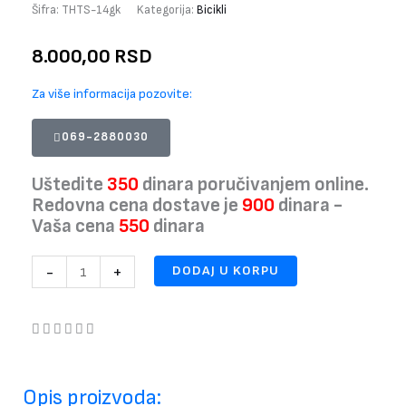
Šifra:
THTS-14gk
Kategorija:
Bicikli
8.000,00
RSD
Za više informacija pozovite:
069-2880030
Uštedite
350
dinara poručivanjem online.
Redovna cena dostave je
900
dinara -
Vaša cena
550
dinara
Dečija
-
+
DODAJ U KORPU
Bicikla
TS-
14
Krem
Girl
3
Opis proizvoda:
Grace