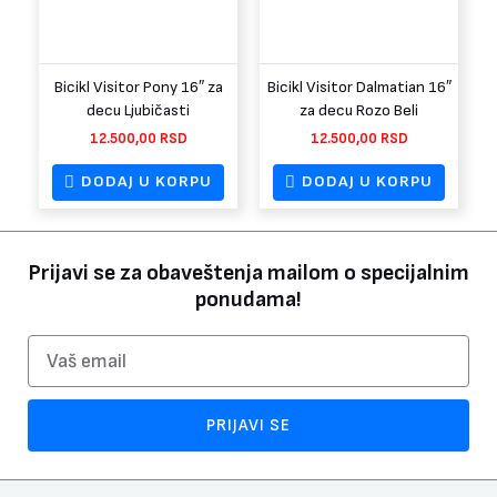
Bicikl Visitor Pony 16″ za
Bicikl Visitor Dalmatian 16″
decu Ljubičasti
za decu Rozo Beli
12.500,00
RSD
12.500,00
RSD
DODAJ U KORPU
DODAJ U KORPU
Prijavi se za obaveštenja mailom o specijalnim
ponudama!
Email
PRIJAVI SE