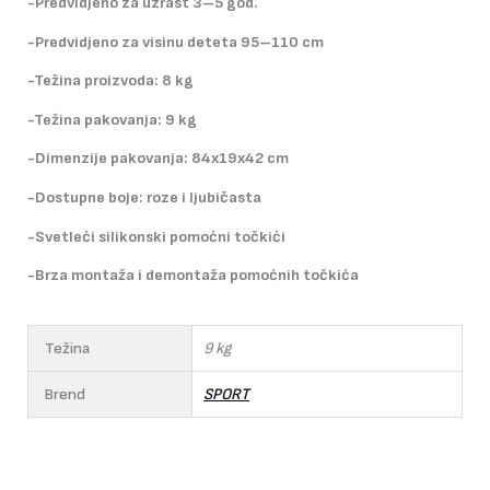
-Predvidjeno za uzrast 3–5 god.
-Predvidjeno za visinu deteta 95–110 cm
-Težina proizvoda: 8 kg
-Težina pakovanja: 9 kg
-Dimenzije pakovanja: 84x19x42 cm
-Dostupne boje: roze i ljubičasta
-Svetleći silikonski pomoćni točkići
-Brza montaža i demontaža pomoćnih točkića
Težina
9 kg
Brend
SPORT