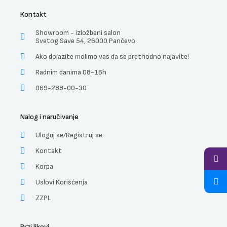
Kontakt
Showroom - izložbeni salon
Svetog Save 54, 26000 Pančevo
Ako dolazite molimo vas da se prethodno najavite!
Radnim danima 08-16h
069-288-00-30
Nalog i naručivanje
Uloguj se/Registruj se
Kontakt
Korpa
Uslovi Korišćenja
ZZPL
Brzi likovi