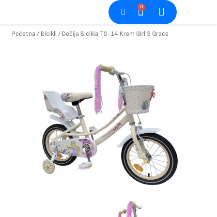
Pređi
0
Cart
na
sadržaj
Početna
/
Bicikli
/ Dečija Bicikla TS-14 Krem Girl 3 Grace