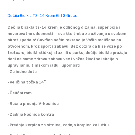
količina
Dečija Bicikla TS-14 Krem Girl 3 Grace
Dečija bicikla ts-14 krem je odličnog dizajna, super boja i
neverovatne udobnosti – sve što treba za uživanje u svakom
okretu pedala! Savršen način rekreacije Vaših mališana na
otvorenom, kroz sport i zabavu! Bez obzira da li se voze po
trotoaru, biciklističkoj stazi ili u parku, dečije bicikle pružaju
deci ne samo zdravu zabavu već i važne životne lekcije o
upravljanju, timskom radu i upornosti.
-Za jedno dete
-Veličina točka 14″
-Čelični ram
-Ručna prednja V-kočnica
-Zadnja kočnica kontra
-Prednja korpica za sitnice, zadnja korpica za lutku