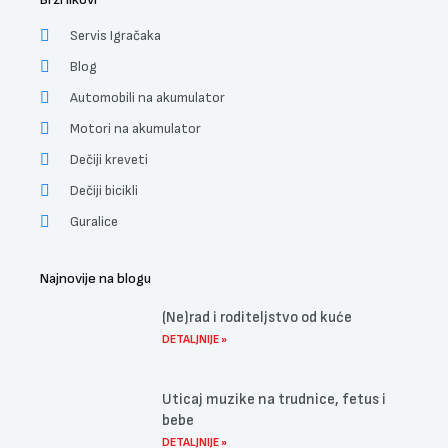
Servis Igračaka
Blog
Automobili na akumulator
Motori na akumulator
Dečiji kreveti
Dečiji bicikli
Guralice
Najnovije na blogu
(Ne)rad i roditeljstvo od kuće
DETALJNIJE »
Uticaj muzike na trudnice, fetus i
bebe
DETALJNIJE »