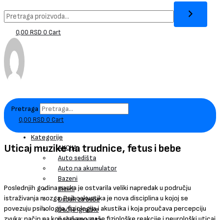
0,00
RSD
0
Cart
Pretraga
0,00
RSD
0
Cart
Kategorije
Uticaj muzike na trudnice, fetus i bebe
AKCIJA
Auto sedišta
Auto na akumulator
Bazeni
Poslednjih godina nauka je ostvarila veliki napredak u području
Bicikli
istraživanja mozga. Psihoakustika je nova disciplina u kojoj se
Dubak za bebe
povezuju psihologija, fiziologija i akustika i koja proučava percepciju
Dečije igračke
zvuka: način na koji slušamo, naše fiziološke reakcije i neurološki uticaj
Dečija igrališta