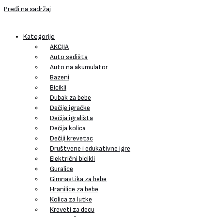
Pređi na sadržaj
Kategorije
AKCIJA
Auto sedišta
Auto na akumulator
Bazeni
Bicikli
Dubak za bebe
Dečije igračke
Dečija igrališta
Dečija kolica
Dečiji krevetac
Društvene i edukativne igre
Električni bicikli
Guralice
Gimnastika za bebe
Hranilice za bebe
Kolica za lutke
Kreveti za decu