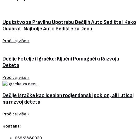
Uputstvo za Pravilnu Upotrebu Dečijih Auto Sedišta i Kako
Odabrati Najbolje Auto Sedište za Decu
Pročitaj više »
Dečije Fotelje i Igračke: Ključni Pomagači u Razvoju
Deteta
Pročitaj više »
Dečije igračke kao idealan rodjendanski poklon, ali i uticaj
na razvoj deteta
Pročitaj više »
Kontakt:
069/2880030