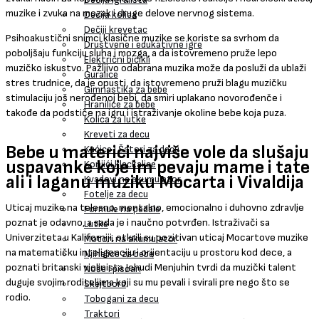
muzike i zvuka na mozak i druge delove nervnog sistema.
Dečija kolica
Dečiji krevetac
Psihoakustični snimci klasične muzike se koriste sa svrhom da
Društvene i edukativne igre
poboljšaju funkciju sluha i mozga, a da istovremeno pruže lepo
Električni bicikli
muzičko iskustvo. Pažljivo odabrana muzika može da posluži da ublaži
Guralice
stres trudnice, da je opusti, da istovremeno pruži blagu muzičku
Gimnastika za bebe
stimulaciju još nerođenoj bebi, da smiri uplakano novorođenče i
Hranilice za bebe
takođe da podstiče na igru i istraživanje okoline bebe koja puza.
Kolica za lutke
Kreveti za decu
Bebe u materici najviše vole da slušaju
Kućice i Šatori za decu
uspavanke koje im pevaju mame i tate
Konjići klackalice
ali i laganu muziku Mocarta i Vivaldija
Kvadovi na akumulator
Fotelje za decu
Uticaj muzike na telesno, mentalno, emocionalno i duhovno zdravlje
Formule na pedale
poznat je odavno, a sada je i naučno potvrđen. Istraživači sa
Lutke
Univerziteta u Kaliforniji, otkrili su pozitivan uticaj Mocartove muzike
Motori na akumulator
na matematičku inteligenciju i orijentaciju u prostoru kod dece, a
Njihalice za bebe
poznati britanski violinista Jehudi Menjuhin tvrdi da muzički talent
Noše i pisoari
duguje svojim roditeljima koji su mu pevali i svirali pre nego što se
Skejtbord
rodio.
Tobogani za decu
Traktori