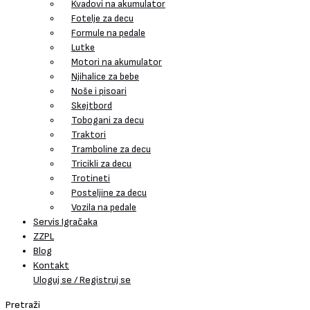
Kvadovi na akumulator
Fotelje za decu
Formule na pedale
Lutke
Motori na akumulator
Njihalice za bebe
Noše i pisoari
Skejtbord
Tobogani za decu
Traktori
Tramboline za decu
Tricikli za decu
Trotineti
Posteljine za decu
Vozila na pedale
Servis Igračaka
ZZPL
Blog
Kontakt
Uloguj se / Registruj se
Pretraži