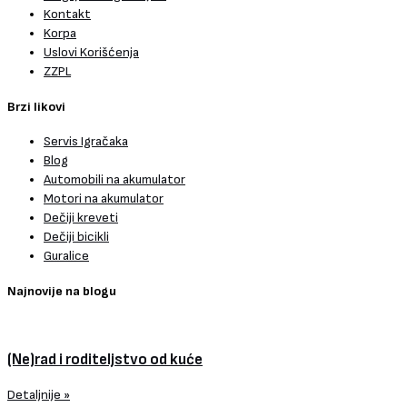
Kontakt
Korpa
Uslovi Korišćenja
ZZPL
Brzi likovi
Servis Igračaka
Blog
Automobili na akumulator
Motori na akumulator
Dečiji kreveti
Dečiji bicikli
Guralice
Najnovije na blogu
(Ne)rad i roditeljstvo od kuće
Detaljnije »