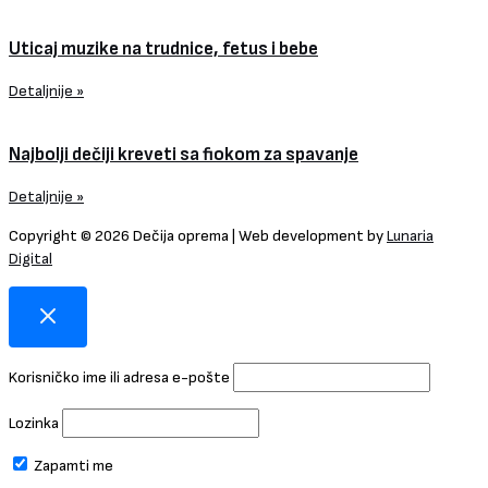
Uticaj muzike na trudnice, fetus i bebe
Detaljnije »
Najbolji dečiji kreveti sa fiokom za spavanje
Detaljnije »
Copyright © 2026 Dečija oprema | Web development by
Lunaria
Digital
Korisničko ime ili adresa e-pošte
Lozinka
Zapamti me