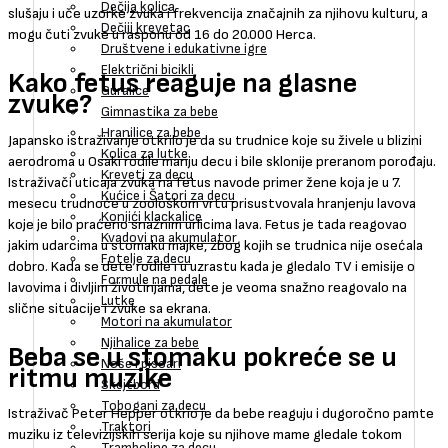
Dečija kolica
slušaju i uče uzorke zvuka i frekvencija značajnih za njihovu kulturu, a
Dečiji krevetac
mogu čuti zvuke u rasponu od 16 do 20.000 Herca.
Društvene i edukativne igre
Električni bicikli
Kako fetus reaguje na glasne
Guralice
zvuke?
Gimnastika za bebe
Hranilice za bebe
Japansko istraživanje otkrilo je da su trudnice koje su živele u blizini
Kolica za lutke
aerodroma u Osaki rodile manju decu i bile sklonije preranom porođaju.
Kreveti za decu
Istraživači uticaja zvuka na fetus navode primer žene koja je u 7.
Kućice i Šatori za decu
mesecu trudnoće u zoološkom vrtu prisustvovala hranjenju lavova
Konjići klackalice
koje je bilo praćeno snažnim urlicima lava. Fetus je tada reagovao
Kvadovi na akumulator
jakim udarcima u stomaku majke, zbog kojih se trudnica nije osećala
Fotelje za decu
dobro. Kada se dete rodile i u uzrastu kada je gledalo TV i emisije o
Formule na pedale
lavovima i divljim životinjama, dete je veoma snažno reagovalo na
Lutke
slične situacije i zvuke sa ekrana.
Motori na akumulator
Njihalice za bebe
Beba se u stomaku pokreće se u
Noše i pisoari
ritmu muzike
Skejtbord
Tobogani za decu
Istraživač Peter Hepper otkrio je da bebe reaguju i dugoročno pamte
Traktori
muziku iz televizijskih serija koje su njihove mame gledale tokom
Tramboline za decu