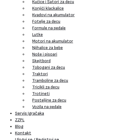
Kućice i Šatori za decu
Konjići klackalice
Kvadovi na akumulator
Fotelje za decu
Formule na pedale
Lutke
Motori na akumulator
Njihalice za bebe
Noše i pisoari
Skejtbord
Tobogani za decu
Traktori
Tramboline za decu
Tricikli za decu
Trotineti
Posteljine za decu
Vozila na pedale
Servis Igračaka
ZZPL
Blog
Kontakt
Uloguj se / Registruj se