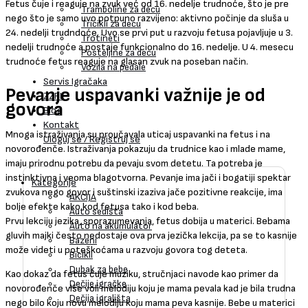
Fetus čuje i reaguje na zvuk već od 16. nedelje trudnoće, što je pre
Tramboline za decu
nego što je samo uvo potpuno razvijeno: aktivno počinje da sluša u
Tricikli za decu
24. nedelji trudndoće. Uvo se prvi put u razvoju fetusa pojavljuje u 3.
Trotineti
nedelji trudnoće a postaje funkcionalno do 16. nedelje. U 4. mesecu
Posteljine za decu
trudnoće fetus reaguje na glasan zvuk na poseban način.
Vozila na pedale
Servis Igračaka
Pevanje uspavanki važnije je od
ZZPL
govora
Blog
Kontakt
Mnoga istraživanja su proučavala uticaj uspavanki na fetus i na
Uloguj se / Registruj se
novorođenče. Istraživanja pokazuju da trudnice kao i mlade mame,
imaju prirodnu potrebu da pevaju svom detetu. Ta potreba je
instinktivna i veoma blagotvorna. Pevanje ima jači i bogatiji spektar
Kategorije
zvukova nego govor i suštinski izaziva jače pozitivne reakcije, ima
AKCIJA
bolje efekte kako kod fetusa tako i kod beba.
Auto sedišta
Prvu lekciju jezika, sporazumevanja, fetus dobija u materici. Bebama
Auto na akumulator
gluvih majki često nedostaje ova prva jezička lekcija, pa se to kasnije
Bazeni
može videti u poteškoćama u razvoju govora tog deteta.
Bicikli
Dubak za bebe
Kao dokaz da fetus čuje muziku, stručnjaci navode kao primer da
Dečije igračke
novorođenče više voli melodiju koju je mama pevala kad je bila trudna
Dečija igrališta
nego bilo koju novu melodiju koju mama peva kasnije. Bebe u materici