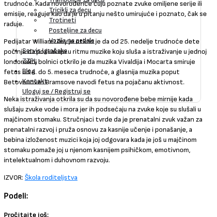
trudnoće. Kada novorođenče čuju poznate zvuke omiljene serije ili
Tricikli za decu
emisije, reaguje kao da je u pitanju nešto umirujuće i poznato, čak se
Trotineti
raduje.
Posteljine za decu
Vozila na pedale
Pedijatar William Liley je otkrio je da od 25. nedelje trudnoće dete
Servis Igračaka
počinje da poskakuje u ritmu muzike koju sluša a istraživanje u jednoj
ZZPL
londonskoj bolnici otkrilo je da muzika Vivaldija i Mocarta smiruje
Blog
fetus od 4. do 5. meseca trudnoće, a glasnija muzika poput
Kontakt
Betovenove i Bramsove navodi fetus na pojačanu aktivnost.
Uloguj se / Registruj se
Neka istraživanja otkrila su da su novorođene bebe mirnije kada
slušaju zvuke vode i mora jer ih podsećaju na zvuke koje su slušali u
majčinom stomaku. Stručnjaci tvrde da je prenatalni zvuk važan za
prenatalni razvoj i pruža osnovu za kasnije učenje i ponašanje, a
bebina izloženost muzici koja joj odgovara kada je još u majčinom
stomaku pomaže joj u njenom kasnijem psihičkom, emotivnom,
intelektualnom i duhovnom razvoju.
IZVOR:
Škola roditeljstva
Podeli:
Pročitajte još: