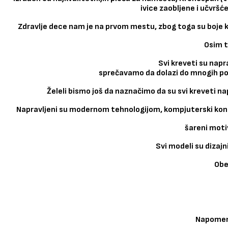
ivice zaobljene i učvrš
Zdravlje dece nam je na prvom mestu, zbog toga su boje koj
Osim t
Svi kreveti su napr
sprečavamo da dolazi do mnogih pot
Želeli bismo još da naznačimo da su svi kreveti n
Napravljeni su modernom tehnologijom, kompjuterski kon
šareni motiv
Svi modeli su dizajn
Obe
Napomena