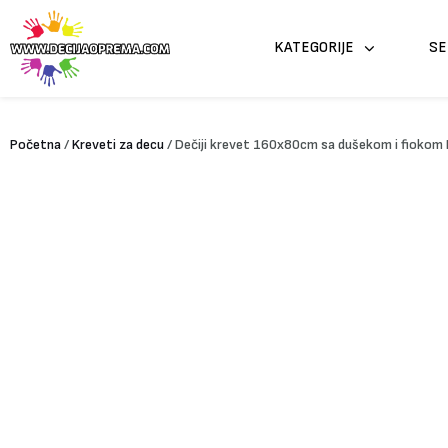
Pređi
na
KATEGORIJE
SE
sadržaj
Početna
/
Kreveti za decu
/ Dečiji krevet 160x80cm sa dušekom i fiokom 