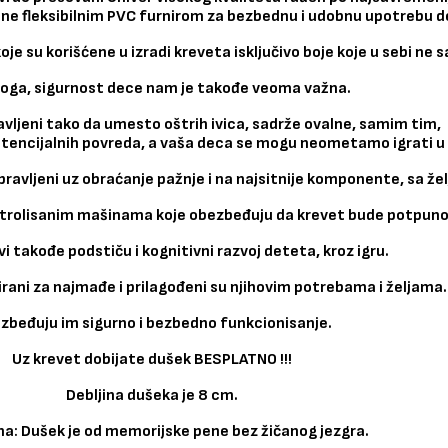
ćene fleksibilnim PVC furnirom za bezbednu i udobnu upotrebu d
e su korišćene u izradi kreveta isključivo boje koje u sebi ne 
oga, sigurnost dece nam je takođe veoma važna.
avljeni tako da umesto oštrih ivica, sadrže ovalne, samim tim,
encijalnih povreda, a vaša deca se mogu neometamo igrati u o
apravljeni uz obraćanje pažnje i na najsitnije komponente, sa ž
trolisanim mašinama koje obezbeđuju da krevet bude potpuno
i takođe podstiču i kognitivni razvoj deteta, kroz igru.
irani za najmađe i prilagođeni su njihovim potrebama i željama.
zbeđuju im sigurno i bezbedno funkcionisanje.
Uz krevet dobijate dušek BESPLATNO !!!
Debljina dušeka je 8 cm.
: Dušek je od memorijske pene bez žičanog jezgra.