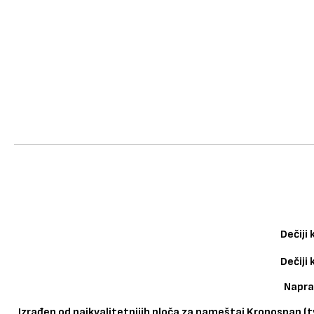
Dečiji
Dečiji
Napra
Izrađen od najkvalitetnijih ploča za nameštaj Kronospan (t