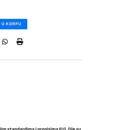
 U KORPU
im standardima i propisima EU), čije su