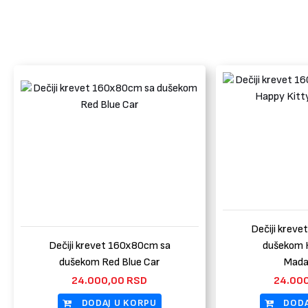
Dečiji krev
Dečiji krevet 160x80cm sa
dušekom 
dušekom Red Blue Car
Mada
24.000,00
RSD
24.00
DODAJ U KORPU
DODA