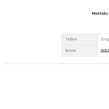
Montažu v
Težina
10 kg
Brend
GOL