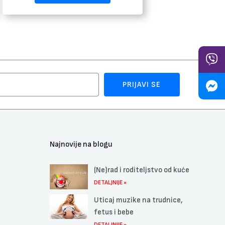
PRIJAVI SE
Najnovije na blogu
(Ne)rad i roditeljstvo od kuće
DETALJNIJE »
Uticaj muzike na trudnice,
fetus i bebe
DETALJNIJE »