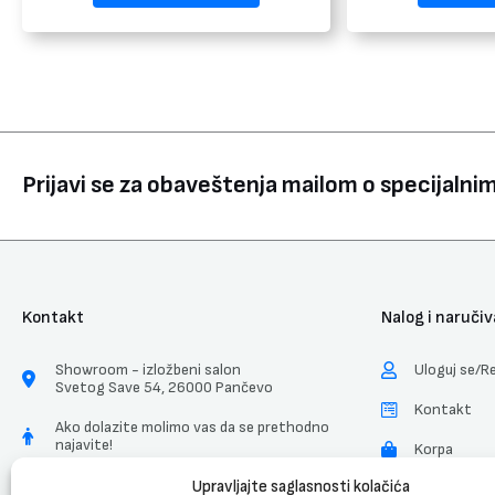
Prijavi se za obaveštenja mailom o specijaln
Kontakt
Nalog i naručiv
Showroom - izložbeni salon
Uloguj se/Re
Svetog Save 54, 26000 Pančevo
Kontakt
Ako dolazite molimo vas da se prethodno
najavite!
Korpa
Radnim danima 08-16h
Upravljajte saglasnosti kolačića
Uslovi Koriš