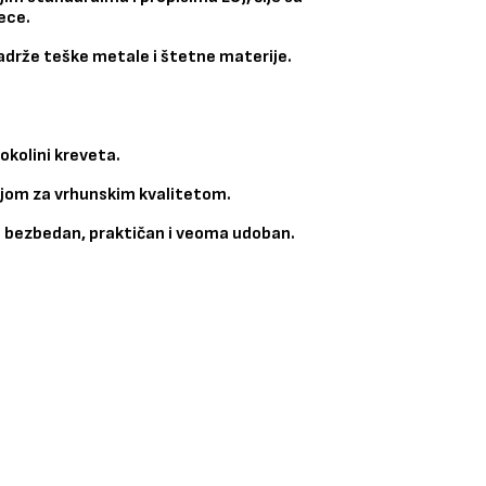
ece.
sadrže teške metale i štetne materije.
kolini kreveta.
eljom za vrhunskim kvalitetom.
 bezbedan, praktičan i veoma udoban.