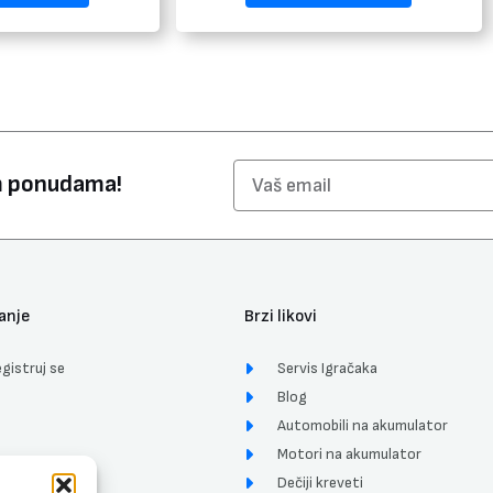
Email
im ponudama!
anje
Brzi likovi
gistruj se
Servis Igračaka
Blog
Automobili na akumulator
Motori na akumulator
Dečiji kreveti
ćenja