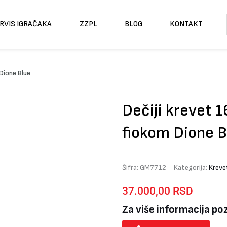
RVIS IGRAČAKA
ZZPL
BLOG
KONTAKT
Dione Blue
Dečiji krevet
fiokom Dione B
Šifra:
GM7712
Kategorija:
Kreve
37.000,00
RSD
Za više informacija po