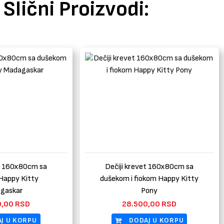
Slični Proizvodi:
et 160x80cm sa
Dečiji krevet 160x80cm sa
Happy Kitty
dušekom i fiokom Happy Kitty
gaskar
Pony
0,00
RSD
28.500,00
RSD
J U KORPU
DODAJ U KORPU