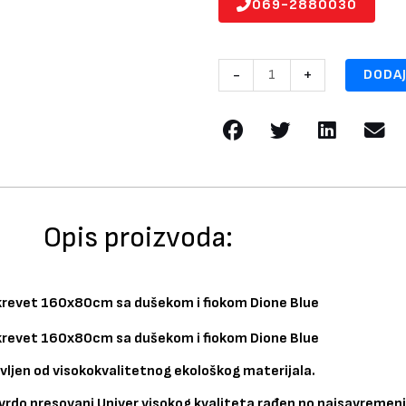
069-2880030
Dečiji
-
+
DODAJ
krevet
160x80cm
sa
dušekom
i
fiokom
Dione
Opis proizvoda:
Blue
količina
 krevet 160x80cm sa dušekom i fiokom Dione Blue
 krevet 160x80cm sa dušekom i fiokom Dione Blue
vljen od visokokvalitetnog ekološkog materijala.
vrdo presovani Univer visokog kvaliteta rađen po najsavremenij