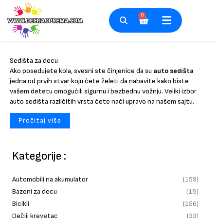
Pređi
na
0
Cart
sadržaj
Sedišta za decu
Ako posedujete kola, svesni ste činjenice da su
auto sedišta
jedna od prvih stvar koju ćete želeti da nabavite kako biste
vašem detetu omogućili sigurnu i bezbednu vožnju. Veliki izbor
auto sedišta različitih vrsta ćete naći upravo na našem sajtu.
Pročitaj više
Kategorije :
Automobili na akumulator
(159)
Bazeni za decu
(18)
Bicikli
(156)
Dečiji krevetac
(33)