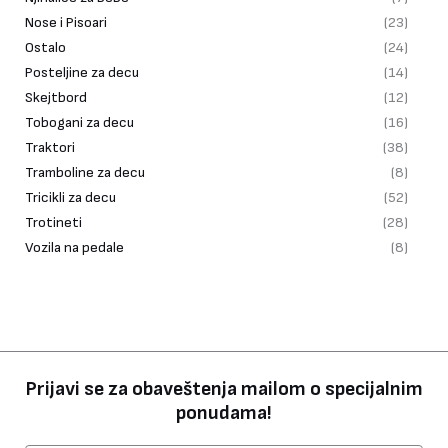
Nose i Pisoari
(23)
Ostalo
(24)
Posteljine za decu
(14)
Skejtbord
(12)
Tobogani za decu
(16)
Traktori
(38)
Tramboline za decu
(8)
Tricikli za decu
(52)
Trotineti
(28)
Vozila na pedale
(8)
Prijavi se za obaveštenja mailom o specijalnim
ponudama!