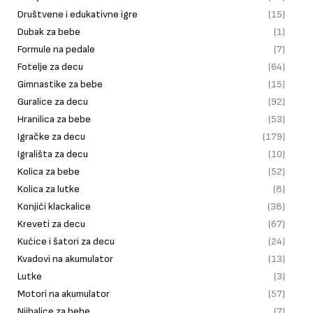
Društvene i edukativne igre
(15)
Dubak za bebe
(1)
Formule na pedale
(7)
Fotelje za decu
(64)
Gimnastike za bebe
(15)
Guralice za decu
(92)
Hranilica za bebe
(53)
Igračke za decu
(179)
Igrališta za decu
(10)
Kolica za bebe
(52)
Kolica za lutke
(8)
Konjići klackalice
(38)
Kreveti za decu
(67)
Kućice i šatori za decu
(24)
Kvadovi na akumulator
(13)
Lutke
(3)
Motori na akumulator
(57)
Njihalice za bebe
(7)