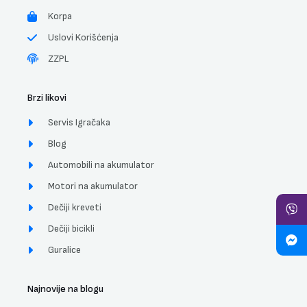
Korpa
Uslovi Korišćenja
ZZPL
Brzi likovi
Servis Igračaka
Blog
Automobili na akumulator
Motori na akumulator
Dečiji kreveti
Dečiji bicikli
Guralice
Najnovije na blogu