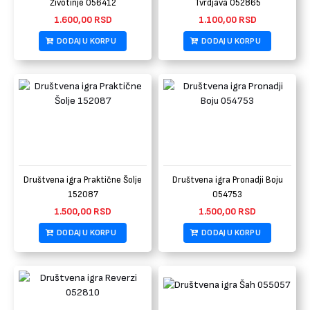
Životinje 056412
Tvrdjava 052865
1.600,00
RSD
1.100,00
RSD
DODAJ U KORPU
DODAJ U KORPU
Društvena igra Praktične Šolje
Društvena igra Pronadji Boju
152087
054753
1.500,00
RSD
1.500,00
RSD
DODAJ U KORPU
DODAJ U KORPU