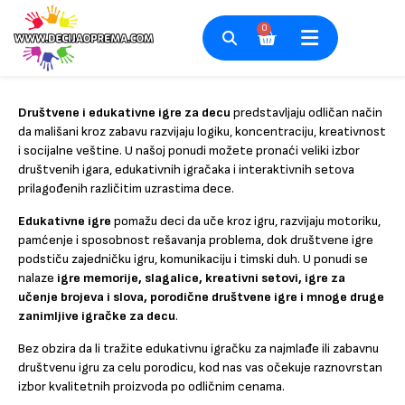
Pređi
na
0
Cart
sadržaj
Društvene i edukativne igre za decu
predstavljaju odličan način
da mališani kroz zabavu razvijaju logiku, koncentraciju, kreativnost
i socijalne veštine. U našoj ponudi možete pronaći veliki izbor
društvenih igara, edukativnih igračaka i interaktivnih setova
prilagođenih različitim uzrastima dece.
Edukativne igre
pomažu deci da uče kroz igru, razvijaju motoriku,
pamćenje i sposobnost rešavanja problema, dok društvene igre
podstiču zajedničku igru, komunikaciju i timski duh. U ponudi se
nalaze
igre memorije, slagalice, kreativni setovi, igre za
učenje brojeva i slova, porodične društvene igre i mnoge druge
zanimljive igračke za decu
.
Bez obzira da li tražite edukativnu igračku za najmlađe ili zabavnu
društvenu igru za celu porodicu, kod nas vas očekuje raznovrstan
izbor kvalitetnih proizvoda po odličnim cenama.