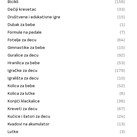
Bicikli
(156)
Dečiji krevetac
(33)
Društvene i edukativne igre
(15)
Dubak za bebe
(1)
Formule na pedale
(7)
Fotelje za decu
(64)
Gimnastike za bebe
(15)
Guralice za decu
(92)
Hranilica za bebe
(53)
Igračke za decu
(179)
Igrališta za decu
(10)
Kolica za bebe
(52)
Kolica za lutke
(8)
Konjići klackalice
(38)
Kreveti za decu
(67)
Kućice i šatori za decu
(24)
Kvadovi na akumulator
(13)
Lutke
(3)