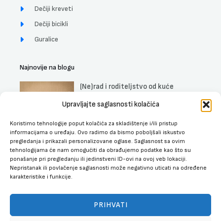
Dečiji kreveti
Dečiji bicikli
Guralice
Najnovije na blogu
(Ne)rad i roditeljstvo od kuće
DETALJNIJE »
Upravljajte saglasnosti kolačića
Koristimo tehnologije poput kolačića za skladištenje i/ili pristup
Uticaj muzike na trudnice, fetus i
informacijama o uređaju. Ovo radimo da bismo poboljšali iskustvo
bebe
pregledanja i prikazali personalizovane oglase. Saglasnost sa ovim
DETALJNIJE »
tehnologijama će nam omogućiti da obrađujemo podatke kao što su
ponašanje pri pregledanju ili jedinstveni ID-ovi na ovoj veb lokaciji.
Najbolji dečiji kreveti sa fiokom za
Nepristanak ili povlačenje saglasnosti može negativno uticati na određene
spavanje
karakteristike i funkcije.
DETALJNIJE »
PRIHVATI