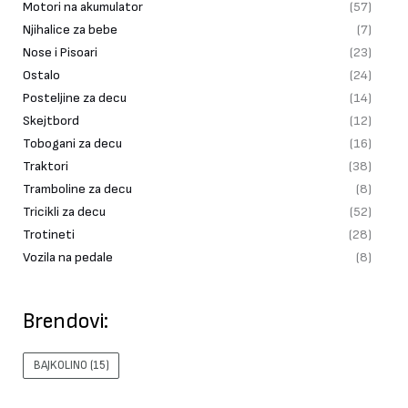
Motori na akumulator
(57)
Njihalice za bebe
(7)
Nose i Pisoari
(23)
Ostalo
(24)
Posteljine za decu
(14)
Skejtbord
(12)
Tobogani za decu
(16)
Traktori
(38)
Tramboline za decu
(8)
Tricikli za decu
(52)
Trotineti
(28)
Vozila na pedale
(8)
Brendovi:
BAJKOLINO
(15)