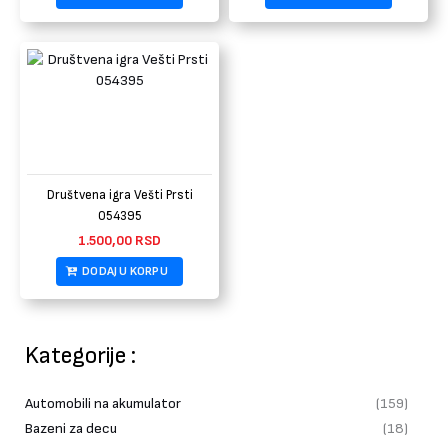
Društvena igra Vešti Prsti
054395
1.500,00
RSD
DODAJ U KORPU
Kategorije :
Automobili na akumulator
(159)
Bazeni za decu
(18)