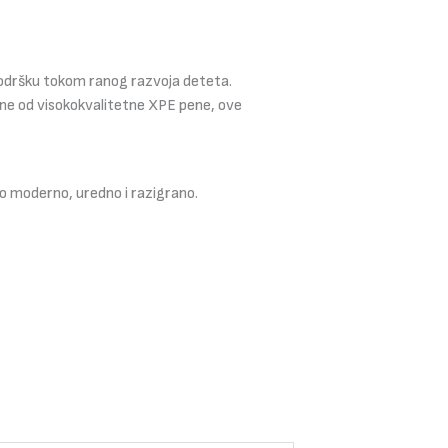
odršku tokom ranog razvoja deteta.
ene od visokokvalitetne XPE pene, ove
ao moderno, uredno i razigrano.