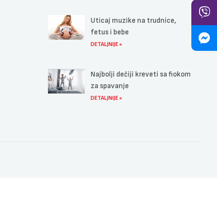
Uticaj muzike na trudnice,
fetus i bebe
DETALJNIJE »
Najbolji dečiji kreveti sa fiokom
za spavanje
DETALJNIJE »