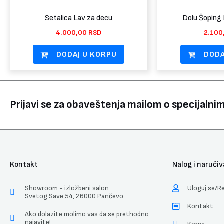
Setalica Lav za decu
Dolu Šoping 
4.000,00
RSD
2.100
DODAJ U KORPU
DODA
Prijavi se za obaveštenja mailom o specijaln
Kontakt
Nalog i naručiv
Showroom - izložbeni salon
Uloguj se/Re
Svetog Save 54, 26000 Pančevo
Kontakt
Ako dolazite molimo vas da se prethodno
najavite!