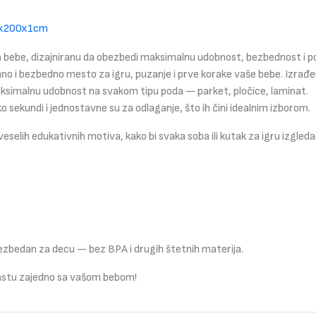
+
PANDA
80x200x1cm
180x200x1cm
 bebe, dizajniranu da obezbedi maksimalnu udobnost, bezbednost i p
količina
o i bezbedno mesto za igru, puzanje i prve korake vaše bebe. Izrađ
aksimalnu udobnost na svakom tipu poda — parket, pločice, laminat.
 sekundi i jednostavne su za odlaganje, što ih čini idealnim izborom.
eselih edukativnih motiva, kako bi svaka soba ili kutak za igru izgled
e bezbedan za decu — bez BPA i drugih štetnih materija.
e rastu zajedno sa vašom bebom!