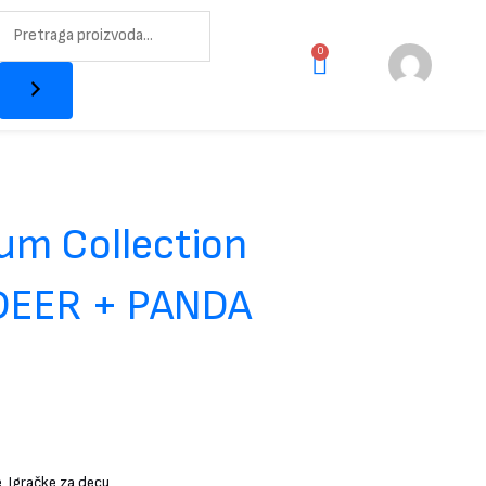
Pretraži
0
Cart
um Collection
 DEER + PANDA
e
,
Igračke za decu