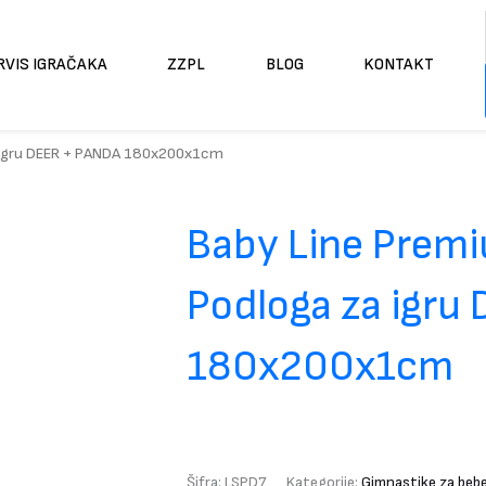
RVIS IGRAČAKA
ZZPL
BLOG
KONTAKT
a igru DEER + PANDA 180x200x1cm
Baby Line Premi
Podloga za igru
180x200x1cm
Šifra:
LSPD7
Kategorije:
Gimnastike za beb