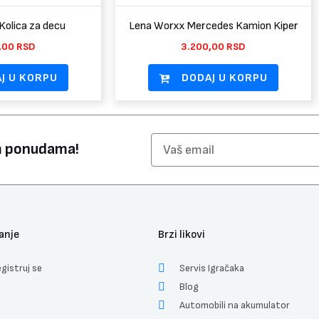
Kolica za decu
Lena Worxx Mercedes Kamion Kiper
,00
RSD
3.200,00
RSD
J U KORPU
DODAJ U KORPU
Email
im ponudama!
anje
Brzi likovi
gistruj se
Servis Igračaka
Blog
Automobili na akumulator