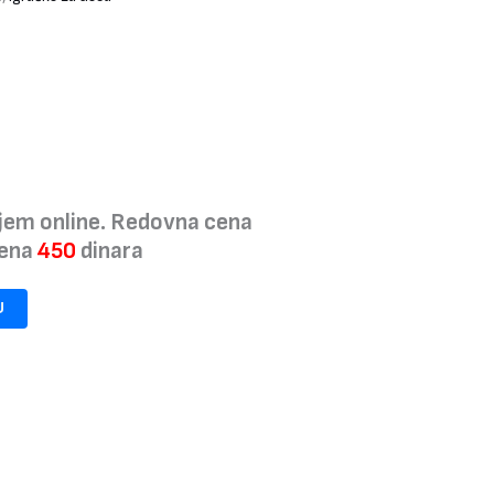
jem online. Redovna cena
cena
450
dinara
U