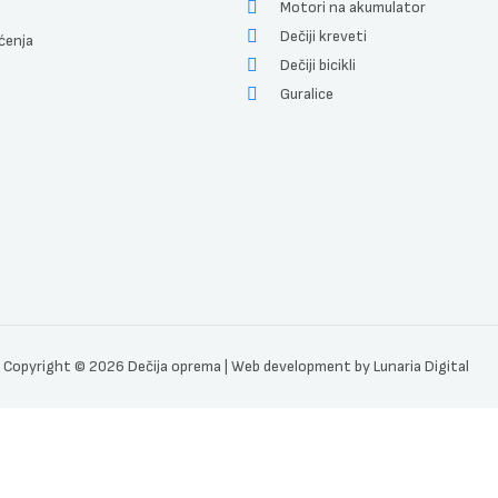
Motori na akumulator
Dečiji kreveti
ćenja
Dečiji bicikli
Guralice
Copyright © 2026 Dečija oprema | Web development by
Lunaria Digital