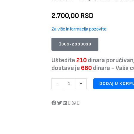
2.700,00
RSD
Za više informacija pozovite:
069-2880030
Uštedite
210
dinara poručivan
dostave je
660
dinara - Vaša 
Baby
-
+
DODAJ U KORP
Line
Premium
Collection
Podloga
za
igru
DEER