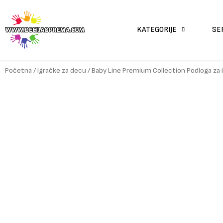
Pređi
na
sadržaj
KATEGORIJE
SE
Početna
/
Igračke za decu
/ Baby Line Premium Collection Podloga z