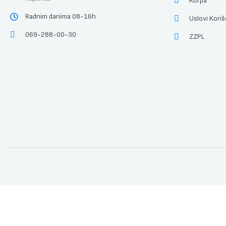
Korpa
Radnim danima 08-16h
Uslovi Koriš
069-288-00-30
ZZPL