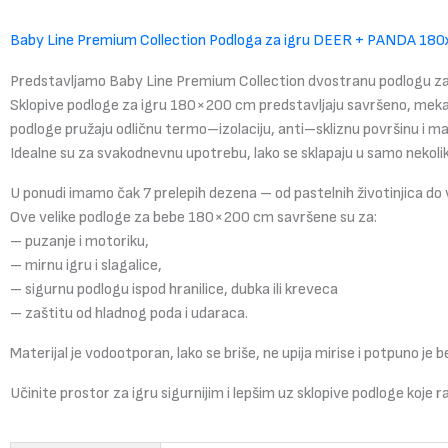
Baby Line Premium Collection Podloga za igru DEER + PANDA 1
Predstavljamo Baby Line Premium Collection dvostranu podlogu za
Sklopive podloge za igru 180×200 cm predstavljaju savršeno, mekan
podloge pružaju odličnu termo–izolaciju, anti–skliznu površinu i m
Idealne su za svakodnevnu upotrebu, lako se sklapaju u samo nekoliko
U ponudi imamo čak 7 prelepih dezena – od pastelnih životinjica do v
Ove velike podloge za bebe 180×200 cm savršene su za:
– puzanje i motoriku,
– mirnu igru i slagalice,
– sigurnu podlogu ispod hranilice, dubka ili kreveca
– zaštitu od hladnog poda i udaraca.
Materijal je vodootporan, lako se briše, ne upija mirise i potpuno j
Učinite prostor za igru sigurnijim i lepšim uz sklopive podloge koj