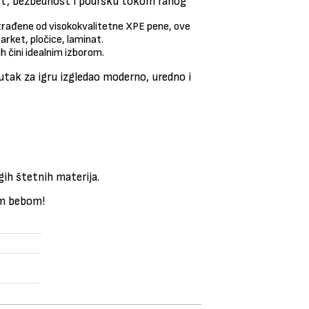
st, bezbednost i podršku tokom ranog
Izrađene od visokokvalitetne XPE pene, ove
rket, pločice, laminat.
h čini idealnim izborom.
utak za igru izgledao moderno, uredno i
gih štetnih materija.
om bebom!