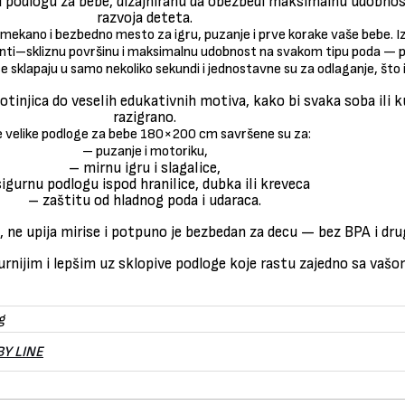
 podlogu za bebe, dizajniranu da obezbedi maksimalnu udobno
razvoja deteta.
mekano i bezbedno mesto za igru, puzanje i prve korake vaše bebe. 
anti–skliznu površinu i maksimalnu udobnost na svakom tipu poda — pa
 sklapaju u samo nekoliko sekundi i jednostavne su za odlaganje, što i
tinjica do veselih edukativnih motiva, kako bi svaka soba ili k
razigrano.
 velike podloge za bebe 180×200 cm savršene su za:
– puzanje i motoriku,
– mirnu igru i slagalice,
igurnu podlogu ispod hranilice, dubka ili kreveca
– zaštitu od hladnog poda i udaraca.
e, ne upija mirise i potpuno je bezbedan za decu — bez BPA i dru
gurnijim i lepšim uz sklopive podloge koje rastu zajedno sa vaš
g
BY LINE