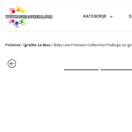
Pređi
na
KATEGORIJE
S
sadržaj
Početna
/
Igračke za decu
/ Baby Line Premium Collection Podloga za