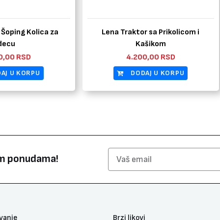
 Šoping Kolica za
Lena Traktor sa Prikolicom i
decu
Kašikom
0,00
RSD
4.200,00
RSD
AJ U KORPU
DODAJ U KORPU
Email
nim ponudama!
ivanje
Brzi likovi