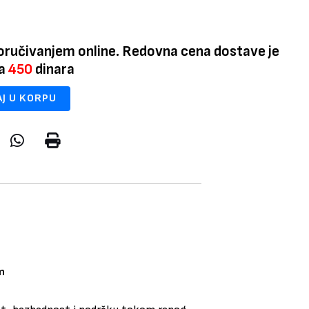
oručivanjem online. Redovna cena dostave je
na
450
dinara
J U KORPU
m