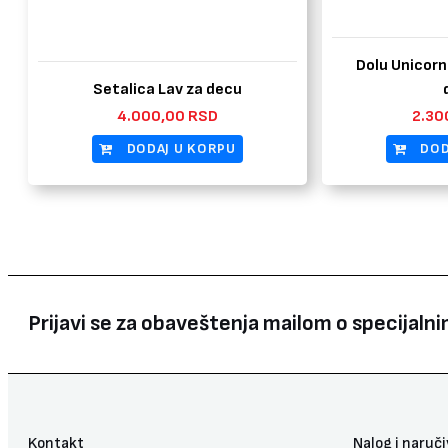
Dolu Unicorn
Setalica Lav za decu
4.000,00
RSD
2.30
DODAJ U KORPU
DOD
Prijavi se za obaveštenja mailom o specijal
Kontakt
Nalog i naruč