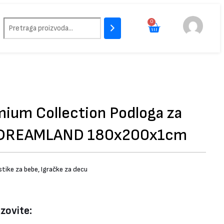
Pretraži
0
Cart
mium Collection Podloga za
+ DREAMLAND 180x200x1cm
tike za bebe
,
Igračke za decu
ozovite: