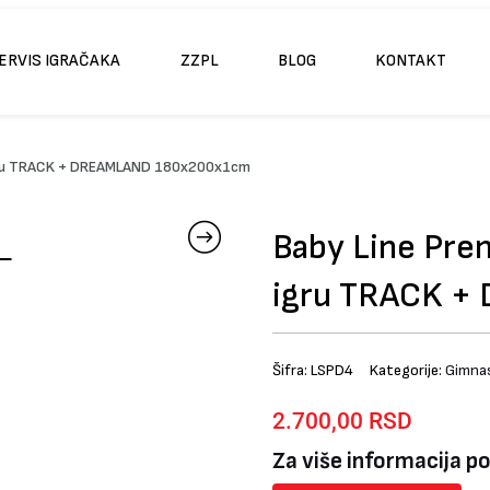
ERVIS IGRAČAKA
ZZPL
BLOG
KONTAKT
 igru TRACK + DREAMLAND 180x200x1cm
Baby Line Pre
igru TRACK 
Šifra:
LSPD4
Kategorije:
Gimnas
2.700,00
RSD
Za više informacija p