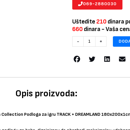
069-2880030
Uštedite
210
dinara p
660
dinara - Vaša ce
Baby
-
+
DODA
Line
Premium
Collection
Podloga
za
igru
TRACK
Opis proizvoda:
+
DREAMLAND
180x200x1cm
m Collection Podloga za igru TRACK + DREAMLAND 180x200x1c
količina