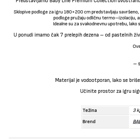
Predstavljamo Baby Line Premium Collection dvostranu
Sklopive podloge za igru 180×200 cm predstavljaju savršeno, 
podloge pružaju odličnu termo–izolaciju, 
Idealne su za svakodnevnu upotrebu, lako se
U ponudi imamo čak 7 prelepih dezena – od pastelnih živo
Ove
– s
Materijal je vodootporan, lako se briš
Učinite prostor za igru si
Težina
3 k
Brend
BA