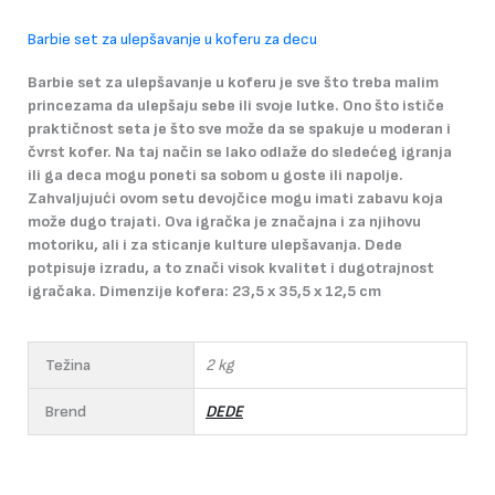
Barbie set za ulepšavanje u koferu za decu
Barbie set za ulepšavanje u koferu je sve što treba malim
princezama da ulepšaju sebe ili svoje lutke. Ono što ističe
praktičnost seta je što sve može da se spakuje u moderan i
čvrst kofer. Na taj način se lako odlaže do sledećeg igranja
ili ga deca mogu poneti sa sobom u goste ili napolje.
Zahvaljujući ovom setu devojčice mogu imati zabavu koja
može dugo trajati. Ova igračka je značajna i za njihovu
motoriku, ali i za sticanje kulture ulepšavanja. Dede
potpisuje izradu, a to znači visok kvalitet i dugotrajnost
igračaka. Dimenzije kofera: 23,5 x 35,5 x 12,5 cm
Težina
2 kg
Brend
DEDE