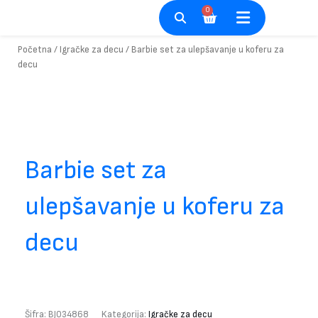
Pređi
0
Cart
na
sadržaj
Početna
/
Igračke za decu
/ Barbie set za ulepšavanje u koferu za
decu
Barbie set za
ulepšavanje u koferu za
decu
Šifra:
BJ034868
Kategorija:
Igračke za decu