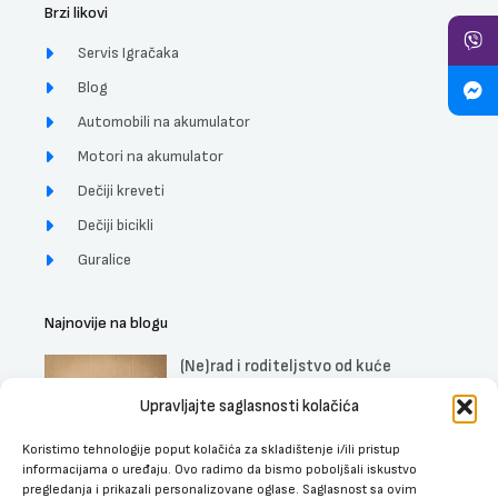
Brzi likovi
Servis Igračaka
Blog
Automobili na akumulator
Motori na akumulator
Dečiji kreveti
Dečiji bicikli
Guralice
Najnovije na blogu
(Ne)rad i roditeljstvo od kuće
DETALJNIJE »
Upravljajte saglasnosti kolačića
Koristimo tehnologije poput kolačića za skladištenje i/ili pristup
Uticaj muzike na trudnice, fetus i
informacijama o uređaju. Ovo radimo da bismo poboljšali iskustvo
bebe
pregledanja i prikazali personalizovane oglase. Saglasnost sa ovim