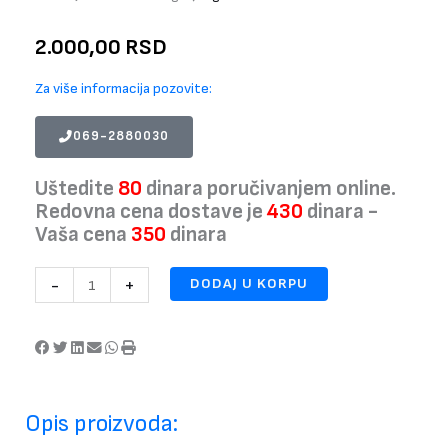
2.000,00
RSD
Za više informacija pozovite:
069-2880030
Uštedite
80
dinara poručivanjem online.
Redovna cena dostave je
430
dinara -
Vaša cena
350
dinara
Barbie
-
+
DODAJ U KORPU
set
za
ulepšavanje
u
koferu
za
Opis proizvoda:
decu
količina