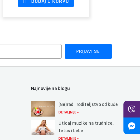
DODAJ U KORPU
PRIJAVI SE
Najnovije na blogu
(Ne)rad i roditeljstvo od kuće
DETALJNIJE »
Uticaj muzike na trudnice,
fetus i bebe
DETALJNIJE »