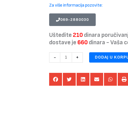
Za više informacija pozovite:
069-2880030
Uštedite
210
dinara poručivan
dostave je
660
dinara - Vaša 
Bazen
-
+
DODAJ U KORP
za
decu
168
x
38
cm
INTEX
količina