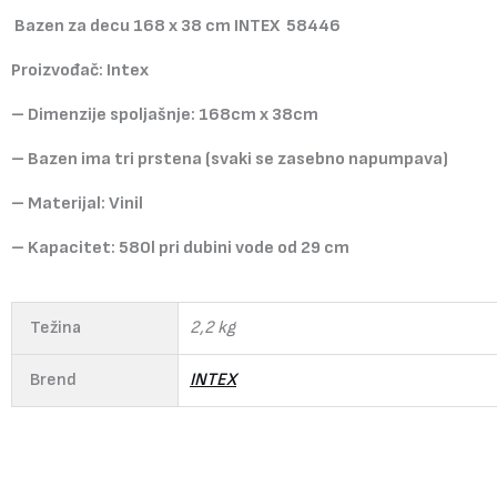
Bazen za decu 168 x 38 cm INTEX 58446
Proizvođač: Intex
– Dimenzije spoljašnje: 168cm x 38cm
– Bazen ima tri prstena (svaki se zasebno napumpava)
– Materijal: Vinil
– Kapacitet: 580l pri dubini vode od 29 cm
Težina
2,2 kg
Brend
INTEX