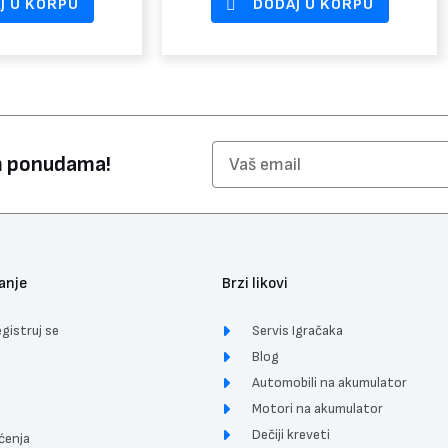
J U KORPU
DODAJ U KORPU
Email
im ponudama!
anje
Brzi likovi
gistruj se
Servis Igračaka
Blog
Automobili na akumulator
Motori na akumulator
Dečiji kreveti
ćenja