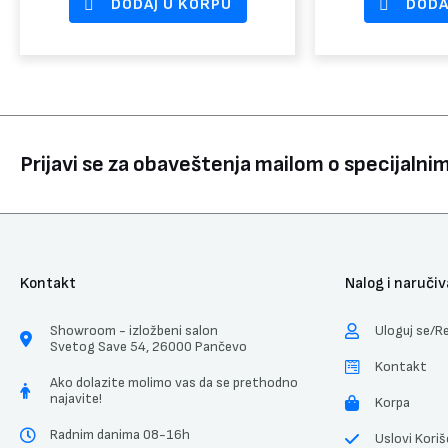
DODAJ U KORPU
DODA
Prijavi se za obaveštenja mailom o specijaln
Kontakt
Nalog i naručiv
Showroom - izložbeni salon
Uloguj se/Re
Svetog Save 54, 26000 Pančevo
Kontakt
Ako dolazite molimo vas da se prethodno
najavite!
Korpa
Radnim danima 08-16h
Uslovi Koriš