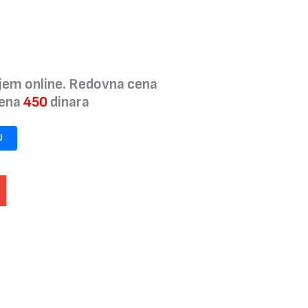
jem online. Redovna cena
cena
450
dinara
U