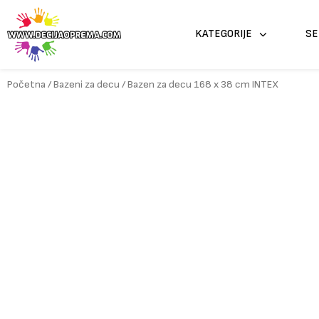
Pređi
na
KATEGORIJE
SE
sadržaj
Početna
/
Bazeni za decu
/ Bazen za decu 168 x 38 cm INTEX