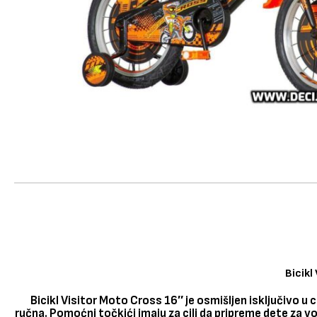
Bicikl
Bicikl Visitor Moto Cross 16″ je osmišljen isključivo u
ručna. Pomoćni točkići imaju za cilj da pripreme dete za