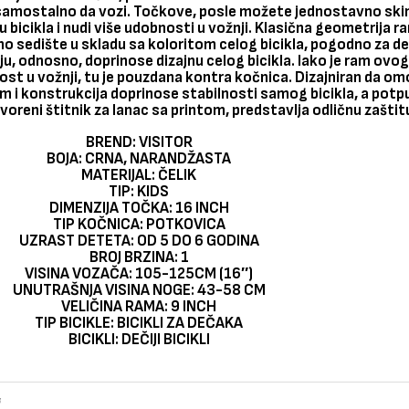
mostalno da vozi. Točkove, posle možete jednostavno skin
bicikla i nudi više udobnosti u vožnji. Klasična geometrija ram
 sedište u skladu sa koloritom celog bicikla, pogodno za dec
u, odnosno, doprinose dizajnu celog bicikla. Iako je ram ovog b
ost u vožnji, tu je pouzdana kontra kočnica. Dizajniran da o
 i konstrukcija doprinose stabilnosti samog bicikla, a potpu
oreni štitnik za lanac sa printom, predstavlja odličnu zašti
BREND: VISITOR
BOJA: CRNA, NARANDŽASTA
MATERIJAL: ČELIK
TIP: KIDS
DIMENZIJA TOČKA: 16 INCH
TIP KOČNICA: POTKOVICA
UZRAST DETETA: OD 5 DO 6 GODINA
BROJ BRZINA: 1
VISINA VOZAČA: 105-125CM (16″)
UNUTRAŠNJA VISINA NOGE: 43-58 CM
VELIČINA RAMA: 9 INCH
TIP BICIKLE: BICIKLI ZA DEČAKA
BICIKLI: DEČIJI BICIKLI