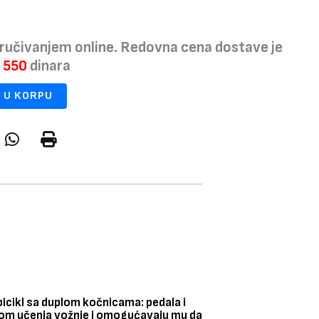
ručivanjem online. Redovna cena dostave je
a
550
dinara
 U KORPU
 bicikl sa duplom kočnicama: pedala i
okom učenja vožnje i omogućavaju mu da