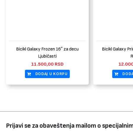
Bicikl Galaxy Frozen 16″ za decu
Bicikl Galaxy Pr
Ljubičasti
R
11.500,00
RSD
12.00
DODAJ U KORPU
DODA
Prijavi se za obaveštenja mailom o specijaln