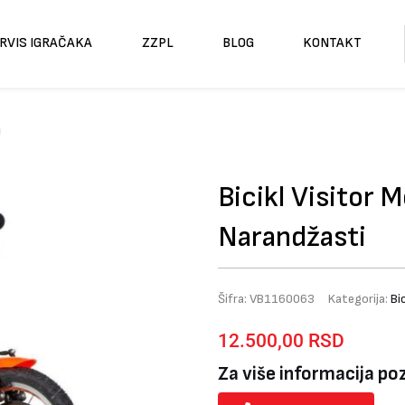
RVIS IGRAČAKA
ZZPL
BLOG
KONTAKT
i
Bicikl Visitor 
Narandžasti
Šifra:
VB1160063
Kategorija:
Bic
12.500,00
RSD
Za više informacija po