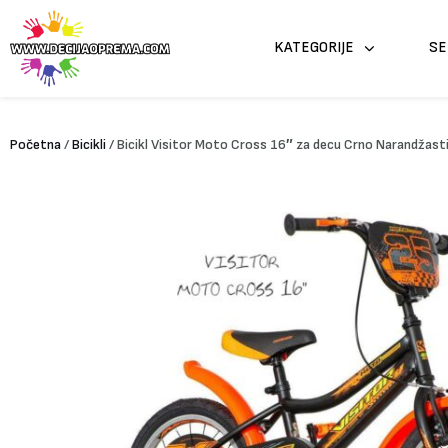
Pređi
na
KATEGORIJE
SE
sadržaj
Početna
/
Bicikli
/ Bicikl Visitor Moto Cross 16″ za decu Crno Narandžast