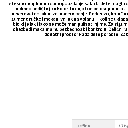
stekne neophodno samopouzdanje kako bi dete moglo sa
mekano sedište je u koloritu daje ton celokupnom stilu 
neverovatno lakim za manervisanje. Podesivo, komforno
gumene ručke i mekani valjak na volanu – koji se uklapaj
bicikl je lak i lako se može manipulisati njime.
Za sigurn
obezbedi maksimalnu bezbednost i kontrolu. Čelični ram
dodatni prostor kada dete poraste. Zatv
Težina
10 kg