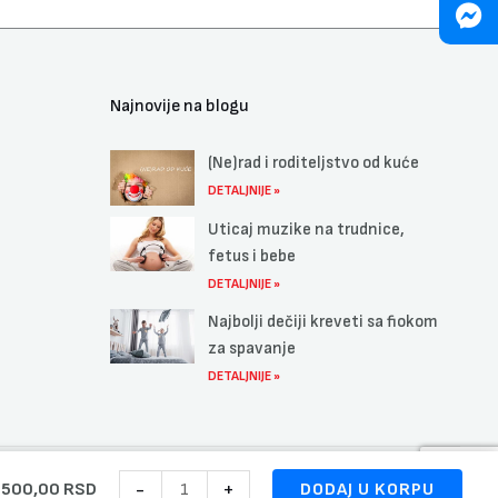
Najnovije na blogu
(Ne)rad i roditeljstvo od kuće
DETALJNIJE »
Uticaj muzike na trudnice,
fetus i bebe
DETALJNIJE »
Najbolji dečiji kreveti sa fiokom
za spavanje
DETALJNIJE »
Bicikl
-
+
.500,00
RSD
Visitor
DODAJ U KORPU