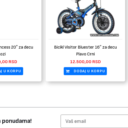
incess 20″ za decu
Bicikl Visitor Bluester 16″ za decu
ozi
Plavo Crni
0,00
RSD
12.500,00
RSD
J U KORPU
DODAJ U KORPU
Email
im ponudama!