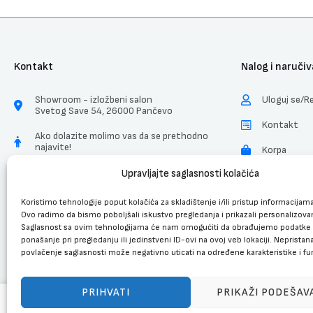
Kontakt
Nalog i naručiv
Showroom - izložbeni salon
Uloguj se/Re
Svetog Save 54, 26000 Pančevo
Kontakt
Ako dolazite molimo vas da se prethodno
najavite!
Korpa
Radnim danima 08-16h
Upravljajte saglasnosti kolačića
Uslovi Koriš
069-288-00-30
ZZPL
Koristimo tehnologije poput kolačića za skladištenje i/ili pristup informacijam
Ovo radimo da bismo poboljšali iskustvo pregledanja i prikazali personalizova
Saglasnost sa ovim tehnologijama će nam omogućiti da obrađujemo podatke 
ponašanje pri pregledanju ili jedinstveni ID-ovi na ovoj veb lokaciji. Nepristanak
povlačenje saglasnosti može negativno uticati na određene karakteristike i fun
PRIHVATI
PRIKAŽI PODEŠAV
Bicikl Visitor Moto Cross 16″ za decu Crno