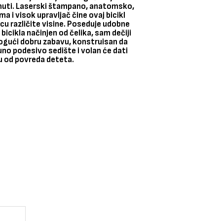
uti.
Laserski štampano, anatomsko,
a i visok upravljač čine ovaj bicikl
u različite visine. Poseduje udobne
icikla načinjen od čelika, sam dečiji
mogući dobru zabavu, konstruisan da
no podesivo sedište i volan će dati
tu od povreda deteta.