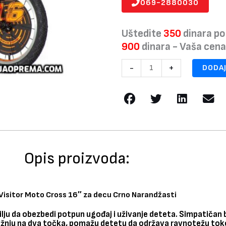
069-2880030
Uštedite
350
dinara po
900
dinara - Vaša cen
Bicikl
-
+
DODAJ
Visitor
Moto
Cross
16"
za
decu
Crno
Opis proizvoda:
Narandžasti
količina
 Visitor Moto Cross 16″ za decu Crno Narandžasti
 cilju da obezbedi potpun ugođaj i uživanje deteta. Simpatičan
 vožnju na dva točka, pomažu detetu da održava ravnotežu t