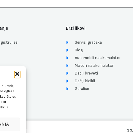
anje
Brzi likovi
gistruj se
Servis Igračaka
Blog
Automobili na akumulator
Motori na akumulator
Dečiji kreveti
ćenja
Dečiji bicikli
a o uređaju.
Guralice
ne oglase.
kao što su
 ili
kcije.
ANJA
Copyright © 2026 Dečija oprema | Web development by
Lunaria Digital
 Narandžasti
12