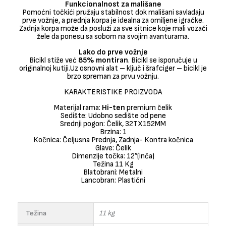
Funkcionalnost za mališane
Pomoćni točkići pružaju stabilnost dok mališani savladaju
prve vožnje, a prednja korpa je idealna za omiljene igračke.
Zadnja korpa može da posluži za sve sitnice koje mali vozači
žele da ponesu sa sobom na svojim avanturama.
Lako do prve vožnje
Bicikl stiže već
85% montiran
. Bicikl se isporučuje u
originalnoj kutiji.Uz osnovni alat – ključ i šrafciger – bicikl je
brzo spreman za prvu vožnju.
KARAKTERISTIKE PROIZVODA
Materijal rama:
Hi-ten
premium čelik
Sedište: Udobno sedište od pene
Srednji pogon: Čelik, 32TX152MM
Brzina: 1
Kočnica: Čeljusna Prednja, Zadnja- Kontra kočnica
Glave: Čelik
Dimenzije točka: 12″(inča)
Težina 11 Kg
Blatobrani: Metalni
Lancobran: Plastični
Težina
11 kg