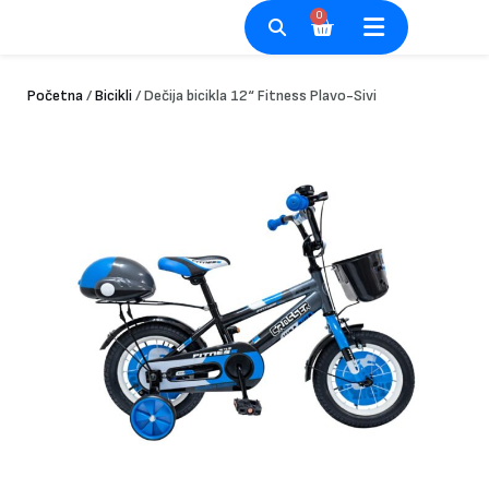
Pređi
0
Cart
na
sadržaj
Početna
/
Bicikli
/ Dečija bicikla 12“ Fitness Plavo-Sivi