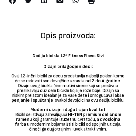
Plavo-
Sivi
količina
Opis proizvoda:
Dečija bicikla 12“ Fitness Plavo-Sivi
Dizajn prilagodjen deci:
Ovaj 12-inčni bicikl za decu predstavlja najbolji poklon kome
će se radovati sve devojčice uzrasta
od 2 do 4 godine
.
Dizajn ovog bicikla čine motivi sirene koji se predivno
preslikavaju duž cele bicikle koja je roze boje. Dizajn sa
niskim prelazom idealan je za Vaše dete i omogućava
lakše
penjanje i spuštanje
svakoj devojčici na ovu dečiju biciklu.
Moderni dizajn i dugotrajan kvalitet
Bicikl se izdvaja zahvaljujući
HI-TEN premium čeličnom
ramenu
koji garantuje izuzetnu čvrstoću, a
dvoslojna
farba
u modernim bojama štiti bicikl od spoljnih uticaja,
čineći ga dugotrajnim i uvek atraktivnim.