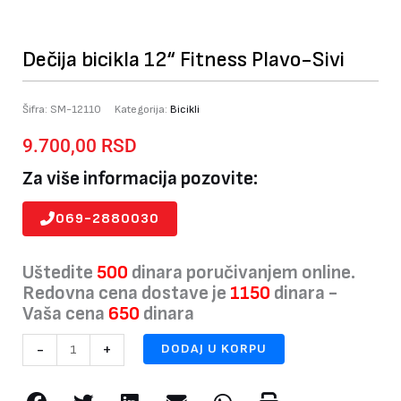
Dečija bicikla 12“ Fitness Plavo-Sivi
Šifra:
SM-12110
Kategorija:
Bicikli
9.700,00
RSD
Za više informacija pozovite:
069-2880030
Uštedite
500
dinara poručivanjem online.
Redovna cena dostave je
1150
dinara -
Vaša cena
650
dinara
Dečija
-
+
DODAJ U KORPU
bicikla
12“
Fitness