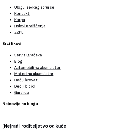
Uloguj se/Registruj se
Kontakt
Korpa
Uslovi Korišćenja
ZZPL
Brzi likovi
Servis Igračaka
Blog
Automobili na akumulator
Motori na akumulator
Dečiji kreveti
Dečiji bicikli
Guralice
Najnovije na blogu
(Ne)rad i roditeljstvo od kuće