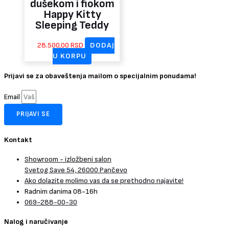
dušekom i fiokom
Happy Kitty
Sleeping Teddy
28.500,00
RSD
DODAJ
U KORPU
Prijavi se za obaveštenja mailom o specijalnim ponudama!
Email
PRIJAVI SE
Kontakt
Showroom - izložbeni salon
Svetog Save 54, 26000 Pančevo
Ako dolazite molimo vas da se prethodno najavite!
Radnim danima 08-16h
069-288-00-30
Nalog i naručivanje