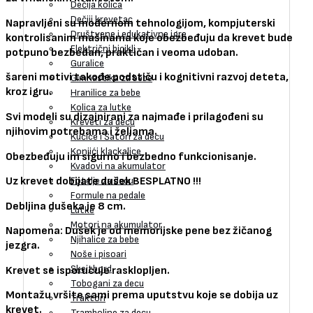
Dečija kolica
Dečiji krevetac
Napravljeni su modernom tehnologijom, kompjuterski
Društvene i edukativne igre
kontrolisanim mašinama koje obezbeđuju da krevet bude
Električni bicikli
potpuno bezbedan, praktičan i veoma udoban.
Guralice
šareni motivi takođe podstiču i kognitivni razvoj deteta,
Gimnastika za bebe
kroz igru.
Hranilice za bebe
Kolica za lutke
Svi modeli su dizajnirani za najmađe i prilagođeni su
Kreveti za decu
njihovim potrebama i željama.
Kućice i Šatori za decu
Konjići klackalice
Obezbeđuju im sigurno i bezbedno funkcionisanje.
Kvadovi na akumulator
Uz krevet dobijate dušek BESPLATNO !!!
Fotelje za decu
Formule na pedale
Debljina dušeka je 8 cm.
Lutke
Motori na akumulator
Napomena: Dušek je od memorijske pene bez žičanog
Njihalice za bebe
jezgra.
Noše i pisoari
Skejtbord
Krevet se isporucuje rasklopljen.
Tobogani za decu
Montažu vršite sami prema uputstvu koje se dobija uz
Traktori
krevet.
Tramboline za decu