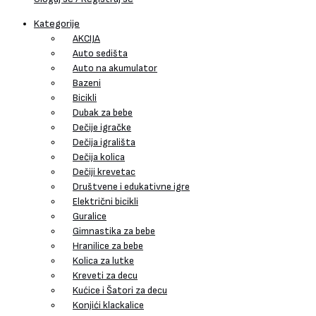
Kategorije
AKCIJA
Auto sedišta
Auto na akumulator
Bazeni
Bicikli
Dubak za bebe
Dečije igračke
Dečija igrališta
Dečija kolica
Dečiji krevetac
Društvene i edukativne igre
Električni bicikli
Guralice
Gimnastika za bebe
Hranilice za bebe
Kolica za lutke
Kreveti za decu
Kućice i Šatori za decu
Konjići klackalice