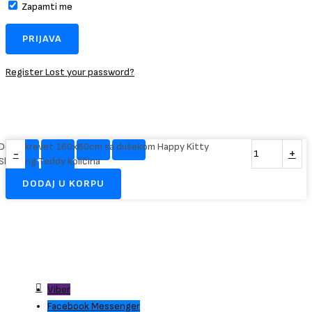
Zapamti me
Register
Lost your password?
Dečiji krevet 160x80cm sa dušekom Happy Kitty
-
+
Sleeping Teddy količina
DODAJ U KORPU
Viber
Facebook Messenger