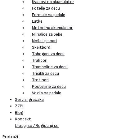
Kvadovi na akumulator
Fotelje za decu
Formule na pedale
Lutke
Motori na akumulator
Njihalice za bebe
Noše i pisoari
Skejtbord
Tobogani za decu
Traktori
Tramboline za decu
Tricikli za decu
Trotineti
Posteljine za decu
Vozila na pedale
Servis Igračaka
ZZPL
Blog
Kontakt
Uloguj se / Registruj se
Pretraži