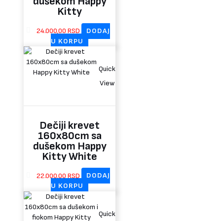
dušekom Happy
Kitty
24.000,00
RSD
DODAJ
U KORPU
Quick
View
Dečiji krevet
160x80cm sa
dušekom Happy
Kitty White
22.000,00
RSD
DODAJ
U KORPU
Quick