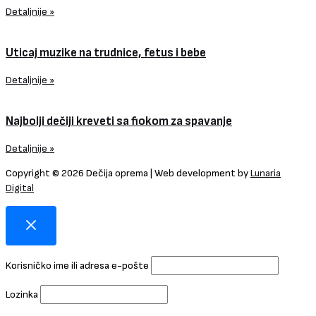
Detaljnije »
Uticaj muzike na trudnice, fetus i bebe
Detaljnije »
Najbolji dečiji kreveti sa fiokom za spavanje
Detaljnije »
Copyright © 2026 Dečija oprema | Web development by
Lunaria
Digital
Korisničko ime ili adresa e-pošte
Lozinka