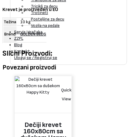
Tricikli za decu
Krevet je proizveden u EU
Trotineti
Posteljine za decu
Težina
10 kg
Vozila na pedale
Servis Igračaka
Brend
GOLDEN BEDS
ZZPL
Blog
Kontakt
Slični Proizvodi:
Uloguj se / Registruj se
Povezani proizvodi
Quick
View
Dečiji krevet
160x80cm sa