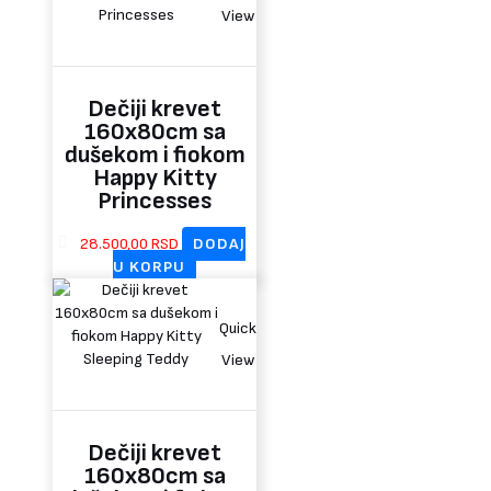
View
Dečiji krevet
160x80cm sa
dušekom i fiokom
Happy Kitty
Princesses
28.500,00
RSD
DODAJ
U KORPU
Quick
View
Dečiji krevet
160x80cm sa