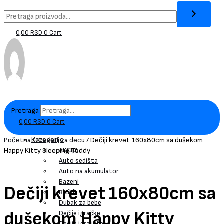
0,00
RSD
0
Cart
Pretraga
0,00
RSD
0
Cart
Kategorije
Početna
/
Kreveti za decu
/ Dečiji krevet 160x80cm sa dušekom
AKCIJA
Happy Kitty Sleeping Teddy
Auto sedišta
Auto na akumulator
Bazeni
Dečiji krevet 160x80cm sa
Bicikli
Dubak za bebe
dušekom Happy Kitty
Dečije igračke
Dečija igrališta