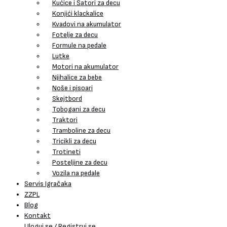
Kućice i Šatori za decu
Konjići klackalice
Kvadovi na akumulator
Fotelje za decu
Formule na pedale
Lutke
Motori na akumulator
Njihalice za bebe
Noše i pisoari
Skejtbord
Tobogani za decu
Traktori
Tramboline za decu
Tricikli za decu
Trotineti
Posteljine za decu
Vozila na pedale
Servis Igračaka
ZZPL
Blog
Kontakt
Uloguj se / Registruj se