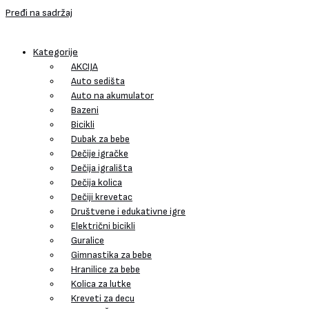
Pređi na sadržaj
Kategorije
AKCIJA
Auto sedišta
Auto na akumulator
Bazeni
Bicikli
Dubak za bebe
Dečije igračke
Dečija igrališta
Dečija kolica
Dečiji krevetac
Društvene i edukativne igre
Električni bicikli
Guralice
Gimnastika za bebe
Hranilice za bebe
Kolica za lutke
Kreveti za decu