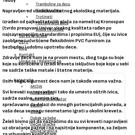
Teddy
Tramboline za decu
Tricikli za decu
Napravljen od visokokvalitetnog ekološkog materijala.
Trotineti
Izrađen od najkvalitetnijih ploča za nameštaj Kronospan
Posteljine za decu
(tvrdo presovani Univer visokog kvaliteta rađen po
Vozila na pedale
najsavremenijim standardima i propisima EU), čije su ivice
Servis Igračaka
zaobljene i učvršćene fleksibilnim PVC furnirom za
ZZPL
bezbednu i udobnu upotrebu dece.
Blog
Kontakt
Zdravlje dece nam je na prvom mestu, zbog toga su boje
Uloguj se / Registruj se
koje su korišćene u izradi kreveta isključivo boje koje u sebi
ne sadrže teške metale i štetne materije.
Kategorije
Osim toga, sigurnost dece nam je takođe veoma važna.
AKCIJA
Svi kreveti su napravljeni tako da umesto oštrih ivica,
Auto sedišta
sadrže ovalne, samim tim,
Auto na akumulator
sprečavamo da dolazi do mnogih potencijalnih povreda, a
Bazeni
vaša deca se mogu neometamo igrati u okolini kreveta.
Bicikli
Dubak za bebe
Želeli bismo još da naznačimo da su svi kreveti napravljeni
Dečije igračke
uz obraćanje pažnje i na najsitnije komponente, sa željom
Dečija igrališta
za vrhunskim kvalitetom.