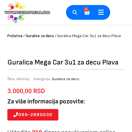
Pređi
na
0
Cart
sadržaj
Početna
/
Guralice za decu
/ Guralica Mega Car 3u1 za decu Plava
Guralica Mega Car 3u1 za decu Plava
Šifra:
AR450p
Kategorija:
Guralice za decu
3.000,00
RSD
Za više informacija pozovite:
069-2880030