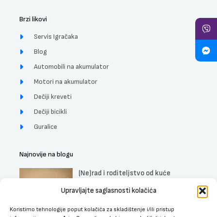
Brzi likovi
Servis Igračaka
Blog
Automobili na akumulator
Motori na akumulator
Dečiji kreveti
Dečiji bicikli
Guralice
Najnovije na blogu
(Ne)rad i roditeljstvo od kuće
DETALJNIJE »
Upravljajte saglasnosti kolačića
Koristimo tehnologije poput kolačića za skladištenje i/ili pristup
Uticaj muzike na trudnice, fetus i