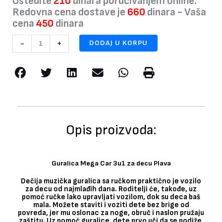
Uštedite
210
dinara poručivanjem online.
Redovna cena dostave je
660
dinara - Vaša
cena
450
dinara
Guralica
-
+
DODAJ U KORPU
Mega
Car
3u1
za
decu
Plava
količina
Opis proizvoda:
Guralica Mega Car 3u1 za decu Plava
Dečija muzička guralica sa ručkom praktično je vozilo
za decu od najmlađih dana. Roditelji će, takođe, uz
pomoć ručke lako upravljati vozilom, dok su deca baš
mala. Možete staviti i voziti dete bez brige od
povreda, jer mu oslonac za noge, obruč i naslon pružaju
zaštitu. Uz pomoć guralice, dete prvo uči da se podiže,