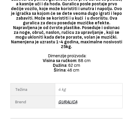
a kasnije uči i da hoda. Guralica posle postaje prvo
dečije vozilo, koje može koristiti i unutra i napolju. Ovo
je igračka sa kojom će se dete veoma dugo igrati i lepo
zabaviti.
Može se koristiti i u kući i u dvorištu. Ova
guralica za decu poseduje muzičke efekte.
Napravljena je od č
vrste plastike. Poseduje i oslonac
za noge, obruč, naslon, ručicu za upravljanje , koji se
mogu ukloniti kada dete poraste, volan je muzički.
Namenjena je uzrastu 1-4 godina, maximalne nosivosti
25kg.
Dimenzije proizvoda:
Visina sa ručkom
: 88 cm
Dužina
: 62 cm
Širina
: 46 cm
Težina
4 kg
Brend
GURALICA