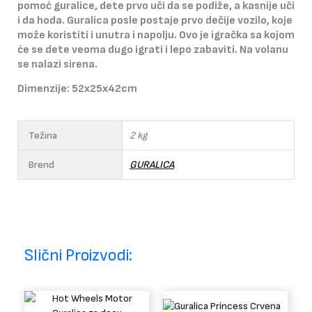
pomoć guralice, dete prvo uči da se podiže, a kasnije uči
i da hoda.
Guralica posle postaje prvo dečije vozilo, koje
može koristiti i unutra i napolju.
Ovo je igračka sa kojom
će se dete veoma dugo igrati i lepo zabaviti.
Na volanu
se nalazi sirena.
Dimenzije: 52x25x42cm
Težina
2 kg
Brend
GURALICA
Slični Proizvodi: