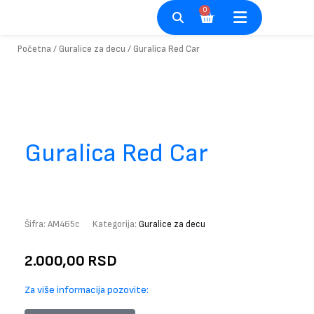
Pređi
0
Cart
na
sadržaj
Početna
/
Guralice za decu
/ Guralica Red Car
Guralica Red Car
Šifra:
AM465c
Kategorija:
Guralice za decu
2.000,00
RSD
Za više informacija pozovite: