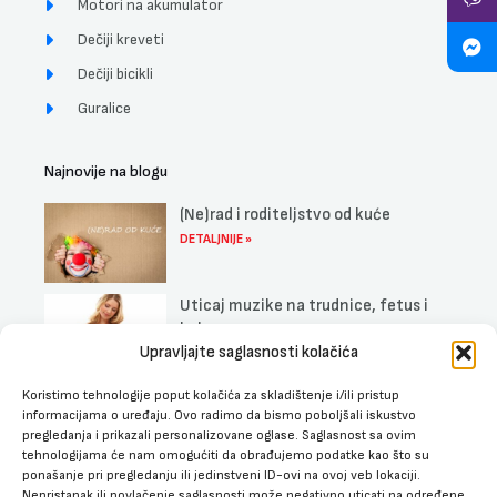
Motori na akumulator
Dečiji kreveti
Dečiji bicikli
Guralice
Najnovije na blogu
(Ne)rad i roditeljstvo od kuće
DETALJNIJE »
Uticaj muzike na trudnice, fetus i
bebe
Upravljajte saglasnosti kolačića
DETALJNIJE »
Najbolji dečiji kreveti sa fiokom za
Koristimo tehnologije poput kolačića za skladištenje i/ili pristup
informacijama o uređaju. Ovo radimo da bismo poboljšali iskustvo
spavanje
pregledanja i prikazali personalizovane oglase. Saglasnost sa ovim
DETALJNIJE »
tehnologijama će nam omogućiti da obrađujemo podatke kao što su
ponašanje pri pregledanju ili jedinstveni ID-ovi na ovoj veb lokaciji.
Nepristanak ili povlačenje saglasnosti može negativno uticati na određene