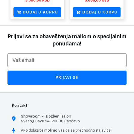
3.000,00
RSD
3.000,00
RSD
DODAJ U KORPU
DODAJ U KORPU
Prijavi se za obaveštenja mailom o specijalnim
ponudama!
Email
PRIJAVI SE
Kontakt
Showroom - izložbeni salon
Svetog Save 54, 26000 Pančevo
Ako dolazite molimo vas da se prethodno najavite!