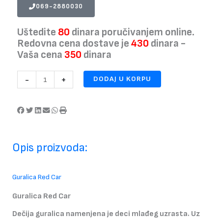
069-2880030
Uštedite
80
dinara poručivanjem online.
Redovna cena dostave je
430
dinara -
Vaša cena
350
dinara
Guralica
-
+
DODAJ U KORPU
Red
Car
količina
Opis proizvoda:
Guralica Red Car
Guralica Red Car
Dečija guralica namenjena je deci mlađeg uzrasta.
Uz