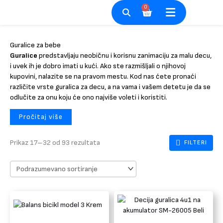
Pređi
0
Cart
na
sadržaj
Guralice za bebe
Guralice
predstavljaju neobičnu i korisnu zanimaciju za malu decu,
i uvek ih je dobro imati u kući. Ako ste razmišljali o njihovoj
kupovini, nalazite se na pravom mestu. Kod nas ćete pronaći
različite vrste guralica za decu, a na vama i vašem detetu je da se
odlučite za onu koju će ono najviše voleti i koristiti.
Pročitaj više
Prikaz 17–32 od 93 rezultata
FILTERI