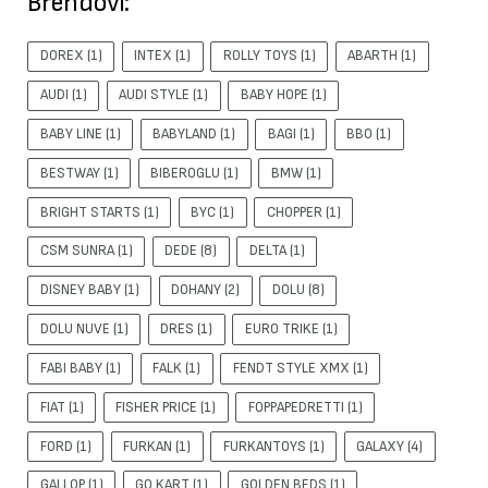
Brendovi:
DOREX
(1)
INTEX
(1)
ROLLY TOYS
(1)
ABARTH
(1)
AUDI
(1)
AUDI STYLE
(1)
BABY HOPE
(1)
BABY LINE
(1)
BABYLAND
(1)
BAGI
(1)
BBO
(1)
BESTWAY
(1)
BIBEROGLU
(1)
BMW
(1)
BRIGHT STARTS
(1)
BYC
(1)
CHOPPER
(1)
CSM SUNRA
(1)
DEDE
(8)
DELTA
(1)
DISNEY BABY
(1)
DOHANY
(2)
DOLU
(8)
DOLU NUVE
(1)
DRES
(1)
EURO TRIKE
(1)
FABI BABY
(1)
FALK
(1)
FENDT STYLE XMX
(1)
FIAT
(1)
FISHER PRICE
(1)
FOPPAPEDRETTI
(1)
FORD
(1)
FURKAN
(1)
FURKANTOYS
(1)
GALAXY
(4)
GALLOP
(1)
GO KART
(1)
GOLDEN BEDS
(1)