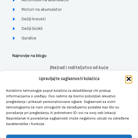
Motori na akumulator
Dečiji kreveti
Dečiji bicikli
Guralice
Najnovije na blogu
(Ne)rad i roditeljstvo od kuće
DETALJNIJE »
Upravljajte saglasnosti kolačića
Koristimo tehnologije poput kolačića za skladištenje i/ili pristup
Uticaj muzike na trudnice, fetus i
informacijama o uređaju. Ovo radimo da bismo poboljšali iskustvo
bebe
pregledanja i prikazali personalizovane oglase. Saglasnost sa ovim
DETALJNIJE »
tehnologijama će nam omogućiti da obrađujemo podatke kao što su
ponašanje pri pregledanju ili jedinstveni ID-ovi na ovoj veb lokaciji.
Najbolji dečiji kreveti sa fiokom za
Nepristanak ili povlačenje saglasnosti može negativno uticati na određene
spavanje
karakteristike i funkcije.
DETALJNIJE »