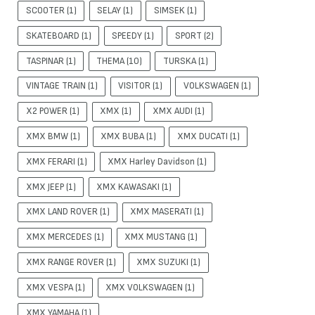
SCOOTER
(1)
SELAY
(1)
SIMSEK
(1)
SKATEBOARD
(1)
SPEEDY
(1)
SPORT
(2)
TASPINAR
(1)
THEMA
(10)
TURSKA
(1)
VINTAGE TRAIN
(1)
VISITOR
(1)
VOLKSWAGEN
(1)
X2 POWER
(1)
XMX
(1)
XMX AUDI
(1)
XMX BMW
(1)
XMX BUBA
(1)
XMX DUCATI
(1)
XMX FERARI
(1)
XMX Harley Davidson
(1)
XMX JEEP
(1)
XMX KAWASAKI
(1)
XMX LAND ROVER
(1)
XMX MASERATI
(1)
XMX MERCEDES
(1)
XMX MUSTANG
(1)
XMX RANGE ROVER
(1)
XMX SUZUKI
(1)
XMX VESPA
(1)
XMX VOLKSWAGEN
(1)
XMX YAMAHA
(1)