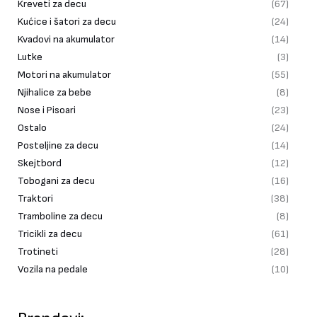
Kreveti za decu
(67)
Kućice i šatori za decu
(24)
Kvadovi na akumulator
(14)
Lutke
(3)
Motori na akumulator
(55)
Njihalice za bebe
(8)
Nose i Pisoari
(23)
Ostalo
(24)
Posteljine za decu
(14)
Skejtbord
(12)
Tobogani za decu
(16)
Traktori
(38)
Tramboline za decu
(8)
Tricikli za decu
(61)
Trotineti
(28)
Vozila na pedale
(10)