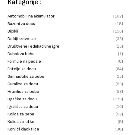
Kategorije :
Automobili na akumulator
(162)
Bazeni za decu
(18)
Bicikli
(156)
Dečiji krevetac
(33)
Društvene i edukativne igre
(15)
Dubak za bebe
(1)
Formule na pedale
(8)
Fotelje za decu
(64)
Gimnastike za bebe
(15)
Guralice za decu
(93)
Hranilica za bebe
(53)
Igračke za decu
(179)
Igrališta za decu
(10)
Kolica za bebe
(52)
Kolica za lutke
(8)
Konjići klackalice
(38)