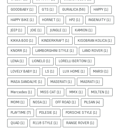
GOODBABY
(1)
GTS
(1)
GURALICA
(56)
HAPPY
(1)
HAPPY BIKE
(1)
HORNET
(1)
HP2
(1)
INGENUITY
(1)
JEEP
(1)
JOIE
(1)
JUNGLE
(1)
KAMION
(1)
KIKKA BOO
(1)
KINDERKRAFT
(1)
KISOBRAN KOLICA
(1)
KNORR
(1)
LAMBORGHINI STYLE
(1)
LAND ROVER
(1)
LENA
(1)
LIONELO
(1)
LORELLI BERTONI
(1)
LOVELY BABY
(1)
LS
(1)
LUX HOME
(1)
MARSI
(1)
MASA SANDALYE
(1)
MASERATI
(1)
MASRATI
(1)
Mercedes
(1)
MISS CAT
(1)
MMX
(1)
MOLTEN
(1)
MOMI
(1)
NOSA
(1)
OFF ROAD
(1)
PILSAN
(4)
PLAYTIME
(7)
POLESIE
(1)
PORSCHE STYLE
(1)
QUAD
(1)
R118 STYLE
(1)
RANGE ROVER
(1)