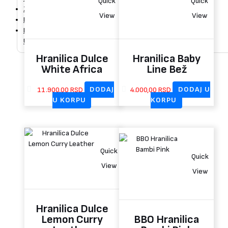
Quick
Quick
ZZPL
View
View
Blog
Kontakt
Uloguj se / Registruj se
Hranilica Dulce
Hranilica Baby
White Africa
Line Bež
11.900,00
RSD
DODAJ
4.000,00
RSD
DODAJ U
U KORPU
KORPU
Quick
Quick
View
View
Hranilica Dulce
Lemon Curry
BBO Hranilica