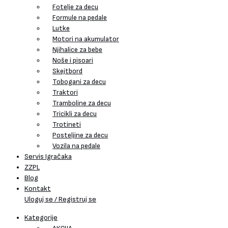
Fotelje za decu
Formule na pedale
Lutke
Motori na akumulator
Njihalice za bebe
Noše i pisoari
Skejtbord
Tobogani za decu
Traktori
Tramboline za decu
Tricikli za decu
Trotineti
Posteljine za decu
Vozila na pedale
Servis Igračaka
ZZPL
Blog
Kontakt
Uloguj se / Registruj se
Kategorije