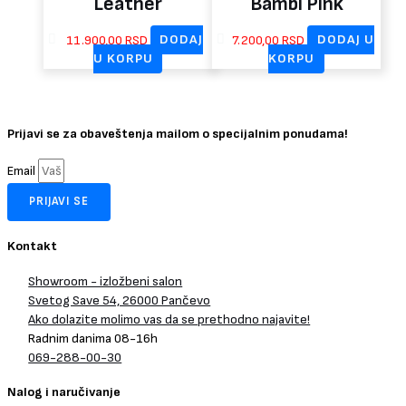
Leather
Bambi Pink
11.900,00
RSD
DODAJ
7.200,00
RSD
DODAJ U
U KORPU
KORPU
Prijavi se za obaveštenja mailom o specijalnim ponudama!
Email
PRIJAVI SE
Kontakt
Showroom - izložbeni salon
Svetog Save 54, 26000 Pančevo
Ako dolazite molimo vas da se prethodno najavite!
Radnim danima 08-16h
069-288-00-30
Nalog i naručivanje