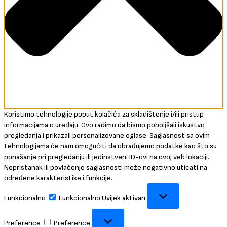
Koristimo tehnologije poput kolačića za skladištenje i/ili pristup
informacijama o uređaju. Ovo radimo da bismo poboljšali iskustvo
pregledanja i prikazali personalizovane oglase. Saglasnost sa ovim
tehnologijama će nam omogućiti da obrađujemo podatke kao što su
ponašanje pri pregledanju ili jedinstveni ID-ovi na ovoj veb lokaciji.
Nepristanak ili povlačenje saglasnosti može negativno uticati na
određene karakteristike i funkcije.
Funkcionalno
Funkcionalno
Uvijek aktivan
Preference
Preference