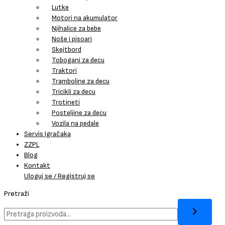
Lutke
Motori na akumulator
Njihalice za bebe
Noše i pisoari
Skejtbord
Tobogani za decu
Traktori
Tramboline za decu
Tricikli za decu
Trotineti
Posteljine za decu
Vozila na pedale
Servis Igračaka
ZZPL
Blog
Kontakt
Uloguj se / Registruj se
Pretraži