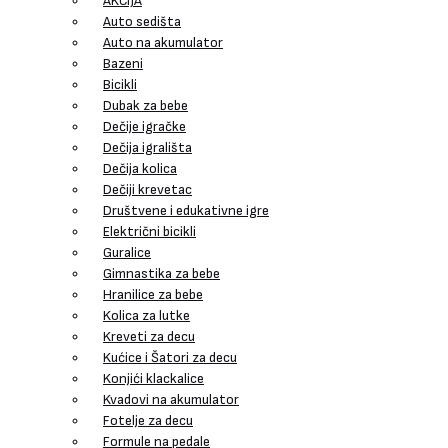
AKCIJA
Auto sedišta
Auto na akumulator
Bazeni
Bicikli
Dubak za bebe
Dečije igračke
Dečija igrališta
Dečija kolica
Dečiji krevetac
Društvene i edukativne igre
Električni bicikli
Guralice
Gimnastika za bebe
Hranilice za bebe
Kolica za lutke
Kreveti za decu
Kućice i Šatori za decu
Konjići klackalice
Kvadovi na akumulator
Fotelje za decu
Formule na pedale