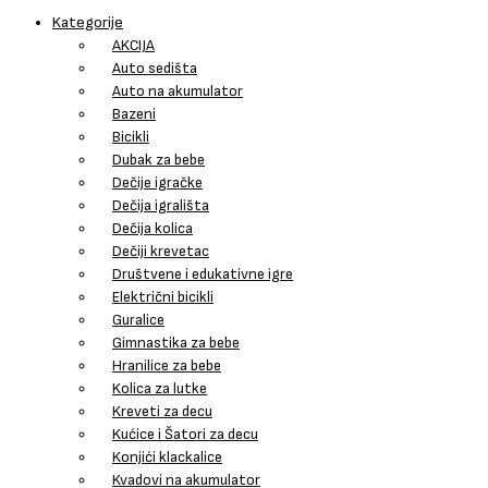
Kategorije
AKCIJA
Auto sedišta
Auto na akumulator
Bazeni
Bicikli
Dubak za bebe
Dečije igračke
Dečija igrališta
Dečija kolica
Dečiji krevetac
Društvene i edukativne igre
Električni bicikli
Guralice
Gimnastika za bebe
Hranilice za bebe
Kolica za lutke
Kreveti za decu
Kućice i Šatori za decu
Konjići klackalice
Kvadovi na akumulator