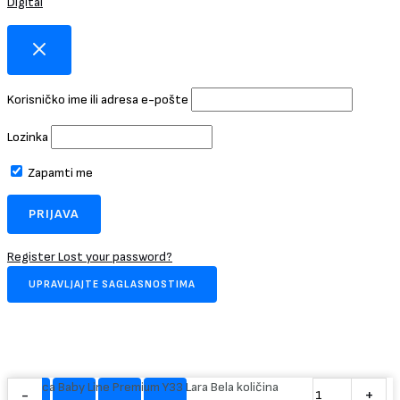
Digital
Korisničko ime ili adresa e-pošte
Lozinka
Zapamti me
Register
Lost your password?
UPRAVLJAJTE SAGLASNOSTIMA
Hranilica Baby Line Premium Y33 Lara Bela količina
-
+