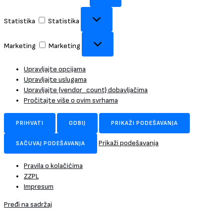
Statistika
Statistika
Marketing
Marketing
Upravljajte opcijama
Upravljajte uslugama
Upravljajte {vendor_count} dobavljačima
Pročitajte više o ovim svrhama
PRIHVATI
ODBIJ
PRIKAŽI PODEŠAVANJA
Prikaži podešavanja
SAČUVAJ PODEŠAVANJA
Pravila o kolačićima
ZZPL
Impresum
Pređi na sadržaj