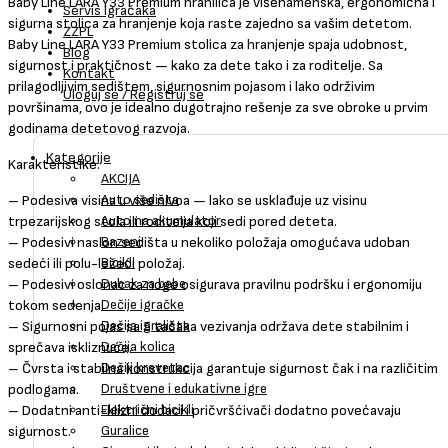
Baby Line LARA Y33 Premium hranilica je višenamenska, ergonomična i
Servis Igračaka
sigurna stolica za hranjenje koja raste zajedno sa vašim detetom.
ZZPL
Baby Line LARA Y33 Premium stolica za hranjenje spaja udobnost,
Blog
sigurnost i praktičnost — kako za dete tako i za roditelje. Sa
Kontakt
prilagodljivim sedištem, sigurnosnim pojasom i lako održivim
Uloguj se / Registruj se
površinama, ovo je idealno dugotrajno rešenje za sve obroke u prvim
godinama detetovog razvoja.
Kategorije
Karakteristike:
AKCIJA
Auto sedišta
– Podesiva visina u više nivoa — lako se usklađuje uz visinu
Auto na akumulator
trpezarijskog stola ili roditelja koji sedi pored deteta.
Bazeni
– Podesivi naslon sedišta u nekoliko položaja omogućava udoban
Bicikli
sedeći ili polu-ležeći položaj.
Dubak za bebe
– Podesivi oslonac za noge osigurava pravilnu podršku i ergonomiju
Dečije igračke
tokom sedenja.
Dečija igrališta
– Sigurnosni pojas sa 5 tačaka vezivanja održava dete stabilnim i
Dečija kolica
sprečava iskliznuće.
Dečiji krevetac
– Čvrsta i stabilna konstrukcija garantuje sigurnost čak i na različitim
Društvene i edukativne igre
podlogama.
Električni bicikli
– Dodatni anti-klizni dodaci i pričvršćivači dodatno povećavaju
Guralice
sigurnost.