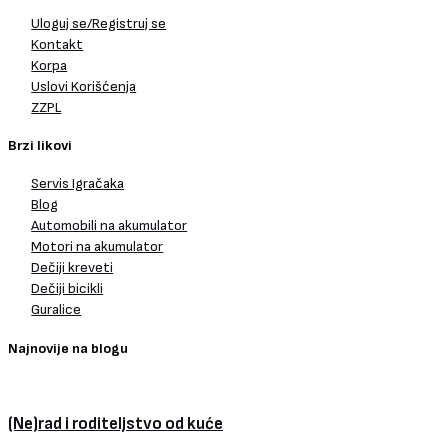
Uloguj se/Registruj se
Kontakt
Korpa
Uslovi Korišćenja
ZZPL
Brzi likovi
Servis Igračaka
Blog
Automobili na akumulator
Motori na akumulator
Dečiji kreveti
Dečiji bicikli
Guralice
Najnovije na blogu
(Ne)rad i roditeljstvo od kuće