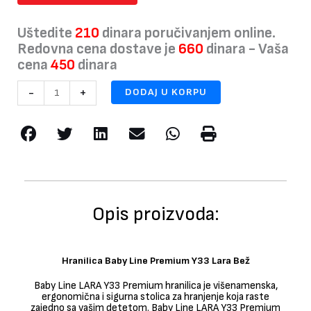
Uštedite
210
dinara poručivanjem online.
Redovna cena dostave je
660
dinara - Vaša
cena
450
dinara
Hranilica
-
+
DODAJ U KORPU
Baby
Line
Premium
Y33
Lara
Bež
količina
Opis proizvoda:
Hranilica Baby Line Premium Y33 Lara Bež
Baby Line LARA Y33 Premium hranilica je višenamenska,
ergonomična i sigurna stolica za hranjenje koja raste
zajedno sa vašim detetom. Baby Line LARA Y33 Premium