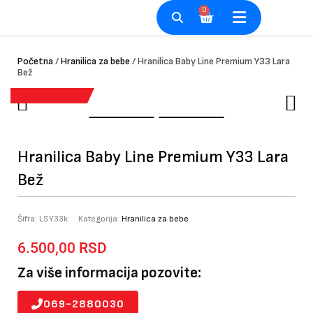
Pređi
0
Cart
na
sadržaj
Početna
/
Hranilica za bebe
/ Hranilica Baby Line Premium Y33 Lara
Bež
Hranilica Baby Line Premium Y33 Lara
Bež
Šifra:
LSY33k
Kategorija:
Hranilica za bebe
6.500,00
RSD
Za više informacija pozovite:
069-2880030