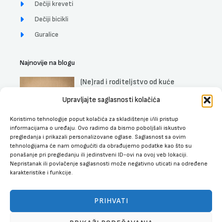
Dečiji kreveti
Dečiji bicikli
Guralice
Najnovije na blogu
(Ne)rad i roditeljstvo od kuće
DETALJNIJE »
Upravljajte saglasnosti kolačića
Koristimo tehnologije poput kolačića za skladištenje i/ili pristup
Uticaj muzike na trudnice, fetus i
informacijama o uređaju. Ovo radimo da bismo poboljšali iskustvo
bebe
pregledanja i prikazali personalizovane oglase. Saglasnost sa ovim
DETALJNIJE »
tehnologijama će nam omogućiti da obrađujemo podatke kao što su
ponašanje pri pregledanju ili jedinstveni ID-ovi na ovoj veb lokaciji.
Najbolji dečiji kreveti sa fiokom za
Nepristanak ili povlačenje saglasnosti može negativno uticati na određene
spavanje
karakteristike i funkcije.
DETALJNIJE »
PRIHVATI
Hranilica