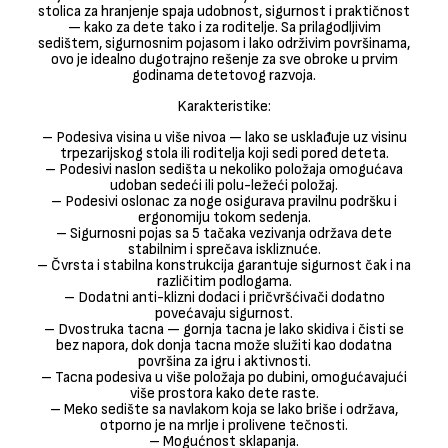
stolica za hranjenje spaja udobnost, sigurnost i praktičnost
— kako za dete tako i za roditelje. Sa prilagodljivim
sedištem, sigurnosnim pojasom i lako održivim površinama,
ovo je idealno dugotrajno rešenje za sve obroke u prvim
godinama detetovog razvoja.
Karakteristike:
– Podesiva visina u više nivoa — lako se usklađuje uz visinu
trpezarijskog stola ili roditelja koji sedi pored deteta.
– Podesivi naslon sedišta u nekoliko položaja omogućava
udoban sedeći ili polu-ležeći položaj.
– Podesivi oslonac za noge osigurava pravilnu podršku i
ergonomiju tokom sedenja.
– Sigurnosni pojas sa 5 tačaka vezivanja održava dete
stabilnim i sprečava iskliznuće.
– Čvrsta i stabilna konstrukcija garantuje sigurnost čak i na
različitim podlogama.
– Dodatni anti-klizni dodaci i pričvršćivači dodatno
povećavaju sigurnost.
– Dvostruka tacna — gornja tacna je lako skidiva i čisti se
bez napora, dok donja tacna može služiti kao dodatna
površina za igru i aktivnosti.
– Tacna podesiva u više položaja po dubini, omogućavajući
više prostora kako dete raste.
– Meko sedište sa navlakom koja se lako briše i održava,
otporno je na mrlje i prolivene tečnosti.
– Mogućnost sklapanja.