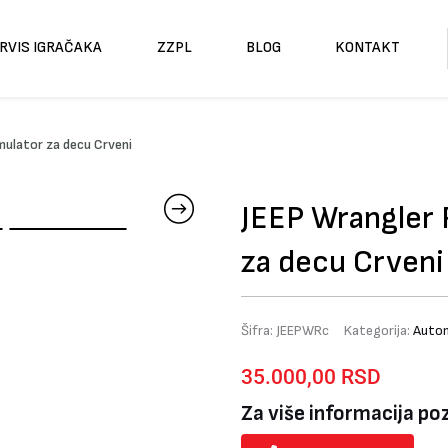
RVIS IGRAČAKA
ZZPL
BLOG
KONTAKT
mulator za decu Crveni
JEEP Wrangler 
za decu Crveni
Šifra:
JEEPWRc
Kategorija:
Autom
35.000,00
RSD
Za više informacija po