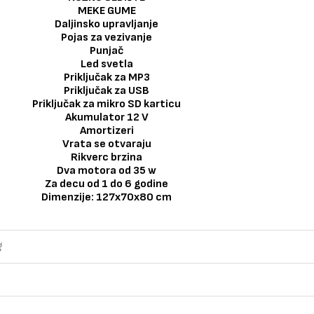
MEKE GUME
Daljinsko upravljanje
Pojas za vezivanje
Punjač
Led svetla
Priključak za MP3
Priključak za USB
Priključak za mikro SD karticu
Akumulator 12 V
Amortizeri
Vrata se otvaraju
Rikverc brzina
Dva motora od 35 w
Za decu od 1 do 6 godine
Dimenzije: 127x70x80 cm
g