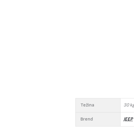
Težina
30 k
Brend
JEEP