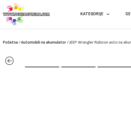
Pređi
na
KATEGORIJE
SE
sadržaj
Početna
/
Automobili na akumulator
/ JEEP Wrangler Rubicon auto na aku