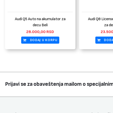
Audi Q5 Auto na akumulator za
Audi Q8 Licens
decu Beli
za de
28.000,00
RSD
23.50
DODAJ U KORPU
DODA
Prijavi se za obaveštenja mailom o specijaln