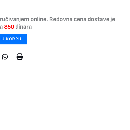
ručivanjem online. Redovna cena dostave je
na
850
dinara
 U KORPU