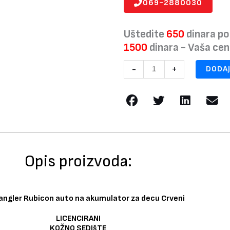
069-2880030
Uštedite
650
dinara po
1500
dinara - Vaša ce
JEEP
-
+
DODAJ
Wrangler
Rubicon
auto
na
akumulator
za
decu
Opis proizvoda:
Crveni
količina
angler Rubicon auto na akumulator za decu Crveni
LICENCIRANI
KOŽNO SEDIšTE