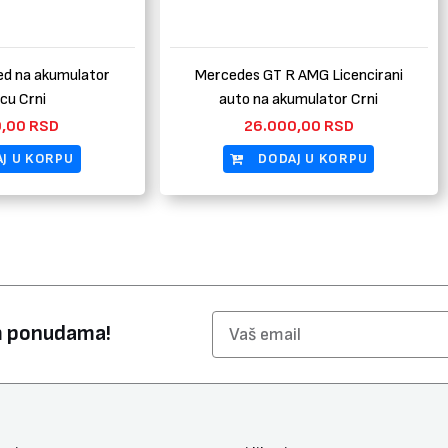
ed na akumulator
Mercedes GT R AMG Licencirani
cu Crni
auto na akumulator Crni
0,00
RSD
26.000,00
RSD
J U KORPU
DODAJ U KORPU
Email
im ponudama!