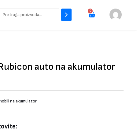
Pretraži
0
Cart
Rubicon auto na akumulator
obili na akumulator
zovite: