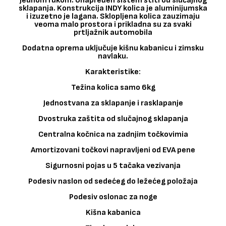
jednom rukom. Unapređen sistem štiti od slučajnog
sklapanja. Konstrukcija INDY kolica je aluminijumska
i izuzetno je lagana. Sklopljena kolica zauzimaju
veoma malo prostora i prikladna su za svaki
prtljažnik automobila
Dodatna oprema uključuje kišnu kabanicu i zimsku
navlaku.
Karakteristike:
Težina kolica samo 6kg
Jednostvana za sklapanje i rasklapanje
Dvostruka zaštita od slučajnog sklapanja
Centralna kočnica na zadnjim točkovimia
Amortizovani točkovi napravljeni od EVA pene
Sigurnosni pojas u 5 tačaka vezivanja
Podesiv naslon od sedećeg do ležećeg položaja
Podesiv oslonac za noge
Kišna kabanica