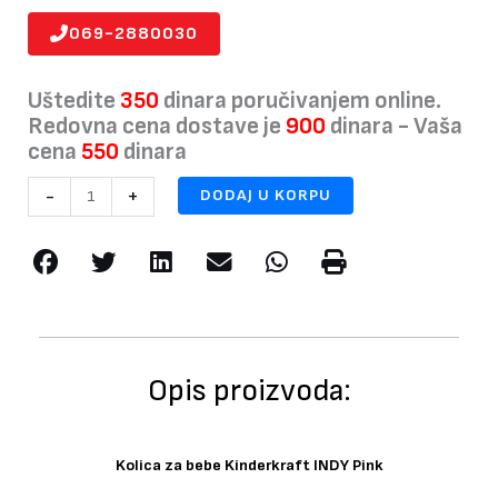
069-2880030
Uštedite
350
dinara poručivanjem online.
Redovna cena dostave je
900
dinara - Vaša
cena
550
dinara
Kolica
-
+
DODAJ U KORPU
za
bebe
Kinderkraft
INDY
Pink
količina
Opis proizvoda:
Kolica za bebe Kinderkraft INDY Pink