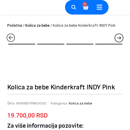
Pređi
0
Cart
na
sadržaj
Početna
/
Kolica za bebe
/ Kolica za bebe Kinderkraft INDY Pink
Kolica za bebe Kinderkraft INDY Pink
Šifra:
KKWINDYPNK0000
Kategorija:
Kolica za bebe
19.700,00
RSD
Za više informacija pozovite: