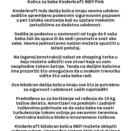
Kolica za bebe Kinderkraft INDY Pink
Kinderkraft Indy dečija kolica imaju veoma udobno
sedište opremljeno podesivim sigurnosnim pojasem
u pet tačaka vezivanja koji su ojačani mekanim
jastučićima za dodatnu udobnost.
Sediše je podesivo u zavisnosti od toga da li vaša
beba želi da spava ili da sedi i posmatra svet oko
sebe. Veoma jednostavno naslon možete spustiti u
ležeći položaj.
Na laganoj konstrukciji nalazi se shopping torba u
koju možete odložiti sve stvari koje su vam
neophodne tokom šetnje. Tenda na dečijim kolicima
ima prozorčić što omogućava da u svakom trenutku
vidite šta vaša beba radi.
Ova kišobran dečija kolica imaju sve što je potrebno
za sigurnost i udobnost vaših najmlađih!
Predviđena su za korišćenje od rođenja do 15 kg
težine deteta. Amortizeri na prednjim i zadnjim
točkovima pobrinuće se da vaša beba ne oseti
turbulenicije tokom vožnje po neravnim terenima.
Centralna kočnica blokira istovremeno točkove.
Kinderkraft kišobran kolica INDY možete sklopiti