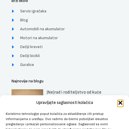
Brzi likovi
Servis Igračaka
Blog
Automobili na akumulator
Motori na akumulator
Dečiji kreveti
Dečiji bicikli
Guralice
Najnovije na blogu
(Ne)rad i roditeljstvo od kuće
DETALJNIJE »
Upravljajte saglasnosti kolačića
Koristimo tehnologije poput kolačića za skladištenje i/ili pristup
Uticaj muzike na trudnice, fetus i
informacijama o uređaju. Ovo radimo da bismo poboljšali iskustvo
bebe
pregledanja i prikazali personalizovane oglase. Saglasnost sa ovim
DETALJNIJE »