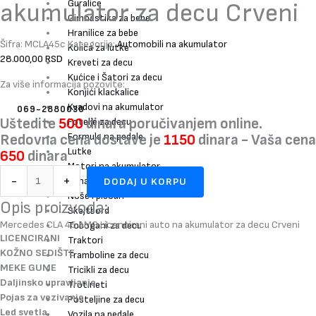
Guralice
akumulator za decu Crveni
Gimnastika za bebe
Hranilice za bebe
Šifra:
MCLA45c
Kategorija:
Automobili na akumulator
Kolica za lutke
28.000,00
RSD
Kreveti za decu
Kućice i Šatori za decu
Za više informacija pozovite:
Konjići klackalice
Kvadovi na akumulator
069-2880030
Uštedite
500
dinara poručivanjem online.
Fotelje za decu
Formule na pedale
Redovna cena dostave je
1150
dinara - Vaša cena
Lutke
650
dinara
Motori na akumulator
-
+
Njihalice za bebe
DODAJ U KORPU
Noše i pisoari
Opis proizvoda:
Skejtbord
Mercedes CLA 45 AMG Licencirani auto na akumulator za decu Crveni
Tobogani za decu
LICENCIRANI
Traktori
KOŽNO SEDIŠTE
Tramboline za decu
MEKE GUME
Tricikli za decu
Daljinsko upravljanje
Trotineti
Pojas za vezivanje.
Posteljine za decu
Led svetla.
Vozila na pedale