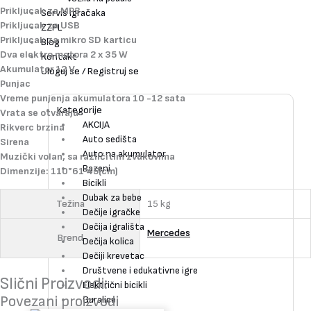
Prikljucak za MP3
Servis Igračaka
Prikljucak za USB
ZZPL
Prikljucak za mikro SD karticu
Blog
Dva elektro motora 2 x 35 W
Kontakt
Akumulator 12 V
Uloguj se / Registruj se
Punjac
Vreme punjenja akumulatora 10 -12 sata
Kategorije
Vrata se otvaraju
AKCIJA
Rikverc brzina
Auto sedišta
Sirena
Auto na akumulator
Muzički volan, sa različitim zvukovima
Bazeni
Dimenzije: 110*61*45(cm)
Bicikli
Dubak za bebe
Težina
15 kg
Dečije igračke
Dečija igrališta
Mercedes
Brend
Dečija kolica
Dečiji krevetac
Društvene i edukativne igre
Slični Proizvodi:
Električni bicikli
Povezani proizvodi
Guralice