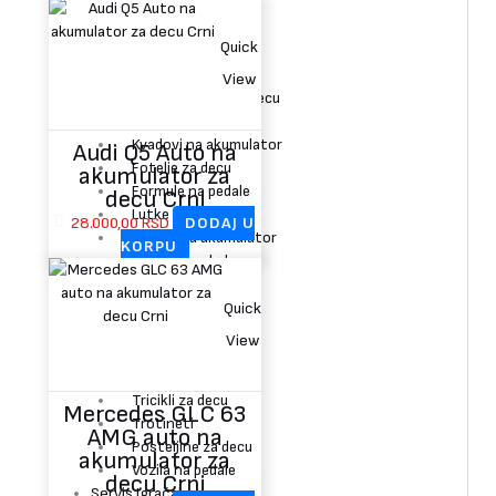
Gimnastika za bebe
Hranilice za bebe
Quick
Kolica za lutke
Kreveti za decu
View
Kućice i Šatori za decu
Konjići klackalice
Kvadovi na akumulator
Audi Q5 Auto na
Fotelje za decu
akumulator za
Formule na pedale
decu Crni
Lutke
28.000,00
RSD
DODAJ U
Motori na akumulator
KORPU
Njihalice za bebe
Noše i pisoari
Skejtbord
Quick
Tobogani za decu
View
Traktori
Tramboline za decu
Tricikli za decu
Mercedes GLC 63
Trotineti
AMG auto na
Posteljine za decu
akumulator za
Vozila na pedale
decu Crni
Servis Igračaka