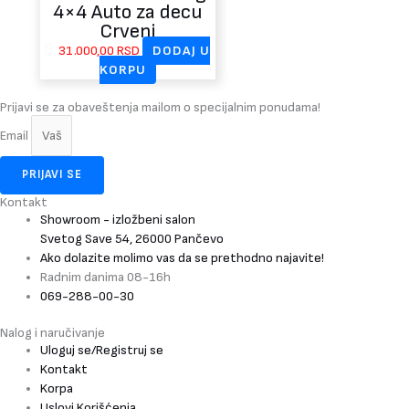
4×4 Auto za decu
Crveni
31.000,00
RSD
DODAJ U
KORPU
Prijavi se za obaveštenja mailom o specijalnim ponudama!
Email
PRIJAVI SE
Kontakt
Showroom - izložbeni salon
Svetog Save 54, 26000 Pančevo
Ako dolazite molimo vas da se prethodno najavite!
Radnim danima 08-16h
069-288-00-30
Nalog i naručivanje
Uloguj se/Registruj se
Kontakt
Korpa
Uslovi Korišćenja