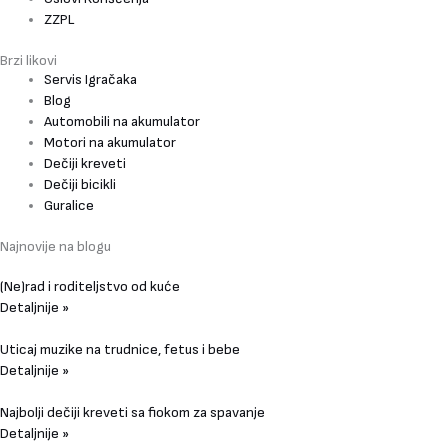
ZZPL
Brzi likovi
Servis Igračaka
Blog
Automobili na akumulator
Motori na akumulator
Dečiji kreveti
Dečiji bicikli
Guralice
Najnovije na blogu
(Ne)rad i roditeljstvo od kuće
Detaljnije »
Uticaj muzike na trudnice, fetus i bebe
Detaljnije »
Najbolji dečiji kreveti sa fiokom za spavanje
Detaljnije »