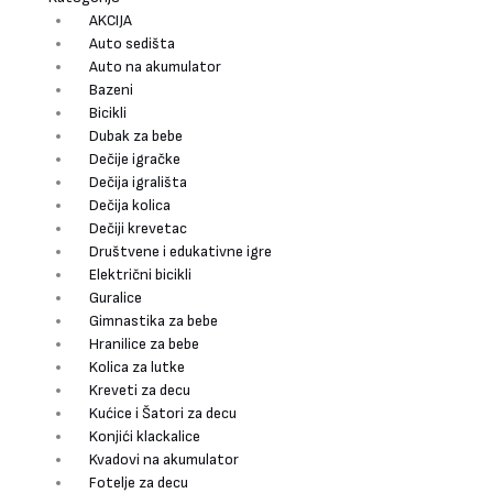
AKCIJA
Auto sedišta
Auto na akumulator
Bazeni
Bicikli
Dubak za bebe
Dečije igračke
Dečija igrališta
Dečija kolica
Dečiji krevetac
Društvene i edukativne igre
Električni bicikli
Guralice
Gimnastika za bebe
Hranilice za bebe
Kolica za lutke
Kreveti za decu
Kućice i Šatori za decu
Konjići klackalice
Kvadovi na akumulator
Fotelje za decu