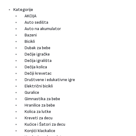
Pređi
Pretraži
Mercedes
na
CLA
Kategorije
sadržaj
45
AKCIJA
AMG
Auto sedišta
Licencirani
Auto na akumulator
auto
Bazeni
na
Bicikli
akumulator
Dubak za bebe
za
Dečije igračke
decu
Dečija igrališta
Crveni
Dečija kolica
količina
Dečiji krevetac
Društvene i edukativne igre
Električni bicikli
Guralice
Gimnastika za bebe
Hranilice za bebe
Kolica za lutke
Kreveti za decu
Kućice i Šatori za decu
Konjići klackalice