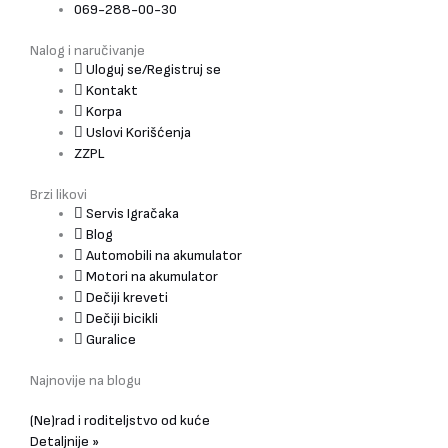
069-288-00-30
Nalog i naručivanje
Uloguj se/Registruj se
Kontakt
Korpa
Uslovi Korišćenja
ZZPL
Brzi likovi
Servis Igračaka
Blog
Automobili na akumulator
Motori na akumulator
Dečiji kreveti
Dečiji bicikli
Guralice
Najnovije na blogu
(Ne)rad i roditeljstvo od kuće
Detaljnije »