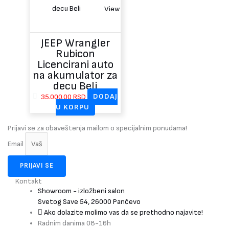
View
JEEP Wrangler
Rubicon
Licencirani auto
na akumulator za
decu Beli
35.000,00
RSD
DODAJ
U KORPU
Prijavi se za obaveštenja mailom o specijalnim ponudama!
Email
PRIJAVI SE
Kontakt
Showroom - izložbeni salon
Svetog Save 54, 26000 Pančevo
Ako dolazite molimo vas da se prethodno najavite!
Radnim danima 08-16h