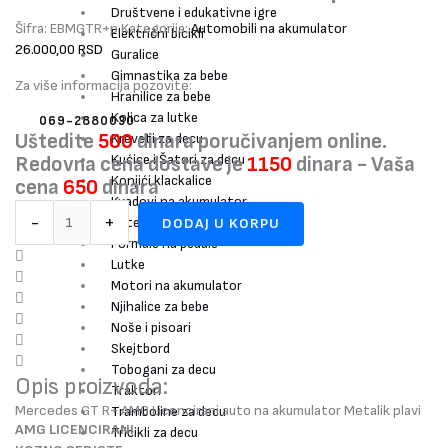
Društvene i edukativne igre
Šifra:
EBMGTR+p
Kategorija:
Automobili na akumulator
Električni bicikli
26.000,00
RSD
Guralice
Gimnastika za bebe
Za više informacija pozovite:
Hranilice za bebe
Kolica za lutke
069-2880030
Uštedite
500
dinara poručivanjem online.
Kreveti za decu
Kućice i Šatori za decu
Redovna cena dostave je
1150
dinara - Vaša
Konjići klackalice
cena
650
dinara
Kvadovi na akumulator
-
+
Fotelje za decu
DODAJ U KORPU
Formule na pedale
Lutke
Motori na akumulator
Njihalice za bebe
Noše i pisoari
Skejtbord
Tobogani za decu
Opis proizvoda:
Traktori
Mercedes GT R+ AMG Licencirani auto na akumulator Metalik plavi
Tramboline za decu
AMG LICENCIRANI
Tricikli za decu