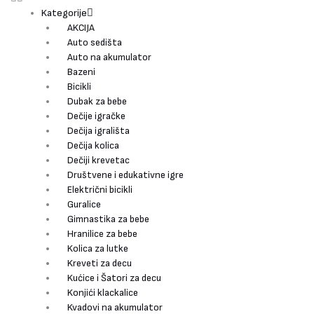
Kategorije
AKCIJA
Auto sedišta
Auto na akumulator
Bazeni
Bicikli
Dubak za bebe
Dečije igračke
Dečija igrališta
Dečija kolica
Dečiji krevetac
Društvene i edukativne igre
Električni bicikli
Guralice
Gimnastika za bebe
Hranilice za bebe
Kolica za lutke
Kreveti za decu
Kućice i Šatori za decu
Konjići klackalice
Kvadovi na akumulator