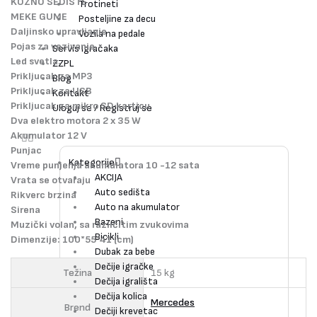
KOZNO SEDISTE
Trotineti
MEKE GUME
Posteljine za decu
Daljinsko upravljanje
Vozila na pedale
Pojas za vezivanje.
Servis Igračaka
Led svetla.
ZZPL
Prikljucak za MP3
Blog
Prikljucak za USB
Kontakt
Prikljucak za mikro SD karticu
Uloguj se / Registruj se
Dva elektro motora 2 x 35 W
Akumulator 12 V
Punjac
Kategorije
Vreme punjenja akumulatora 10 -12 sata
AKCIJA
Vrata se otvaraju
Auto sedišta
Rikverc brzina
Auto na akumulator
Sirena
Bazeni
Muzički volan, sa različitim zvukovima
Bicikli
Dimenzije: 100*55*41 (cm)
Dubak za bebe
Dečije igračke
Težina
15 kg
Dečija igrališta
Dečija kolica
Mercedes
Brend
Dečiji krevetac