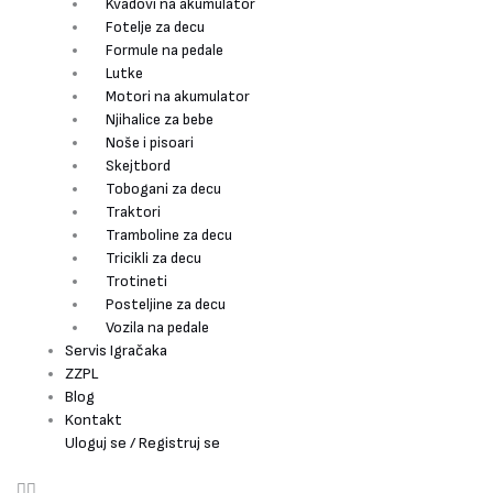
Kvadovi na akumulator
Fotelje za decu
Formule na pedale
Lutke
Motori na akumulator
Njihalice za bebe
Noše i pisoari
Skejtbord
Tobogani za decu
Traktori
Tramboline za decu
Tricikli za decu
Trotineti
Posteljine za decu
Vozila na pedale
Servis Igračaka
ZZPL
Blog
Kontakt
Uloguj se / Registruj se