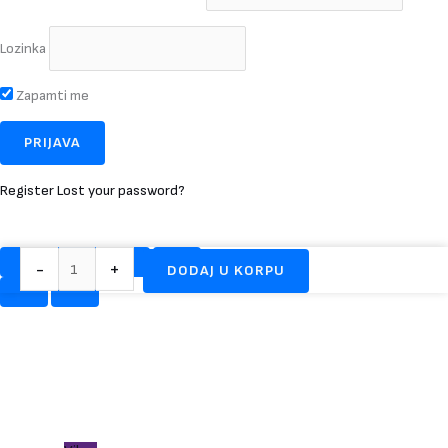
Lozinka
Zapamti me
Register
Lost your password?
Mercedes
-
+
DODAJ U KORPU
GT
R+
AMG
Licencirani
auto
na
akumulator
Metalik
plavi