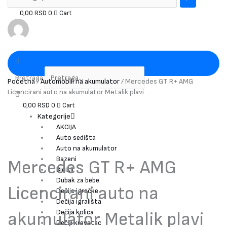
0,00
RSD
0
Cart
Pretraga
Početna
/
Automobili na akumulator
/ Mercedes GT R+ AMG
Licencirani auto na akumulator Metalik plavi
0,00
RSD
0
Cart
Kategorije
AKCIJA
Auto sedišta
Auto na akumulator
Bazeni
Mercedes GT R+ AMG
Bicikli
Dubak za bebe
Licencirani auto na
Dečije igračke
Dečija igrališta
Dečija kolica
akumulator Metalik plavi
Dečiji krevetac