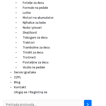
Fotelje za decu
Formule na pedale
Lutke
Motori na akumulator
Njihalice za bebe
Noše i pisoari
Skejtbord
Tobogani za decu
Traktori
Tramboline za decu
Tricikli za decu
Trotineti
Posteljine za decu
Vozila na pedale
Servis Igračaka
ZZPL
Blog
Kontakt
Uloguj se / Registruj se