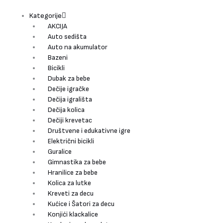
Pređi
Pretraži
Mercedes
na
GT
Kategorije
sadržaj
R+
AKCIJA
AMG
Auto sedišta
Licencirani
Auto na akumulator
auto
Bazeni
na
Bicikli
akumulator
Dubak za bebe
Metalik
Dečije igračke
plavi
Dečija igrališta
količina
Dečija kolica
Dečiji krevetac
Društvene i edukativne igre
Električni bicikli
Guralice
Gimnastika za bebe
Hranilice za bebe
Kolica za lutke
Kreveti za decu
Kućice i Šatori za decu
Konjići klackalice