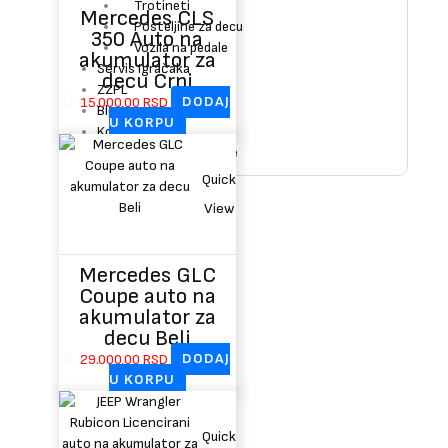
Trotineti
Mercedes CLS
Posteljine za decu
350 Auto na
Vozila na pedale
akumulator za
Servis Igračaka
decu Crni
ZZPL
15.000,00
RSD
DODAJ
Blog
U KORPU
Kontakt
Uloguj se / Registruj se
Quick
View
Mercedes GLC
Coupe auto na
akumulator za
decu Beli
29.000,00
RSD
DODAJ
U KORPU
Quick