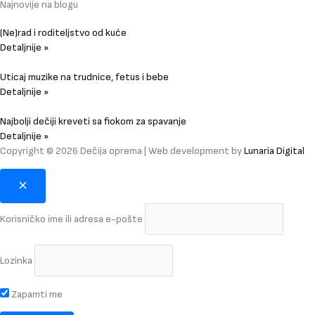
Najnovije na blogu
(Ne)rad i roditeljstvo od kuće
Detaljnije »
Uticaj muzike na trudnice, fetus i bebe
Detaljnije »
Najbolji dečiji kreveti sa fiokom za spavanje
Detaljnije »
Copyright © 2026 Dečija oprema | Web development by
Lunaria Digital
Korisničko ime ili adresa e-pošte
Lozinka
Zapamti me