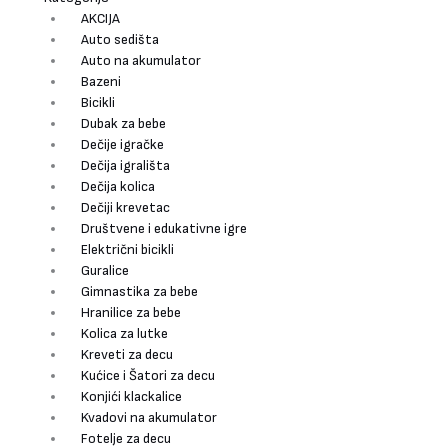
AKCIJA
Auto sedišta
Auto na akumulator
Bazeni
Bicikli
Dubak za bebe
Dečije igračke
Dečija igrališta
Dečija kolica
Dečiji krevetac
Društvene i edukativne igre
Električni bicikli
Guralice
Gimnastika za bebe
Hranilice za bebe
Kolica za lutke
Kreveti za decu
Kućice i Šatori za decu
Konjići klackalice
Kvadovi na akumulator
Fotelje za decu