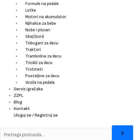
Formule na pedale
Lutke
Motori na akumulator
Njihalice za bebe
Noše i pisoari
Skejtbord
Tobogani za decu
Traktori
Tramboline za decu
Tricikli za decu
Trotineti
Posteljine za decu
Vozila na pedale
Servis Igračaka
ZZPL
Blog
Kontakt
Uloguj se / Registruj se