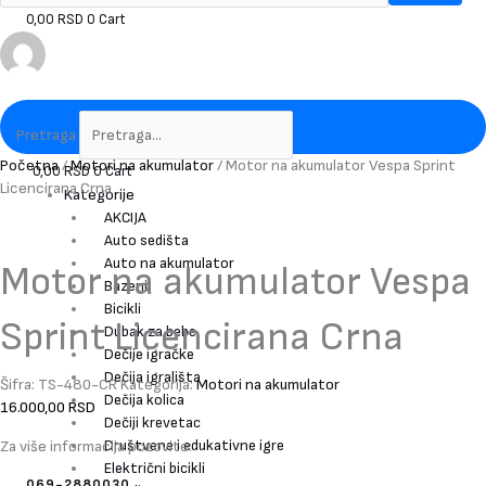
0,00
RSD
0
Cart
Pretraga
Početna
/
Motori na akumulator
/ Motor na akumulator Vespa Sprint
0,00
RSD
0
Cart
Licencirana Crna
Kategorije
AKCIJA
Auto sedišta
Auto na akumulator
Motor na akumulator Vespa
Bazeni
Bicikli
Sprint Licencirana Crna
Dubak za bebe
Dečije igračke
Dečija igrališta
Šifra:
TS-480-CR
Kategorija:
Motori na akumulator
Dečija kolica
16.000,00
RSD
Dečiji krevetac
Društvene i edukativne igre
Za više informacija pozovite:
Električni bicikli
069-2880030