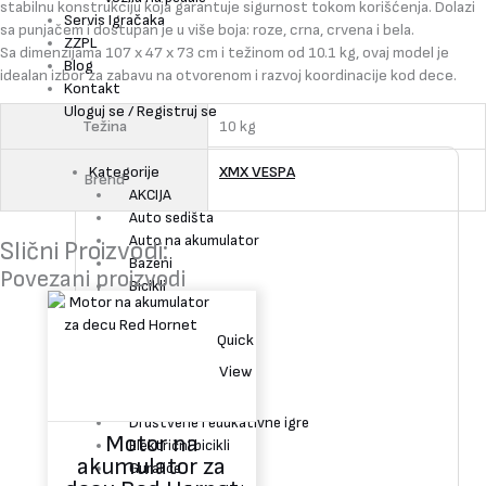
stabilnu konstrukciju koja garantuje sigurnost tokom korišćenja. Dolazi
Servis Igračaka
sa punjačem i dostupan je u više boja: roze, crna, crvena i bela.
ZZPL
Sa dimenzijama 107 x 47 x 73 cm i težinom od 10.1 kg, ovaj model je
Blog
idealan izbor za zabavu na otvorenom i razvoj koordinacije kod dece.
Kontakt
Uloguj se / Registruj se
Težina
10 kg
Kategorije
XMX VESPA
Brend
AKCIJA
Auto sedišta
Auto na akumulator
Slični Proizvodi:
Bazeni
Povezani proizvodi
Bicikli
Dubak za bebe
Dečije igračke
Quick
Dečija igrališta
View
Dečija kolica
Dečiji krevetac
Društvene i edukativne igre
Motor na
Električni bicikli
akumulator za
Guralice