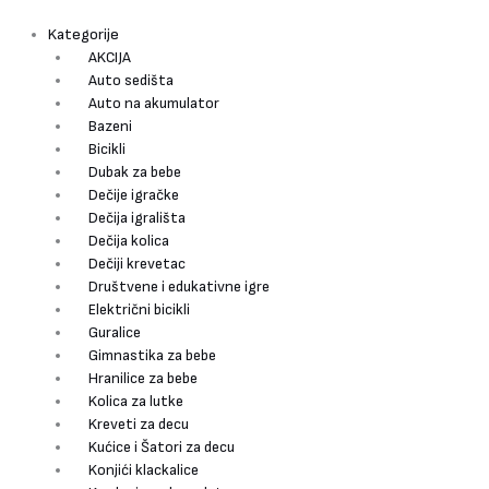
Pređi
Pretraži
Motor
na
na
Kategorije
sadržaj
akumulator
AKCIJA
Vespa
Auto sedišta
Sprint
Auto na akumulator
Licencirana
Bazeni
Crna
Bicikli
količina
Dubak za bebe
Dečije igračke
Dečija igrališta
Dečija kolica
Dečiji krevetac
Društvene i edukativne igre
Električni bicikli
Guralice
Gimnastika za bebe
Hranilice za bebe
Kolica za lutke
Kreveti za decu
Kućice i Šatori za decu
Konjići klackalice