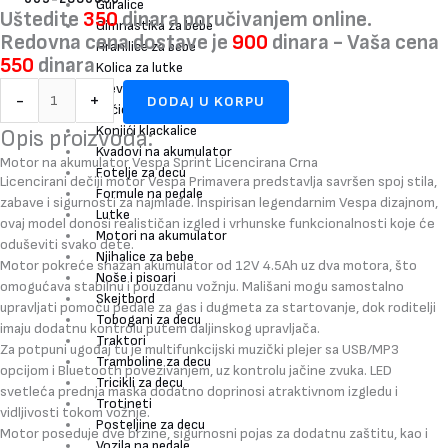
Guralice
Uštedite
350
dinara poručivanjem online.
Gimnastika za bebe
Redovna cena dostave je
900
dinara - Vaša cena
Hranilice za bebe
550
dinara
Kolica za lutke
Kreveti za decu
-
+
DODAJ U KORPU
Kućice i Šatori za decu
Konjići klackalice
Opis proizvoda:
Kvadovi na akumulator
Motor na akumulator Vespa Sprint Licencirana Crna
Fotelje za decu
Licencirani dečiji motor Vespa Primavera predstavlja savršen spoj stila,
Formule na pedale
zabave i sigurnosti za najmlađe. Inspirisan legendarnim Vespa dizajnom,
Lutke
ovaj model donosi realističan izgled i vrhunske funkcionalnosti koje će
Motori na akumulator
oduševiti svako dete.
Njihalice za bebe
Motor pokreće snažan akumulator od 12V 4.5Ah uz dva motora, što
Noše i pisoari
omogućava stabilnu i pouzdanu vožnju. Mališani mogu samostalno
Skejtbord
upravljati pomoću pedale za gas i dugmeta za startovanje, dok roditelji
Tobogani za decu
imaju dodatnu kontrolu putem daljinskog upravljača.
Traktori
Za potpuni ugođaj tu je multifunkcijski muzički plejer sa USB/MP3
Tramboline za decu
opcijom i Bluetooth povezivanjem, uz kontrolu jačine zvuka. LED
Tricikli za decu
svetleća prednja maska dodatno doprinosi atraktivnom izgledu i
Trotineti
vidljivosti tokom vožnje.
Posteljine za decu
Motor poseduje dve brzine, sigurnosni pojas za dodatnu zaštitu, kao i
Vozila na pedale