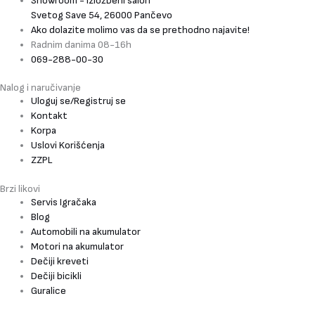
Showroom - izložbeni salon
Svetog Save 54, 26000 Pančevo
Ako dolazite molimo vas da se prethodno najavite!
Radnim danima 08-16h
069-288-00-30
Nalog i naručivanje
Uloguj se/Registruj se
Kontakt
Korpa
Uslovi Korišćenja
ZZPL
Brzi likovi
Servis Igračaka
Blog
Automobili na akumulator
Motori na akumulator
Dečiji kreveti
Dečiji bicikli
Guralice