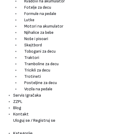
Kvadovi na akumulator
Fotelje za decu
Formule na pedale
Lutke
Motori na akumulator
Njihalice za bebe
Noše i pisoari
Skejtbord
Tobogani za decu
Traktori
Tramboline za decu
Tricikli za decu
Trotineti
Posteljine za decu
Vozila na pedale
Servis Igračaka
ZZPL
Blog
Kontakt
Uloguj se / Registruj se
Kategorije