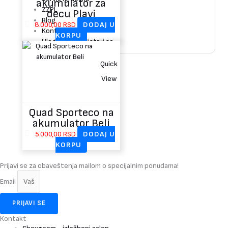
akumulator za
ZZPL
decu Plavi
Blog
8.000,00
RSD
DODAJ U
Kontakt
KORPU
Uloguj se / Registruj se
Quick
View
Quad Sporteco na
akumulator Beli
5.000,00
RSD
DODAJ U
KORPU
Prijavi se za obaveštenja mailom o specijalnim ponudama!
Email
PRIJAVI SE
Kontakt