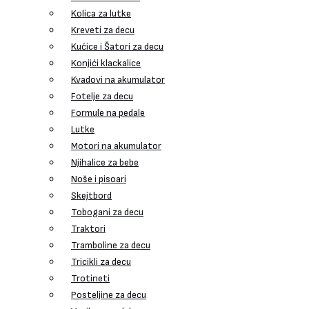
Kolica za lutke
Kreveti za decu
Kućice i Šatori za decu
Konjići klackalice
Kvadovi na akumulator
Fotelje za decu
Formule na pedale
Lutke
Motori na akumulator
Njihalice za bebe
Noše i pisoari
Skejtbord
Tobogani za decu
Traktori
Tramboline za decu
Tricikli za decu
Trotineti
Posteljine za decu