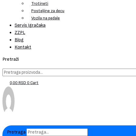
Trotineti
Posteljine za decu
Vozila na pedale
Servis Igračaka
ZZPL
Blog
Kontakt
Pretraži
0,00
RSD
0
Cart
Pretraga