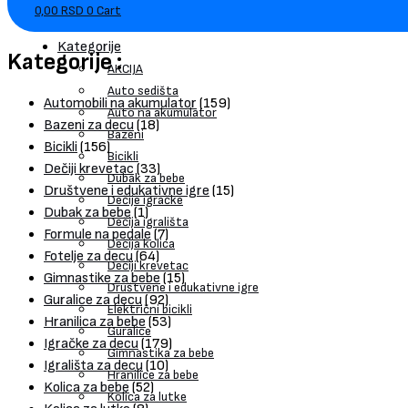
0,00
RSD
0
Cart
Kategorije
Kategorije :
AKCIJA
Auto sedišta
Automobili na akumulator
(159)
Auto na akumulator
Bazeni za decu
(18)
Bazeni
Bicikli
(156)
Bicikli
Dečiji krevetac
(33)
Dubak za bebe
Društvene i edukativne igre
(15)
Dečije igračke
Dubak za bebe
(1)
Dečija igrališta
Formule na pedale
(7)
Dečija kolica
Fotelje za decu
(64)
Dečiji krevetac
Gimnastike za bebe
(15)
Društvene i edukativne igre
Guralice za decu
(92)
Električni bicikli
Hranilica za bebe
(53)
Guralice
Igračke za decu
(179)
Gimnastika za bebe
Igrališta za decu
(10)
Hranilice za bebe
Kolica za bebe
(52)
Kolica za lutke