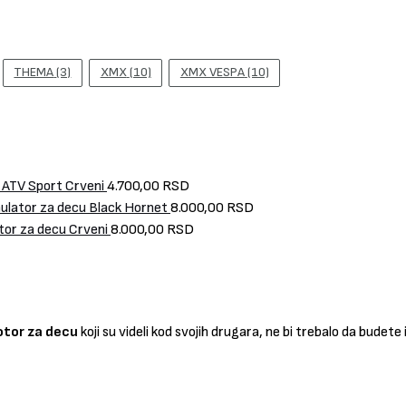
THEMA
(3)
XMX
(10)
XMX VESPA
(10)
 ATV Sport Crveni
4.700,00
RSD
ulator za decu Black Hornet
8.000,00
RSD
tor za decu Crveni
8.000,00
RSD
tor za decu
koji su videli kod svojih drugara, ne bi trebalo da budete