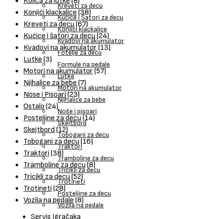
Kolica za lutke
(8)
Kreveti za decu
Konjići klackalice
(38)
Kućice i Šatori za decu
Kreveti za decu
(67)
Konjići klackalice
Kućice i šatori za decu
(24)
Kvadovi na akumulator
Kvadovi na akumulator
(13)
Fotelje za decu
Lutke
(3)
Formule na pedale
Motori na akumulator
(57)
Lutke
Njihalice za bebe
(7)
Motori na akumulator
Nose i Pisoari
(23)
Njihalice za bebe
Ostalo
(24)
Noše i pisoari
Posteljine za decu
(14)
Skejtbord
Skejtbord
(12)
Tobogani za decu
Tobogani za decu
(16)
Traktori
Traktori
(38)
Tramboline za decu
Tramboline za decu
(8)
Tricikli za decu
Tricikli za decu
(52)
Trotineti
Trotineti
(28)
Posteljine za decu
Vozila na pedale
(8)
Vozila na pedale
Servis Igračaka