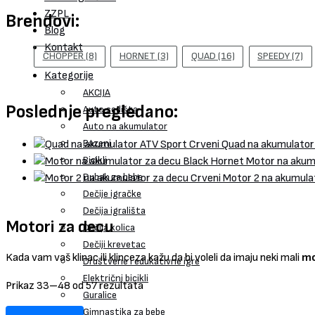
ZZPL
Brendovi:
Blog
Kontakt
CHOPPER
(8)
HORNET
(3)
QUAD
(16)
SPEEDY
(7)
Kategorije
AKCIJA
Poslednje pregledano:
Auto sedišta
Auto na akumulator
Bazeni
Quad na akumulator
Bicikli
Motor na akum
Dubak za bebe
Motor 2 na akumula
Dečije igračke
Dečija igrališta
Motori za decu
Dečija kolica
Dečiji krevetac
Kada vam vaš klinac ili klinceza kažu da bi voleli da imaju neki mali
mo
Društvene i edukativne igre
Električni bicikli
Prikaz 33–48 od 57 rezultata
Guralice
Gimnastika za bebe