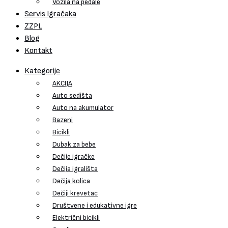
Vozila na pedale
Servis Igračaka
ZZPL
Blog
Kontakt
Kategorije
AKCIJA
Auto sedišta
Auto na akumulator
Bazeni
Bicikli
Dubak za bebe
Dečije igračke
Dečija igrališta
Dečija kolica
Dečiji krevetac
Društvene i edukativne igre
Električni bicikli