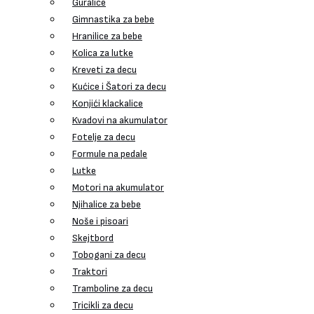
Guralice
Gimnastika za bebe
Hranilice za bebe
Kolica za lutke
Kreveti za decu
Kućice i Šatori za decu
Konjići klackalice
Kvadovi na akumulator
Fotelje za decu
Formule na pedale
Lutke
Motori na akumulator
Njihalice za bebe
Noše i pisoari
Skejtbord
Tobogani za decu
Traktori
Tramboline za decu
Tricikli za decu