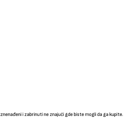
 iznenađeni i zabrinuti ne znajući gde biste mogli da ga kupite.