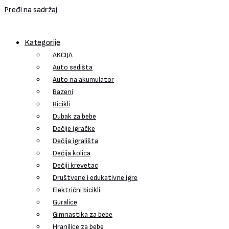
Pređi na sadržaj
Kategorije
AKCIJA
Auto sedišta
Auto na akumulator
Bazeni
Bicikli
Dubak za bebe
Dečije igračke
Dečija igrališta
Dečija kolica
Dečiji krevetac
Društvene i edukativne igre
Električni bicikli
Guralice
Gimnastika za bebe
Hranilice za bebe