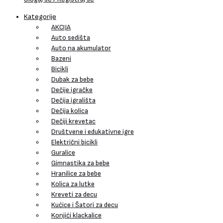
Kategorije
AKCIJA
Auto sedišta
Auto na akumulator
Bazeni
Bicikli
Dubak za bebe
Dečije igračke
Dečija igrališta
Dečija kolica
Dečiji krevetac
Društvene i edukativne igre
Električni bicikli
Guralice
Gimnastika za bebe
Hranilice za bebe
Kolica za lutke
Kreveti za decu
Kućice i Šatori za decu
Konjići klackalice