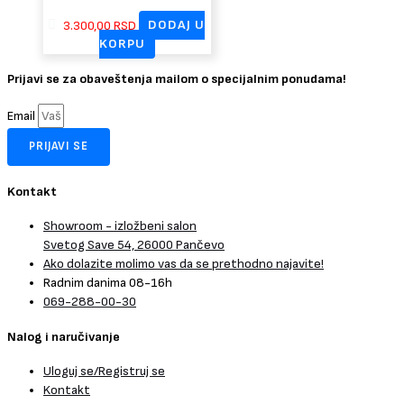
3.300,00
RSD
DODAJ U
KORPU
Prijavi se za obaveštenja mailom o specijalnim ponudama!
Email
PRIJAVI SE
Kontakt
Showroom - izložbeni salon
Svetog Save 54, 26000 Pančevo
Ako dolazite molimo vas da se prethodno najavite!
Radnim danima 08-16h
069-288-00-30
Nalog i naručivanje
Uloguj se/Registruj se
Kontakt