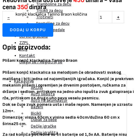
Redovna cena dostave je
430
dinara - Vaša
Tramboline za decu
cena
350
dinara
Tricikli za decu
Plišani konjić klackalica Tamno Braon količina
-
+
Trotineti
Posteljine za decu
DODAJ U KORPU
Vozila na pedale
Servis Igračaka
ZZPL
Opis proizvoda:
Blog
Kontakt
Plišani konjić klackalica Tamno Braon
Uloguj se / Registruj se
Plišani konjić klackalica sa melodijom će obradovati svakog
mališana i biti jedna od najomiljenijih igračaka. Konjić je prekriven
Kategorije
mekanim plišem i opremljen je drvenim postoljem, ručkama za
AKCIJA
držanje i sedlom. pritiskom na jedno uho ispušta zvuk galopiranja i
Auto sedišta
rže, pritiskom na drugo uho peva veselu pesmicu.
Auto na akumulator
Dok se čuje zvuk pomera usta i maše repom. Namenjen je uzrastu
Bazeni
12m+.
Bicikli
Dimenzije: visina 65cm x visina sedla 40cm/dužina 60 cm x
Dubak za bebe
širina25 cm.
Dečije igračke
Dečija igrališta
Za rad konjića potrebne su tri baterije od 1,5v AA. Baterije nisu