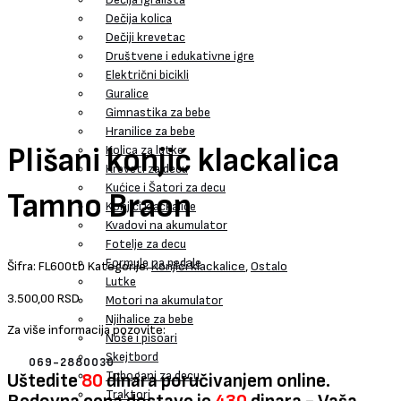
Dečija kolica
Dečiji krevetac
Društvene i edukativne igre
Električni bicikli
Guralice
Gimnastika za bebe
Hranilice za bebe
Plišani konjić klackalica
Kolica za lutke
Kreveti za decu
Kućice i Šatori za decu
Tamno Braon
Konjići klackalice
Kvadovi na akumulator
Fotelje za decu
Formule na pedale
Šifra:
FL600tb
Kategorije:
Konjići klackalice
,
Ostalo
Lutke
3.500,00
RSD
Motori na akumulator
Njihalice za bebe
Za više informacija pozovite:
Noše i pisoari
Skejtbord
069-2880030
Tobogani za decu
Uštedite
80
dinara poručivanjem online.
Traktori