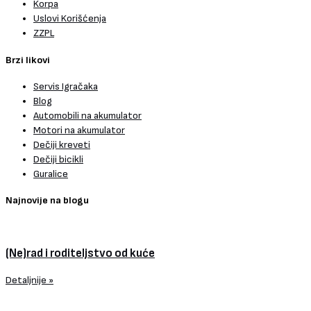
Korpa
Uslovi Korišćenja
ZZPL
Brzi likovi
Servis Igračaka
Blog
Automobili na akumulator
Motori na akumulator
Dečiji kreveti
Dečiji bicikli
Guralice
Najnovije na blogu
(Ne)rad i roditeljstvo od kuće
Detaljnije »