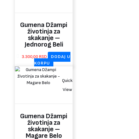
Gumena Džampi
životinja za
skakanje –
Jednorog Beli
3.300,00
RSD
DODAJ U
KORPU
Quick
View
Gumena Džampi
životinja za
skakanje –
Magare Belo