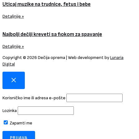
Uticaj muzike na trudnice, fetus i bebe
Detaljnije »
Najbolji dečiji kreveti sa fiokom za spavanje
Detaljnije »
Copyright © 2026 Dečija oprema | Web development by
Lunaria
Digital
Korisničko ime ili adresa e-pošte
Lozinka
Zapamti me