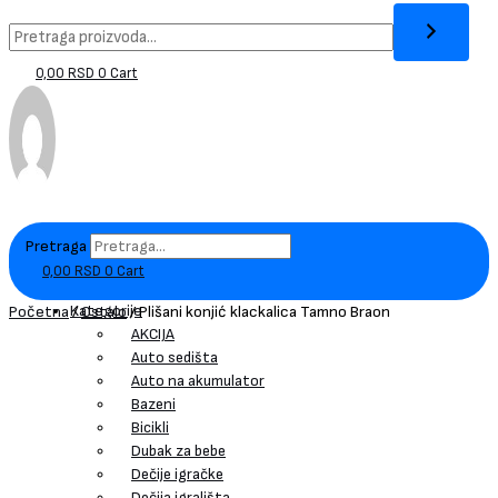
0,00
RSD
0
Cart
Pretraga
0,00
RSD
0
Cart
Kategorije
Početna
/
Ostalo
/ Plišani konjić klackalica Tamno Braon
AKCIJA
Auto sedišta
Auto na akumulator
Bazeni
Bicikli
Dubak za bebe
Dečije igračke
Dečija igrališta