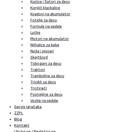
Kućice i Šatori za decu
Konjići klackalice
Kvadovi na akumulator
Fotelje za decu
Formule na pedale
Lutke
Motori na akumulator
Njihalice za bebe
Noše i pisoari
Skejtbord
Tobogani za decu
Traktori
Tramboline za decu
Tricikli za decu
Trotineti
Posteljine za decu
Vozila na pedale
Servis Igračaka
ZZPL
Blog
Kontakt
Uloguj se / Registruj se