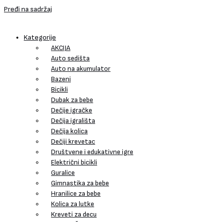
Pređi na sadržaj
Kategorije
AKCIJA
Auto sedišta
Auto na akumulator
Bazeni
Bicikli
Dubak za bebe
Dečije igračke
Dečija igrališta
Dečija kolica
Dečiji krevetac
Društvene i edukativne igre
Električni bicikli
Guralice
Gimnastika za bebe
Hranilice za bebe
Kolica za lutke
Kreveti za decu