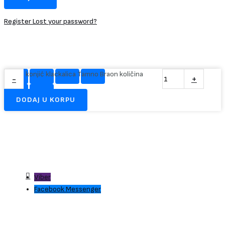
Register
Lost your password?
Plišani konjić klackalica Tamno Braon količina
-
+
DODAJ U KORPU
Viber
Facebook Messenger