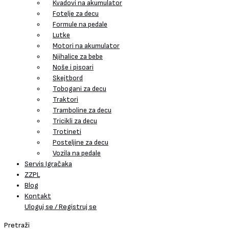
Kvadovi na akumulator
Fotelje za decu
Formule na pedale
Lutke
Motori na akumulator
Njihalice za bebe
Noše i pisoari
Skejtbord
Tobogani za decu
Traktori
Tramboline za decu
Tricikli za decu
Trotineti
Posteljine za decu
Vozila na pedale
Servis Igračaka
ZZPL
Blog
Kontakt
Uloguj se / Registruj se
Pretraži