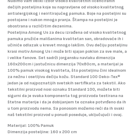
Nudimo Vam veliki izbor visoko kvalitetnih licenciranih
dečijih posteljina koje su napravljene od visoko kvalitetnog
antialergijskog i neiritirajućeg pamuka. Boje na posteljini su
postojane i nakon mnogo pranja. Štampa na posteljini je
obostrana u različitim dezenima.
Posteljina Among Us za decu izrađena od visoko kvalitetnog
pamuka pružiće mališanima kvalitetan san, obradovaće ih i
učiniće odlazak u krevet mnogo lakšim. Ovu dečiju posteljinu
krasi motiv Among Us i može biti sjajan poklon za sve male, a
i velike fanove. Set sadrži jorgansku navlaku dimenzija
160x200cm i jastučnicu dimenzija 70x80cm, a materijal je
100% pamuk visokog kvaliteta, što posteljinu čini idealnom
za nežnu i osetljivu dečiju kožu. Standard 100 Oeko-Tex®
jedan je od najpoznatijih svetskih sertifikata za tekstil. Ako
tekstilni proizvod nosi oznaku Standard 100, možete biti
sigurni da je svaka komponenta tog proizvoda testirana na
štetne materije i da je dobijanjem te oznake potvrđeno da ih
u tom proizvodu nema. Sa ponosom možemo reći da ih svaki
naš tekstilni proizvod u ponudi poseduje, uključujući i ovaj.
Materijal: 100% Pamuk
Dimenzija posteljine: 160 x 200 cm