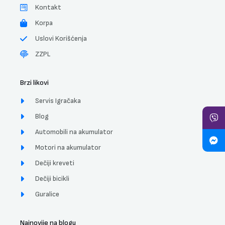
Kontakt
Korpa
Uslovi Korišćenja
ZZPL
Brzi likovi
Servis Igračaka
Blog
Automobili na akumulator
Motori na akumulator
Dečiji kreveti
Dečiji bicikli
Guralice
Najnovije na blogu