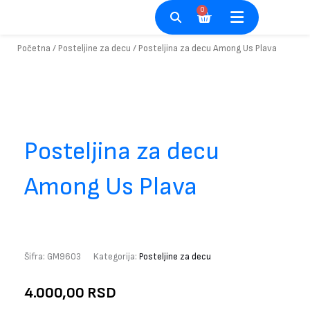
Pređi
0
Cart
na
sadržaj
Početna
/
Posteljine za decu
/ Posteljina za decu Among Us Plava
Posteljina za decu
Among Us Plava
Šifra:
GM9603
Kategorija:
Posteljine za decu
4.000,00
RSD