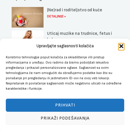
(Ne)rad i roditeljstvo od kuće
DETALJNIJE »
Uticaj muzike na trudnice, fetus i
bebe
Upravljajte saglasnosti kolačića
DETALJNIJE »
Najbolji dečiji kreveti sa fiokom za
Koristimo tehnologije poput kolačića za skladištenje i/ili pristup
informacijama o uređaju. Ovo radimo da bismo poboljšali iskustvo
spavanje
pregledanja i prikazali personalizovane oglase. Saglasnost sa ovim
DETALJNIJE »
tehnologijama će nam omogućiti da obrađujemo podatke kao što su
ponašanje pri pregledanju ili jedinstveni ID-ovi na ovoj veb lokaciji.
Nepristanak ili povlačenje saglasnosti može negativno uticati na određene
karakteristike i funkcije.
Copyright © 2026 Dečija oprema | Web development by
Lunaria
Digital
PRIHVATI
PRIKAŽI PODEŠAVANJA
Posteljina
-
+
DODAJ U KORPU
za