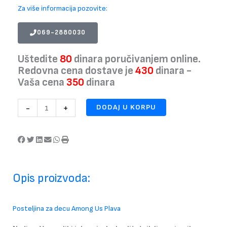
Za više informacija pozovite:
069-2880030
Uštedite
80
dinara poručivanjem online.
Redovna cena dostave je
430
dinara -
Vaša cena
350
dinara
Posteljina
-
+
DODAJ U KORPU
za
decu
Among
Us
Plava
količina
Opis proizvoda:
Posteljina za decu Among Us Plava