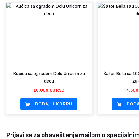
Kućica sa ogradom Dolu Unicorn za
Šator Bella sa 10
decu
za
16.000,00
RSD
4.500
DODAJ U KORPU
DODA
Prijavi se za obaveštenja mailom o specijaln