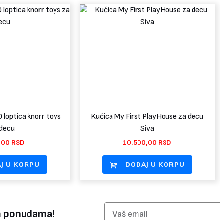
0 loptica knorr toys
Kućica My First PlayHouse za decu
 decu
Siva
,00
RSD
10.500,00
RSD
J U KORPU
DODAJ U KORPU
Email
im ponudama!