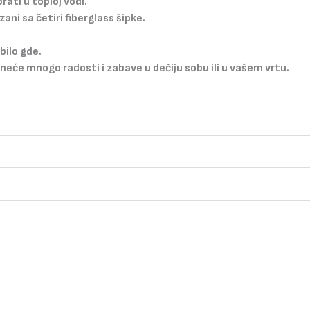
rati u toploj vodi.
zani sa četiri fiberglass šipke.
bilo gde.
neće mnogo radosti i zabave u dečiju sobu ili u vašem vrtu.