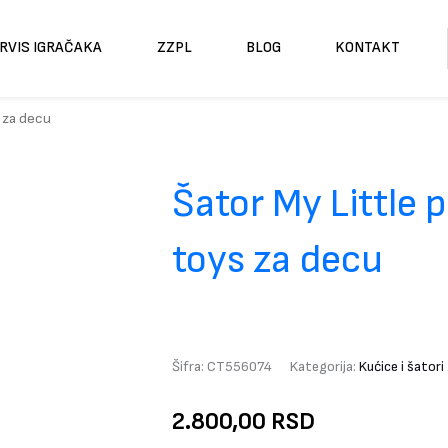
RVIS IGRAČAKA
ZZPL
BLOG
KONTAKT
s za decu
Šator My Little 
toys za decu
Šifra:
CT556074
Kategorija:
Kućice i šatori
2.800,00
RSD