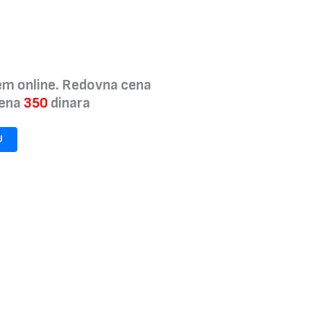
em online. Redovna cena
cena
350
dinara
U