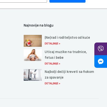
Najnovije na blogu
(Ne)rad i roditeljstvo od kuće
DETALJNIJE »
Uticaj muzike na trudnice,
fetus i bebe
DETALJNIJE »
Najbolji dečiji kreveti sa fiokom
za spavanje
DETALJNIJE »