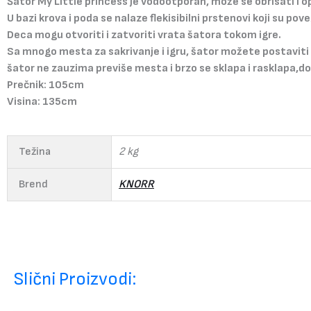
Šator My Little princess je vodootporan, može se obrisati i op
U bazi krova i poda se nalaze flekisibilni prstenovi koji su pove
Deca mogu otvoriti i zatvoriti vrata šatora tokom igre.
Sa mnogo mesta za sakrivanje i igru, šator možete postaviti 
šator ne zauzima previše mesta i brzo se sklapa i rasklapa,do
Prečnik: 105cm
Visina: 135cm
Težina
2 kg
Brend
KNORR
Slični Proizvodi: