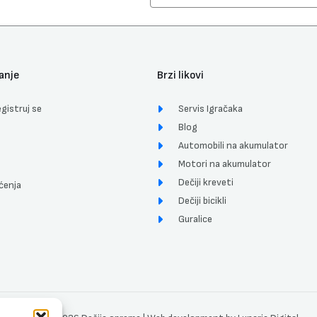
anje
Brzi likovi
gistruj se
Servis Igračaka
Blog
Automobili na akumulator
Motori na akumulator
Dečiji kreveti
ćenja
Dečiji bicikli
Guralice