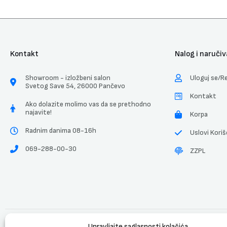
Kontakt
Nalog i naručiv
Showroom - izložbeni salon
Uloguj se/Re
Svetog Save 54, 26000 Pančevo
Kontakt
Ako dolazite molimo vas da se prethodno
najavite!
Korpa
Radnim danima 08-16h
Uslovi Koriš
069-288-00-30
ZZPL
Upravljajte saglasnosti kolačića