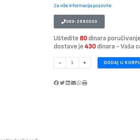
Za više informacija pozovite:
069-2880030
Uštedite
80
dinara poručivanj
dostave je
430
dinara - Vaša 
Šator
-
+
DODAJ U KORP
My
Little
princess
knorr
toys
za
decu
količina