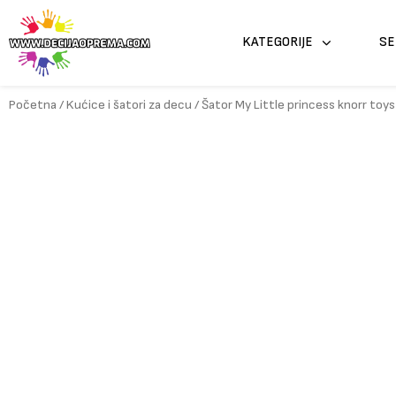
Pređi
na
KATEGORIJE
SE
sadržaj
Početna
/
Kućice i šatori za decu
/ Šator My Little princess knorr toy