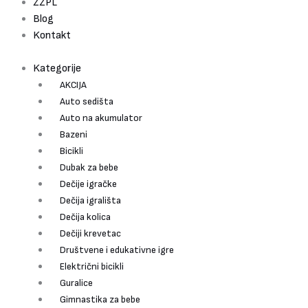
ZZPL
Blog
Kontakt
Kategorije
AKCIJA
Auto sedišta
Auto na akumulator
Bazeni
Bicikli
Dubak za bebe
Dečije igračke
Dečija igrališta
Dečija kolica
Dečiji krevetac
Društvene i edukativne igre
Električni bicikli
Guralice
Gimnastika za bebe