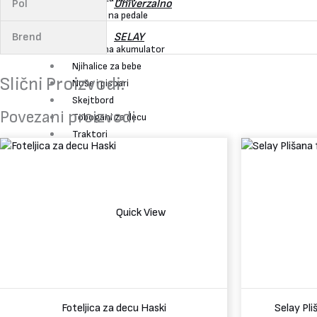
Pol
Univerzalno
Formule na pedale
Lutke
Brend
SELAY
Motori na akumulator
Njihalice za bebe
Slični Proizvodi:
Noše i pisoari
Skejtbord
Povezani proizvodi
Tobogani za decu
Traktori
Tramboline za decu
Tricikli za decu
Trotineti
Posteljine za decu
Quick View
Vozila na pedale
Servis Igračaka
ZZPL
Blog
Kontakt
Foteljica za decu Haski
Selay Pli