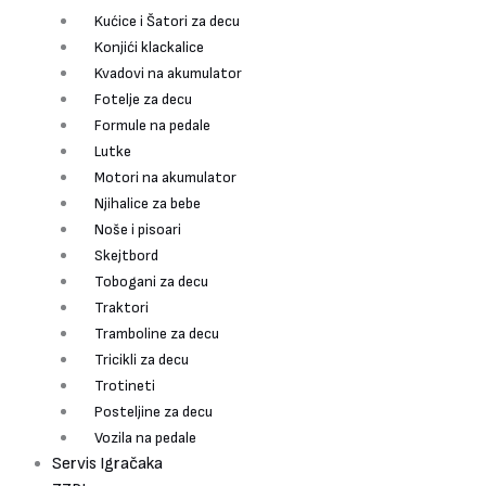
Kućice i Šatori za decu
Konjići klackalice
Kvadovi na akumulator
Fotelje za decu
Formule na pedale
Lutke
Motori na akumulator
Njihalice za bebe
Noše i pisoari
Skejtbord
Tobogani za decu
Traktori
Tramboline za decu
Tricikli za decu
Trotineti
Posteljine za decu
Vozila na pedale
Servis Igračaka