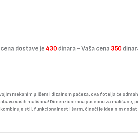
 cena dostave je
430
dinara - Vaša cena
350
dinar
vojim mekanim plišem i dizajnom pačeta, ova fotelja će odmah 
 zabavu vaših mališana! Dimenzionirana posebno za mališane, pr
a kombinuje stil, funkcionalnost i šarm, čineći je idealnim do