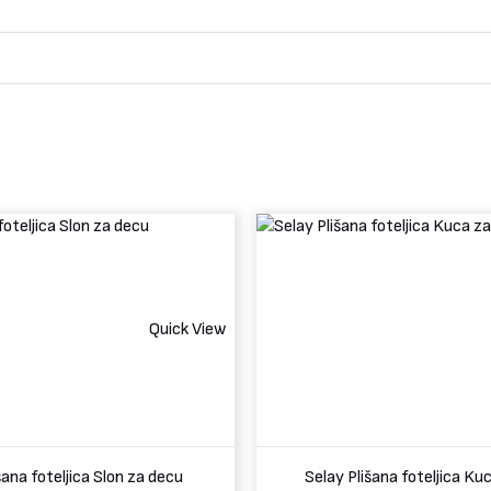
Quick View
šana foteljica Slon za decu
Selay Plišana foteljica Ku