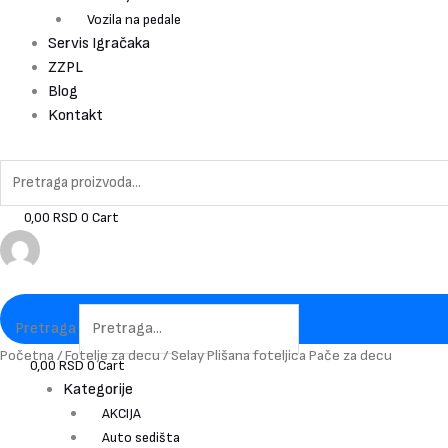
Vozila na pedale
Servis Igračaka
ZZPL
Blog
Kontakt
0,00
RSD
0
Cart
Pretraga
Selay
Početna
/
Fotelje za decu
/ Selay Plišana foteljica Pače za decu
0,00
RSD
0
Cart
Plišana
Kategorije
foteljica
AKCIJA
Pače
Auto sedišta