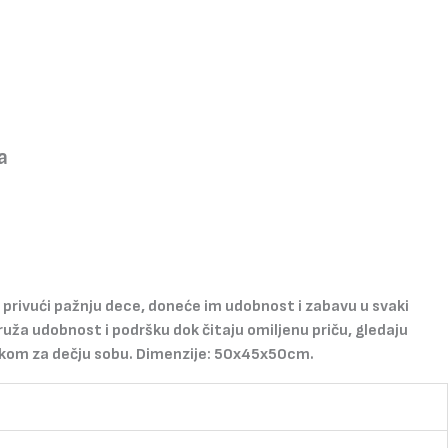
a
privući pažnju dece, doneće im udobnost i zabavu u svaki
uža udobnost i podršku dok čitaju omiljenu priču, gledaju
datkom za dečju sobu. Dimenzije: 50x45x50cm.