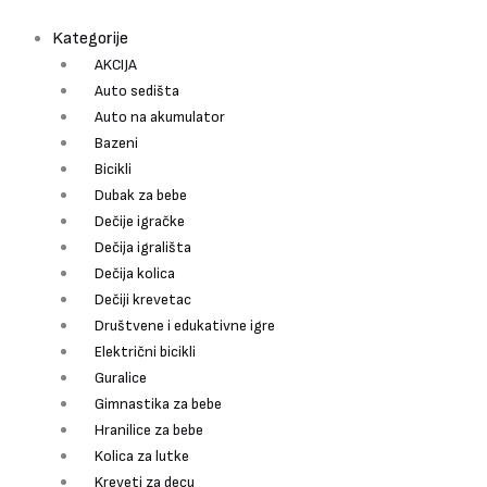
Pređi
Pretraži
na
Kategorije
sadržaj
AKCIJA
Auto sedišta
Auto na akumulator
Bazeni
Bicikli
Dubak za bebe
Dečije igračke
Dečija igrališta
Dečija kolica
Dečiji krevetac
Društvene i edukativne igre
Električni bicikli
Guralice
Gimnastika za bebe
Hranilice za bebe
Kolica za lutke
Kreveti za decu