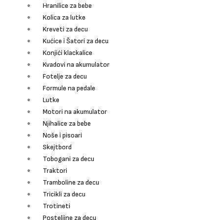
Hranilice za bebe
Kolica za lutke
Kreveti za decu
Kućice i Šatori za decu
Konjići klackalice
Kvadovi na akumulator
Fotelje za decu
Formule na pedale
Lutke
Motori na akumulator
Njihalice za bebe
Noše i pisoari
Skejtbord
Tobogani za decu
Traktori
Tramboline za decu
Tricikli za decu
Trotineti
Posteljine za decu