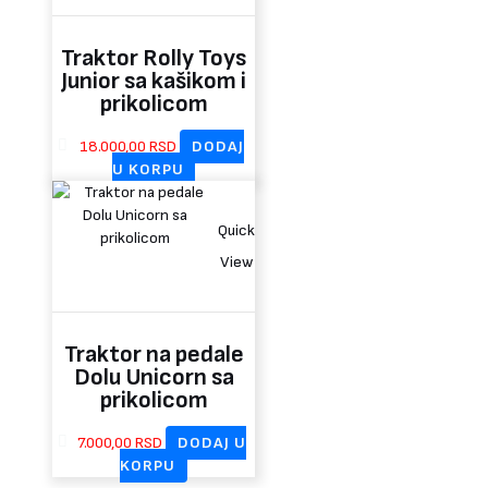
Traktor Rolly Toys
Junior sa kašikom i
prikolicom
18.000,00
RSD
DODAJ
U KORPU
Quick
View
Traktor na pedale
Dolu Unicorn sa
prikolicom
7.000,00
RSD
DODAJ U
KORPU