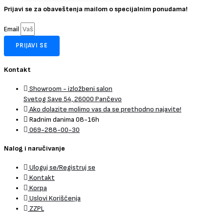
Prijavi se za obaveštenja mailom o specijalnim ponudama!
Email
PRIJAVI SE
Kontakt
Showroom - izložbeni salon
Svetog Save 54, 26000 Pančevo
Ako dolazite molimo vas da se prethodno najavite!
Radnim danima 08-16h
069-288-00-30
Nalog i naručivanje
Uloguj se/Registruj se
Kontakt
Korpa
Uslovi Korišćenja
ZZPL