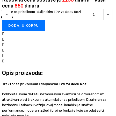
cena
650
dinara
Traktor sa prikolicom i daljinskim 12V za decu Rozi
-
+
količina
DODAJ U KORPU
Opis proizvoda:
Traktor sa prikolicom i daljinskim 12V za decu Rozi
Poklonite svom detetu nezaboravnu avanturu na otvorenom uz
atraktivan plavi traktor na akumulator sa prikolicom. Dizajniran za
bezbednu i zabavnu vožnju, ovaj model kombinuje snažne
performanse, moderan izgled i brojne funkcije koje će oduševiti
najmlađe vozače.