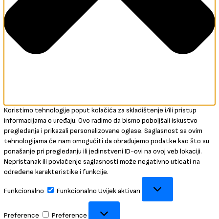
Koristimo tehnologije poput kolačića za skladištenje i/ili pristup
informacijama o uređaju. Ovo radimo da bismo poboljšali iskustvo
pregledanja i prikazali personalizovane oglase. Saglasnost sa ovim
tehnologijama će nam omogućiti da obrađujemo podatke kao što su
ponašanje pri pregledanju ili jedinstveni ID-ovi na ovoj veb lokaciji.
Nepristanak ili povlačenje saglasnosti može negativno uticati na
određene karakteristike i funkcije.
Funkcionalno
Funkcionalno
Uvijek aktivan
Preference
Preference