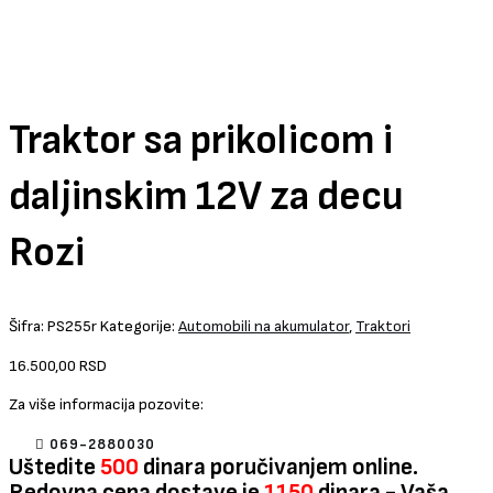
Traktor sa prikolicom i
daljinskim 12V za decu
Rozi
Šifra:
PS255r
Kategorije:
Automobili na akumulator
,
Traktori
16.500,00
RSD
Za više informacija pozovite:
069-2880030
Uštedite
500
dinara poručivanjem online.
Redovna cena dostave je
1150
dinara - Vaša