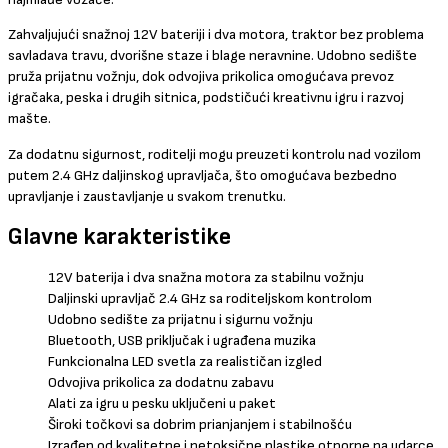
Zahvaljujući snažnoj 12V bateriji i dva motora, traktor bez problema
savladava travu, dvorišne staze i blage neravnine. Udobno sedište
pruža prijatnu vožnju, dok odvojiva prikolica omogućava prevoz
igračaka, peska i drugih sitnica, podstičući kreativnu igru i razvoj
mašte.
Za dodatnu sigurnost, roditelji mogu preuzeti kontrolu nad vozilom
putem 2.4 GHz daljinskog upravljača, što omogućava bezbedno
upravljanje i zaustavljanje u svakom trenutku.
Glavne karakteristike
12V baterija i dva snažna motora za stabilnu vožnju
Daljinski upravljač 2.4 GHz sa roditeljskom kontrolom
Udobno sedište za prijatnu i sigurnu vožnju
Bluetooth, USB priključak i ugrađena muzika
Funkcionalna LED svetla za realističan izgled
Odvojiva prikolica za dodatnu zabavu
Alati za igru u pesku uključeni u paket
Široki točkovi sa dobrim prianjanjem i stabilnošću
Izrađen od kvalitetne i netoksične plastike otporne na udarce