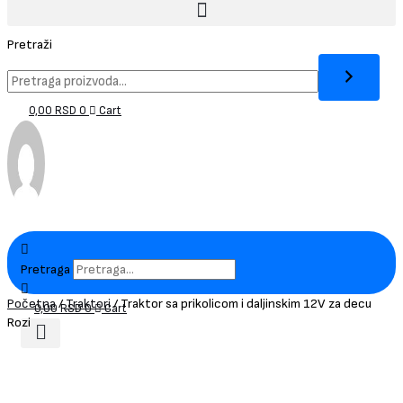
Pretraži
0,00
RSD
0
Cart
Pretraga
Početna
/
Traktori
/ Traktor sa prikolicom i daljinskim 12V za decu
0,00
RSD
0
Cart
Rozi