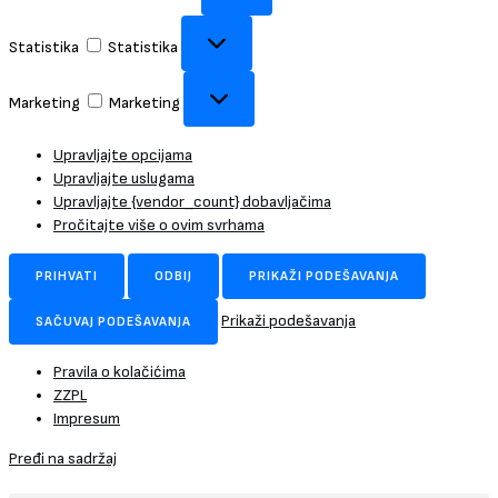
Statistika
Statistika
Marketing
Marketing
Upravljajte opcijama
Upravljajte uslugama
Upravljajte {vendor_count} dobavljačima
Pročitajte više o ovim svrhama
PRIHVATI
ODBIJ
PRIKAŽI PODEŠAVANJA
Prikaži podešavanja
SAČUVAJ PODEŠAVANJA
Pravila o kolačićima
ZZPL
Impresum
Pređi na sadržaj