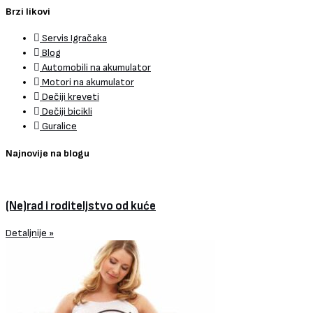
Brzi likovi
Servis Igračaka
Blog
Automobili na akumulator
Motori na akumulator
Dečiji kreveti
Dečiji bicikli
Guralice
Najnovije na blogu
(Ne)rad i roditeljstvo od kuće
Detaljnije »