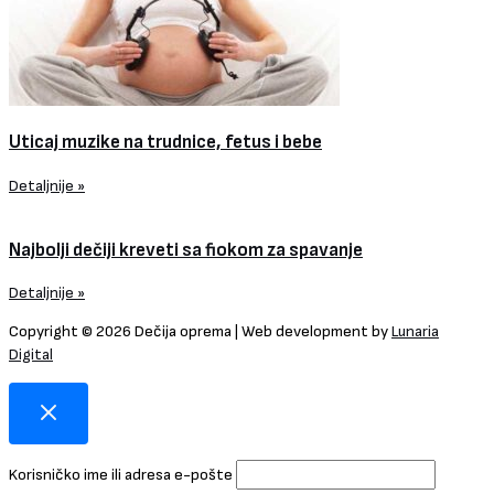
Uticaj muzike na trudnice, fetus i bebe
Detaljnije »
Najbolji dečiji kreveti sa fiokom za spavanje
Detaljnije »
Copyright © 2026 Dečija oprema | Web development by
Lunaria
Digital
Korisničko ime ili adresa e-pošte