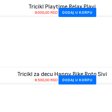
Tricikl Playtime Relax Plavi
9.000,00
RSD
DODAJ U KORPU
Tricikl za decu Happy Bike Roto Sivi
8.500,00
RSD
DODAJ U KORPU