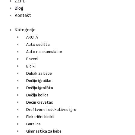
ZZPL
Blog
Kontakt
Kategorije
AKCIJA
Auto sedišta
Auto na akumulator
Bazeni
Bicikli
Dubak za bebe
Dečije igračke
Dečija igrališta
Dečija kolica
Dečiji krevetac
Društvene i edukativne igre
Električni bicikli
Guralice
Gimnastika za bebe