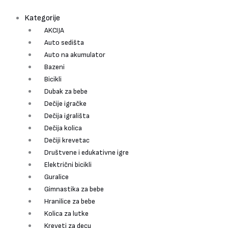
Pređi
Pretraži
Tricikl
na
Playtime
Kategorije
sadržaj
Roto
AKCIJA
Blue
Auto sedišta
za
Auto na akumulator
decu
Bazeni
količina
Bicikli
Dubak za bebe
Dečije igračke
Dečija igrališta
Dečija kolica
Dečiji krevetac
Društvene i edukativne igre
Električni bicikli
Guralice
Gimnastika za bebe
Hranilice za bebe
Kolica za lutke
Kreveti za decu