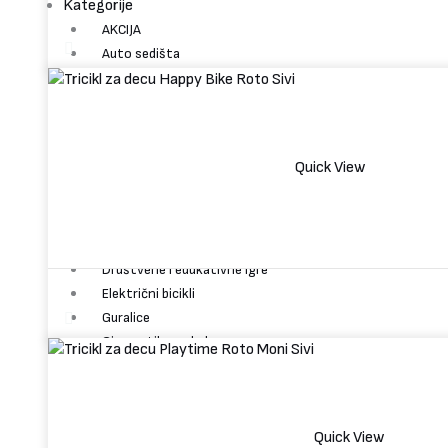
Kategorije
AKCIJA
Auto sedišta
Auto na akumulator
Bazeni
Bicikli
Dubak za bebe
Quick View
Dečije igračke
Dečija igrališta
Dečija kolica
Dečiji krevetac
Društvene i edukativne igre
Električni bicikli
Guralice
Gimnastika za bebe
Hranilice za bebe
Kolica za lutke
Kreveti za decu
Quick View
Kućice i Šatori za decu