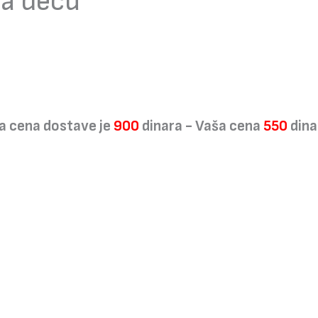
za decu
a cena dostave je
900
dinara - Vaša cena
550
dina