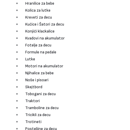
Hranilice za bebe
Kolica za lutke
Kreveti za decu
Kućice i Šatori za decu
Konjići klackalice
Kvadovi na akumulator
Fotelje za decu
Formule na pedale
Lutke
Motori na akumulator
Njihalice za bebe
Noše i pisoari
Skejtbord
Tobogani za decu
Traktori
Tramboline za decu
Tricikli za decu
Trotineti
Posteljine za decu