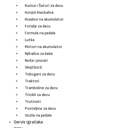
Kućice i Šatori za decu
Konjići klackalice
Kvadovi na akumulator
Fotelje za decu
Formule na pedale
Lutke
Motori na akumulator
Njihalice za bebe
Noše i pisoari
Skejtbord
Tobogani za decu
Traktori
Tramboline za decu
Tricikli za decu
Trotineti
Posteljine za decu
Vozila na pedale
Servis Igračaka