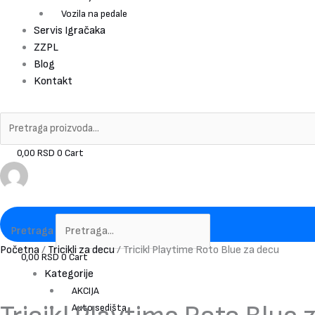
Vozila na pedale
Servis Igračaka
ZZPL
Blog
Kontakt
0,00
RSD
0
Cart
Pretraga
Početna
/
Tricikli za decu
/ Tricikl Playtime Roto Blue za decu
0,00
RSD
0
Cart
Kategorije
AKCIJA
Auto sedišta