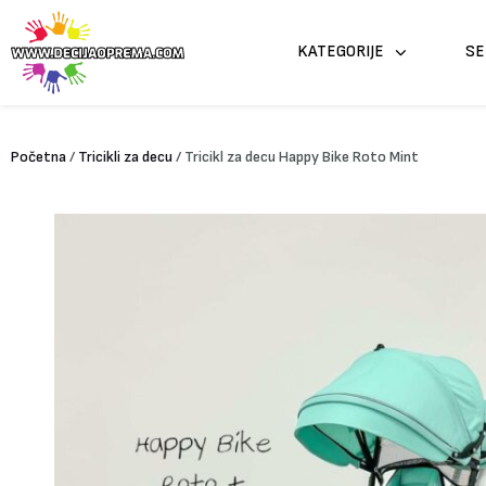
Pređi
na
KATEGORIJE
SE
sadržaj
Početna
/
Tricikli za decu
/ Tricikl za decu Happy Bike Roto Mint