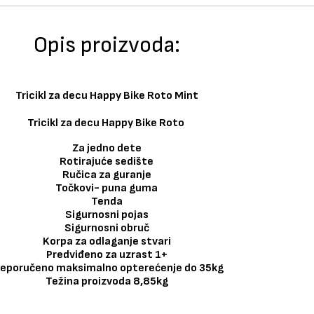
Opis proizvoda:
Tricikl za decu Happy Bike Roto Mint
Tricikl za decu Happy Bike Roto
Za jedno dete
Rotirajuće sedište
Ručica za guranje
Točkovi- puna guma
Tenda
Sigurnosni pojas
Sigurnosni obruč
Korpa za odlaganje stvari
Predviđeno za uzrast 1+
reporučeno maksimalno opterećenje do 35kg
Težina proizvoda 8,85kg