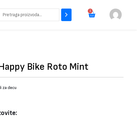
Pretraži
1
Cart
 Happy Bike Roto Mint
li za decu
zovite: