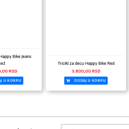
 Happy Bike Jeans
Bež
Tricikl za decu Happy Bike Red
0,00
RSD
3.800,00
RSD
J U KORPU
DODAJ U KORPU
Email