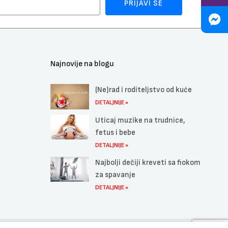
PRIJAVI SE
Najnovije na blogu
(Ne)rad i roditeljstvo od kuće
DETALJNIJE »
Uticaj muzike na trudnice,
fetus i bebe
DETALJNIJE »
Najbolji dečiji kreveti sa fiokom
za spavanje
DETALJNIJE »
Tricikl