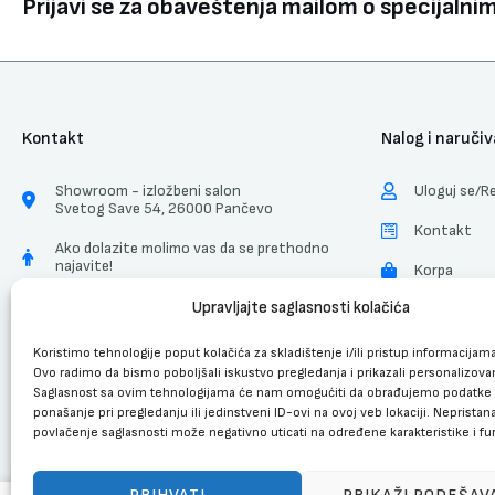
Prijavi se za obaveštenja mailom o specijaln
Kontakt
Nalog i naručiv
Showroom - izložbeni salon
Uloguj se/Re
Svetog Save 54, 26000 Pančevo
Kontakt
Ako dolazite molimo vas da se prethodno
najavite!
Korpa
Radnim danima 08-16h
Upravljajte saglasnosti kolačića
Uslovi Koriš
069-288-00-30
ZZPL
Koristimo tehnologije poput kolačića za skladištenje i/ili pristup informacijam
Ovo radimo da bismo poboljšali iskustvo pregledanja i prikazali personalizova
Saglasnost sa ovim tehnologijama će nam omogućiti da obrađujemo podatke 
ponašanje pri pregledanju ili jedinstveni ID-ovi na ovoj veb lokaciji. Nepristanak
povlačenje saglasnosti može negativno uticati na određene karakteristike i fun