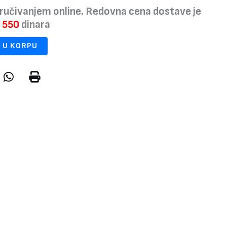
ručivanjem online. Redovna cena dostave je
a
550
dinara
 U KORPU