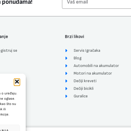
im ponudama!
anje
Brzi likovi
gistruj se
Servis Igračaka
Blog
Automobili na akumulator
Motori na akumulator
Dečiji kreveti
ćenja
Dečiji bicikli
a o uređaju.
Guralice
ne oglase.
kao što su
 ili
kcije.