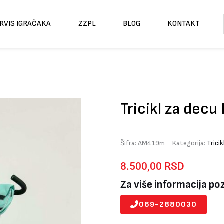
RVIS IGRAČAKA
ZZPL
BLOG
KONTAKT
Tricikl za decu
Šifra:
AM419m
Kategorija:
Tricik
8.500,00
RSD
Za više informacija po
069-2880030