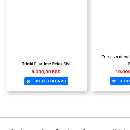
Tricikl za decu
Tricikl Playtime Relax Sivi
9.000,00
RSD
10.00
DODAJ U KORPU
DODA