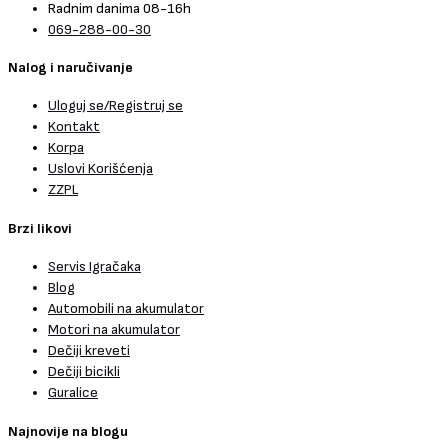
Radnim danima 08-16h
069-288-00-30
Nalog i naručivanje
Uloguj se/Registruj se
Kontakt
Korpa
Uslovi Korišćenja
ZZPL
Brzi likovi
Servis Igračaka
Blog
Automobili na akumulator
Motori na akumulator
Dečiji kreveti
Dečiji bicikli
Guralice
Najnovije na blogu