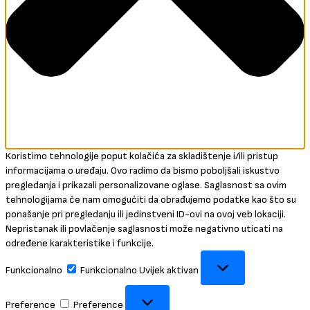
Koristimo tehnologije poput kolačića za skladištenje i/ili pristup
informacijama o uređaju. Ovo radimo da bismo poboljšali iskustvo
pregledanja i prikazali personalizovane oglase. Saglasnost sa ovim
tehnologijama će nam omogućiti da obrađujemo podatke kao što su
ponašanje pri pregledanju ili jedinstveni ID-ovi na ovoj veb lokaciji.
Nepristanak ili povlačenje saglasnosti može negativno uticati na
određene karakteristike i funkcije.
Funkcionalno
Funkcionalno
Uvijek aktivan
Preference
Preference