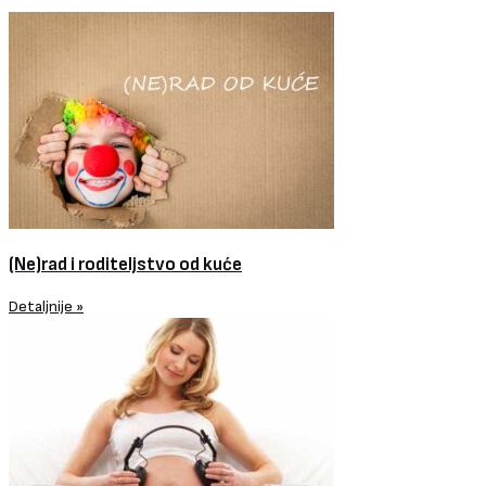
(Ne)rad i roditeljstvo od kuće
Detaljnije »