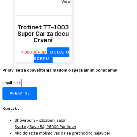
View
Trotinet TT-1003
Super Car za decu
Crveni
4.000,00
RSD
DODAJ U
KORPU
Prijavi se za obaveštenja mailom o specijalnim ponudama!
Email
PRIJAVI SE
Kontakt
Showroom - izložbeni salon
Svetog Save 54, 26000 Pančevo
Ako dolazite molimo vas da se prethodno najavite!