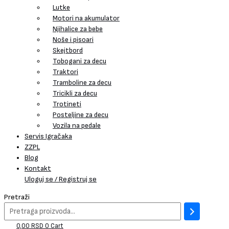
Lutke
Motori na akumulator
Njihalice za bebe
Noše i pisoari
Skejtbord
Tobogani za decu
Traktori
Tramboline za decu
Tricikli za decu
Trotineti
Posteljine za decu
Vozila na pedale
Servis Igračaka
ZZPL
Blog
Kontakt
Uloguj se / Registruj se
Pretraži
0,00
RSD
0
Cart