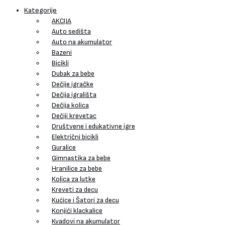
Kategorije
AKCIJA
Auto sedišta
Auto na akumulator
Bazeni
Bicikli
Dubak za bebe
Dečije igračke
Dečija igrališta
Dečija kolica
Dečiji krevetac
Društvene i edukativne igre
Električni bicikli
Guralice
Gimnastika za bebe
Hranilice za bebe
Kolica za lutke
Kreveti za decu
Kućice i Šatori za decu
Konjići klackalice
Kvadovi na akumulator