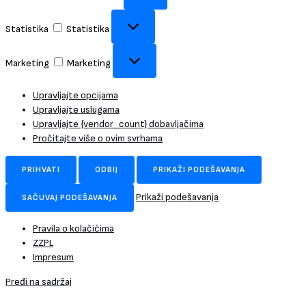
Statistika
Statistika
Marketing
Marketing
Upravljajte opcijama
Upravljajte uslugama
Upravljajte {vendor_count} dobavljačima
Pročitajte više o ovim svrhama
PRIHVATI
ODBIJ
PRIKAŽI PODEŠAVANJA
Prikaži podešavanja
SAČUVAJ PODEŠAVANJA
Pravila o kolačićima
ZZPL
Impresum
Pređi na sadržaj