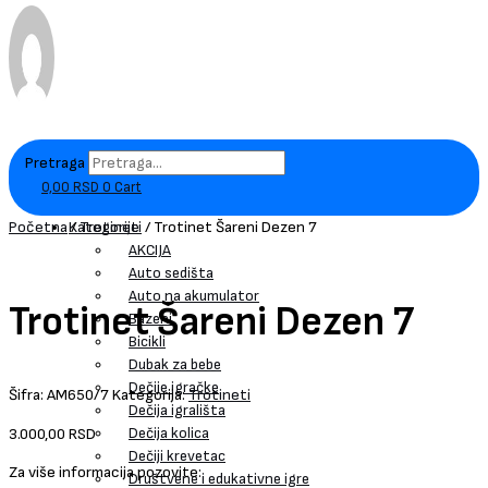
Pretraga
0,00
RSD
0
Cart
Kategorije
Početna
/
Trotineti
/ Trotinet Šareni Dezen 7
AKCIJA
Auto sedišta
Auto na akumulator
Trotinet Šareni Dezen 7
Bazeni
Bicikli
Dubak za bebe
Dečije igračke
Šifra:
AM650/7
Kategorija:
Trotineti
Dečija igrališta
Dečija kolica
3.000,00
RSD
Dečiji krevetac
Za više informacija pozovite:
Društvene i edukativne igre