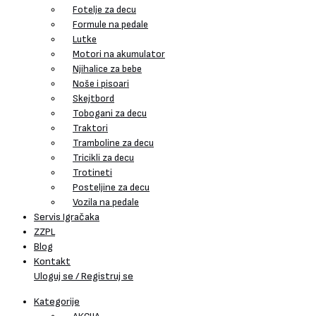
Fotelje za decu
Formule na pedale
Lutke
Motori na akumulator
Njihalice za bebe
Noše i pisoari
Skejtbord
Tobogani za decu
Traktori
Tramboline za decu
Tricikli za decu
Trotineti
Posteljine za decu
Vozila na pedale
Servis Igračaka
ZZPL
Blog
Kontakt
Uloguj se / Registruj se
Kategorije