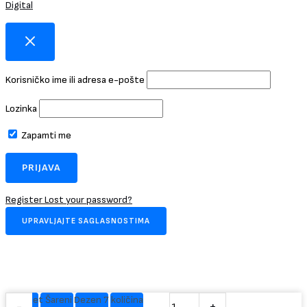
Digital
Korisničko ime ili adresa e-pošte
Lozinka
Zapamti me
Register
Lost your password?
UPRAVLJAJTE SAGLASNOSTIMA
Trotinet Šareni Dezen 7 količina
-
+