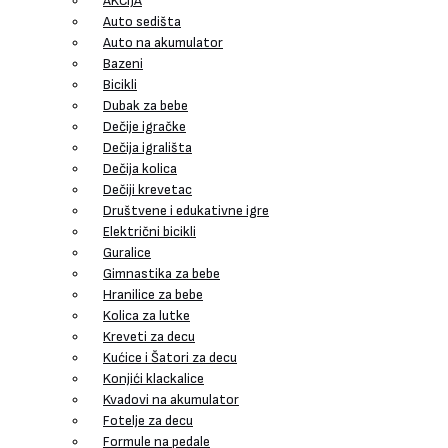
AKCIJA
Auto sedišta
Auto na akumulator
Bazeni
Bicikli
Dubak za bebe
Dečije igračke
Dečija igrališta
Dečija kolica
Dečiji krevetac
Društvene i edukativne igre
Električni bicikli
Guralice
Gimnastika za bebe
Hranilice za bebe
Kolica za lutke
Kreveti za decu
Kućice i Šatori za decu
Konjići klackalice
Kvadovi na akumulator
Fotelje za decu
Formule na pedale