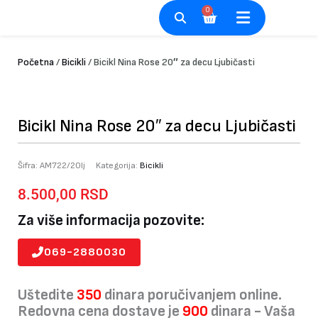
Pređi
0
Cart
na
sadržaj
Početna
/
Bicikli
/ Bicikl Nina Rose 20″ za decu Ljubičasti
Bicikl Nina Rose 20″ za decu Ljubičasti
Šifra:
AM722/20lj
Kategorija:
Bicikli
8.500,00
RSD
Za više informacija pozovite:
069-2880030
Uštedite
350
dinara poručivanjem online.
Redovna cena dostave je
900
dinara - Vaša