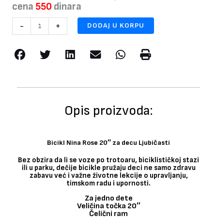
cena
550
dinara
Bicikl
-
+
DODAJ U KORPU
Nina
Rose
20"
za
decu
Ljubičasti
količina
Opis proizvoda:
Bicikl Nina Rose 20″ za decu Ljubičasti
Bez obzira da li se voze po trotoaru, biciklističkoj stazi
ili u parku, dečije bicikle pružaju deci ne samo zdravu
zabavu već i važne životne lekcije o upravljanju,
timskom radu i upornosti.
Za jedno dete
Veličina točka 20″
Čelični ram