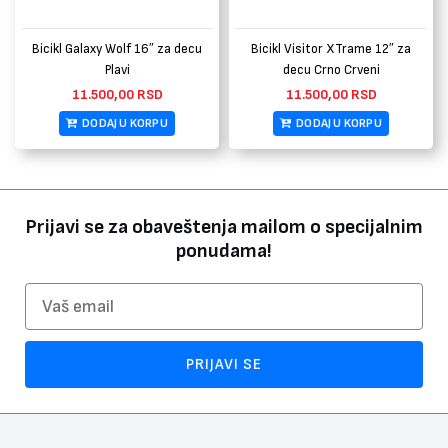
Bicikl Galaxy Wolf 16″ za decu
Bicikl Visitor XTrame 12″ za
Plavi
decu Crno Crveni
11.500,00
RSD
11.500,00
RSD
DODAJ U KORPU
DODAJ U KORPU
Prijavi se za obaveštenja mailom o specijalnim
ponudama!
Email
PRIJAVI SE