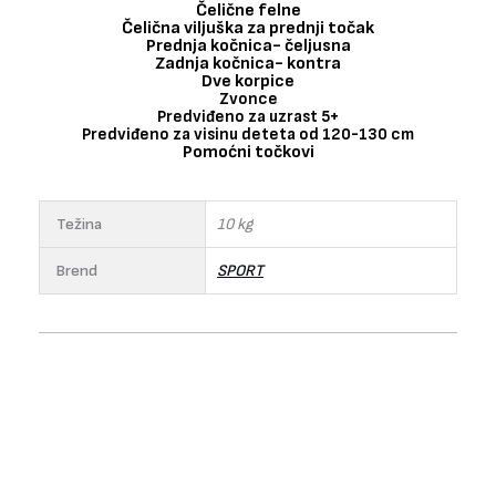
Čelične felne
Čelična viljuška za prednji točak
Prednja kočnica- čeljusna
Zadnja kočnica- kontra
Dve korpice
Zvonce
Predviđeno za uzrast 5+
Predviđeno za visinu deteta od 120-130 cm
Pomoćni točkovi
Težina
10 kg
Brend
SPORT