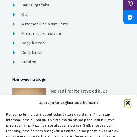
Servis Igračaka
Blog
Automobili na akumulator
Motori na akumulator
Dečiji kreveti
Dečiji bicikli
Guralice
Najnovije na blogu
(Ne)rad i roditeljstvo od kuće
DETALJNIJE »
Upravljajte saglasnosti kolačića
Koristimo tehnologije poput kolačića za skladištenje i/ili pristup
Uticaj muzike na trudnice, fetus i
informacijama o uređaju. Ovo radimo da bismo poboljšali iskustvo
bebe
pregledanja i prikazali personalizovane oglase. Saglasnost sa ovim
DETALJNIJE »
tehnologijama će nam omogućiti da obrađujemo podatke kao što su
ponašanje pri pregledanju ili jedinstveni ID-ovi na ovoj veb lokaciji.