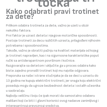
Kako odabrati pravi trotinet
za dete?
Prilikom odabira trotineta za dete, važno je uzeti u obzir
nekoliko faktora.
Prvi faktor je uzrast deteta i njegove motoričke sposobnosti.
Postoje trotineti za decu različitih uzrasta, prilagođeni njihovim
potrebama i sposobnostima.
Takođe, važno je obratiti pažnju na kvalitet materijala od kojeg
je trotinet napravljen, kao i na sigurnosne karakteristike poput
ručki sa antiderapantnom površinom i kočnice.
Razgovarajte sa detetom i uključite ga u proces odabira kako
biste zajedno pronašli trotinet koji mu najviše odgovara.
Preporuka sa naše i strane stučnjaka je da se deci u uzrastu do
13 godina ne kupuju električni trotineti, jer snaga koju električni
poseduju mogu da ugroze bezbednost deteta i ostalih učesnika
u saobraćaju.
Najbolju veličinu i boju će ipak morati da samostalno odaberu
mališani koji će biti i i glavni korisnici ovog nadasve zanimljivog i
interesantnog prevoznog sredstva.