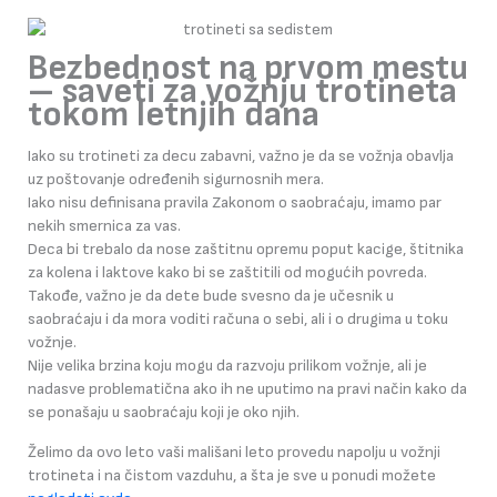
Bezbednost na prvom mestu
– saveti za vožnju trotineta
tokom letnjih dana
Iako su trotineti za decu zabavni, važno je da se vožnja obavlja
uz poštovanje određenih sigurnosnih mera.
Iako nisu definisana pravila Zakonom o saobraćaju, imamo par
nekih smernica za vas.
Deca bi trebalo da nose zaštitnu opremu poput kacige, štitnika
za kolena i laktove kako bi se zaštitili od mogućih povreda.
Takođe, važno je da dete bude svesno da je učesnik u
saobraćaju i da mora voditi računa o sebi, ali i o drugima u toku
vožnje.
Nije velika brzina koju mogu da razvoju prilikom vožnje, ali je
nadasve problematična ako ih ne uputimo na pravi način kako da
se ponašaju u saobraćaju koji je oko njih.
Želimo da ovo leto vaši mališani leto provedu napolju u vožnji
trotineta i na čistom vazduhu, a šta je sve u ponudi možete