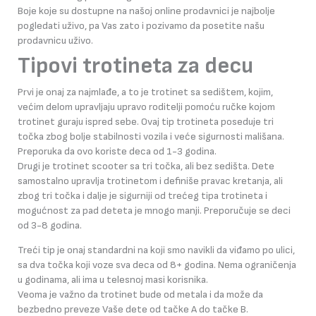
Boje koje su dostupne na našoj online prodavnici je najbolje
pogledati uživo, pa Vas zato i pozivamo da posetite našu
prodavnicu uživo.
Tipovi trotineta za decu
Prvi je onaj za najmlađe, a to je trotinet sa sedištem, kojim,
većim delom upravljaju upravo roditelji pomoću ručke kojom
trotinet guraju ispred sebe. Ovaj tip trotineta poseduje tri
točka zbog bolje stabilnosti vozila i veće sigurnosti mališana.
Preporuka da ovo koriste deca od 1-3 godina.
Drugi je trotinet scooter sa tri točka, ali bez sedišta. Dete
samostalno upravlja trotinetom i definiše pravac kretanja, ali
zbog tri točka i dalje je sigurniji od trećeg tipa trotineta i
mogućnost za pad deteta je mnogo manji. Preporučuje se deci
od 3-8 godina.
Treći tip je onaj standardni na koji smo navikli da viđamo po ulici,
sa dva točka koji voze sva deca od 8+ godina. Nema ograničenja
u godinama, ali ima u telesnoj masi korisnika.
Veoma je važno da trotinet bude od metala i da može da
bezbedno preveze Vaše dete od tačke A do tačke B.