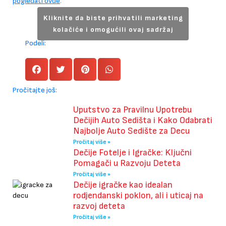
pogledati ovde
.
Kliknite da biste prihvatili marketing
kolačiće i omogućili ovaj sadržaj
Podeli:
Pročitajte još:
Uputstvo za Pravilnu Upotrebu
Dečijih Auto Sedišta i Kako Odabrati
Najbolje Auto Sedište za Decu
Pročitaj više »
Dečije Fotelje i Igračke: Ključni
Pomagači u Razvoju Deteta
Pročitaj više »
Dečije igračke kao idealan
rodjendanski poklon, ali i uticaj na
razvoj deteta
Pročitaj više »