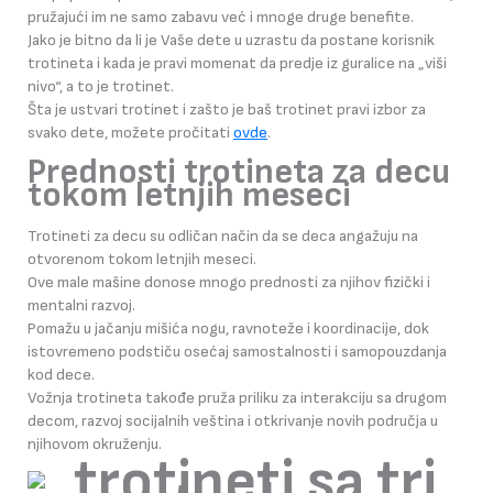
pružajući im ne samo zabavu već i mnoge druge benefite.
Jako je bitno da li je Vaše dete u uzrastu da postane korisnik
trotineta i kada je pravi momenat da predje iz guralice na „viši
nivo“, a to je trotinet.
Šta je ustvari trotinet i zašto je baš trotinet pravi izbor za
svako dete, možete pročitati
ovde
.
Prednosti trotineta za decu
tokom letnjih meseci
Trotineti za decu su odličan način da se deca angažuju na
otvorenom tokom letnjih meseci.
Ove male mašine donose mnogo prednosti za njihov fizički i
mentalni razvoj.
Pomažu u jačanju mišića nogu, ravnoteže i koordinacije, dok
istovremeno podstiču osećaj samostalnosti i samopouzdanja
kod dece.
Vožnja trotineta takođe pruža priliku za interakciju sa drugom
decom, razvoj socijalnih veština i otkrivanje novih područja u
njihovom okruženju.