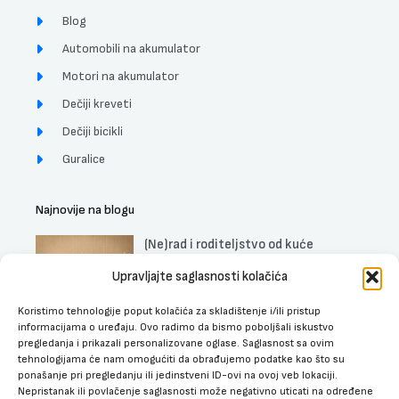
Blog
Automobili na akumulator
Motori na akumulator
Dečiji kreveti
Dečiji bicikli
Guralice
Najnovije na blogu
(Ne)rad i roditeljstvo od kuće
DETALJNIJE »
Upravljajte saglasnosti kolačića
Koristimo tehnologije poput kolačića za skladištenje i/ili pristup
Uticaj muzike na trudnice, fetus i
informacijama o uređaju. Ovo radimo da bismo poboljšali iskustvo
bebe
pregledanja i prikazali personalizovane oglase. Saglasnost sa ovim
DETALJNIJE »
tehnologijama će nam omogućiti da obrađujemo podatke kao što su
ponašanje pri pregledanju ili jedinstveni ID-ovi na ovoj veb lokaciji.
Najbolji dečiji kreveti sa fiokom za
Nepristanak ili povlačenje saglasnosti može negativno uticati na određene