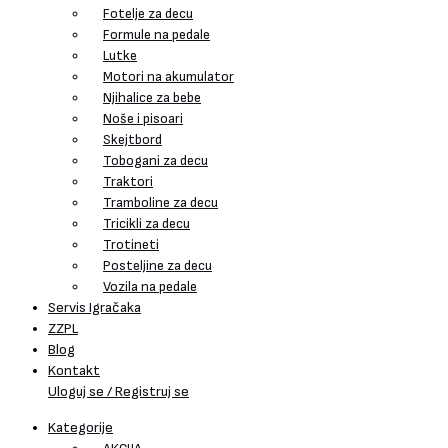
Fotelje za decu
Formule na pedale
Lutke
Motori na akumulator
Njihalice za bebe
Noše i pisoari
Skejtbord
Tobogani za decu
Traktori
Tramboline za decu
Tricikli za decu
Trotineti
Posteljine za decu
Vozila na pedale
Servis Igračaka
ZZPL
Blog
Kontakt
Uloguj se / Registruj se
Kategorije