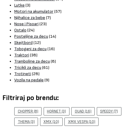
Lutke
(3)
Motori na akumulator
(57)
Njihalice za bebe
(7)
Nose i Pisoari
(23)
Ostalo
(24)
Posteljine za decu
(14)
Skejtbord
(12)
Tobogani za decu
(16)
Traktori
(38)
Tramboline za decu
(8)
Tricikli za decu
(61)
Trotineti
(28)
Vozila na pedale
(9)
Filtriraj po brendu:
CHOPPER
(8)
HORNET
(3)
QUAD
(16)
SPEEDY
(7)
THEMA
(3)
XMX
(10)
XMX VESPA
(10)