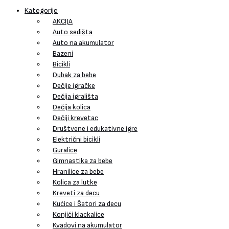
Kategorije
AKCIJA
Auto sedišta
Auto na akumulator
Bazeni
Bicikli
Dubak za bebe
Dečije igračke
Dečija igrališta
Dečija kolica
Dečiji krevetac
Društvene i edukativne igre
Električni bicikli
Guralice
Gimnastika za bebe
Hranilice za bebe
Kolica za lutke
Kreveti za decu
Kućice i Šatori za decu
Konjići klackalice
Kvadovi na akumulator