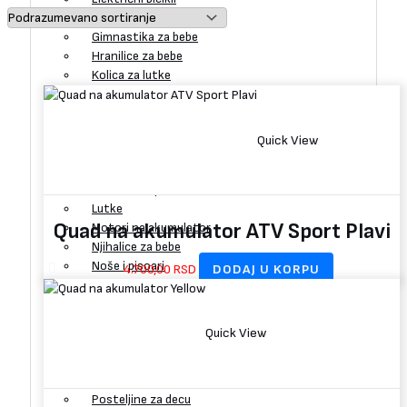
Guralice
Gimnastika za bebe
Hranilice za bebe
Kolica za lutke
Kreveti za decu
Kućice i Šatori za decu
Konjići klackalice
Quick View
Kvadovi na akumulator
Fotelje za decu
Formule na pedale
Lutke
Quad na akumulator ATV Sport Plavi
Motori na akumulator
Njihalice za bebe
Noše i pisoari
4.700,00
RSD
DODAJ U KORPU
Skejtbord
Tobogani za decu
Traktori
Quick View
Tramboline za decu
Tricikli za decu
Trotineti
Posteljine za decu