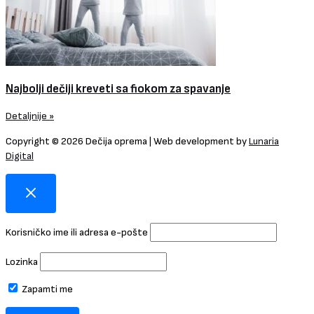
Najbolji dečiji kreveti sa fiokom za spavanje
Detaljnije »
Copyright © 2026 Dečija oprema | Web development by
Lunaria
Digital
Korisničko ime ili adresa e-pošte
Lozinka
Zapamti me