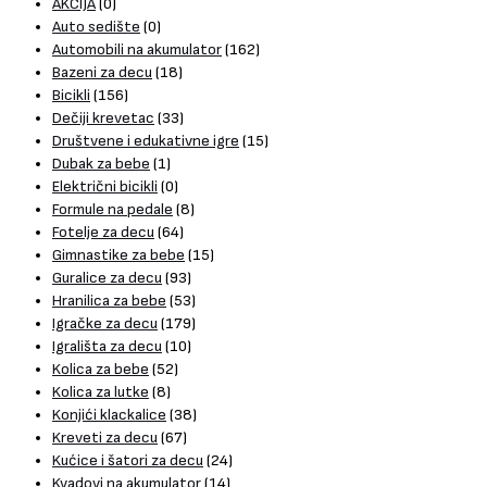
AKCIJA
(0)
Auto sedište
(0)
Automobili na akumulator
(162)
Bazeni za decu
(18)
Bicikli
(156)
Dečiji krevetac
(33)
Društvene i edukativne igre
(15)
Dubak za bebe
(1)
Električni bicikli
(0)
Formule na pedale
(8)
Fotelje za decu
(64)
Gimnastike za bebe
(15)
Guralice za decu
(93)
Hranilica za bebe
(53)
Igračke za decu
(179)
Igrališta za decu
(10)
Kolica za bebe
(52)
Kolica za lutke
(8)
Konjići klackalice
(38)
Kreveti za decu
(67)
Kućice i šatori za decu
(24)
Kvadovi na akumulator
(14)