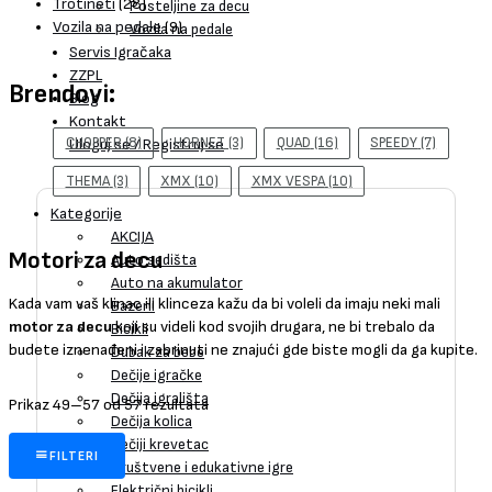
Trotineti
(28)
Posteljine za decu
Vozila na pedale
(9)
Vozila na pedale
Servis Igračaka
ZZPL
Brendovi:
Blog
Kontakt
CHOPPER
(8)
HORNET
(3)
QUAD
(16)
SPEEDY
(7)
Uloguj se / Registruj se
THEMA
(3)
XMX
(10)
XMX VESPA
(10)
Kategorije
AKCIJA
Motori za decu
Auto sedišta
Auto na akumulator
Kada vam vaš klinac ili klinceza kažu da bi voleli da imaju neki mali
Bazeni
motor za decu
koji su videli kod svojih drugara, ne bi trebalo da
Bicikli
budete iznenađeni i zabrinuti ne znajući gde biste mogli da ga kupite.
Dubak za bebe
Dečije igračke
Dečija igrališta
Prikaz 49–57 od 57 rezultata
Dečija kolica
Dečiji krevetac
FILTERI
Društvene i edukativne igre
Električni bicikli