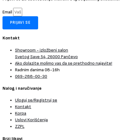
Email
PRIJAVI SE
Kontakt
Showroom - izložbeni salon
Svetog Save 54, 26000 Pančevo
Ako dolazite molimo vas da se prethodno najavite!
Radnim danima 08-16h
069-288-00-30
Nalog i naručivanje
Uloguj se/Registruj se
Kontakt
Korpa
Uslovi Korišćenja
ZZPL
Brzi likovi