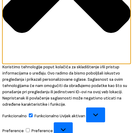
Koristimo tehnologije poput kolačića za skladištenje i/ili pristup
informacijama o uređaju. Ovo radimo da bismo poboljšali iskustvo
pregledanja i prikazali personalizovane oglase. Saglasnost sa ovim
tehnologijama će nam omogućiti da obrađujemo podatke kao što su
ponašanje pri pregledanju ili jedinstveni ID-ovi na ovoj veb lokaciji.
Nepristanak ili povlačenje saglasnosti može negativno uticati na
određene karakteristike i funkcije.
Funkcionalno
Funkcionalno
Uvijek aktivan
Preference
Preference