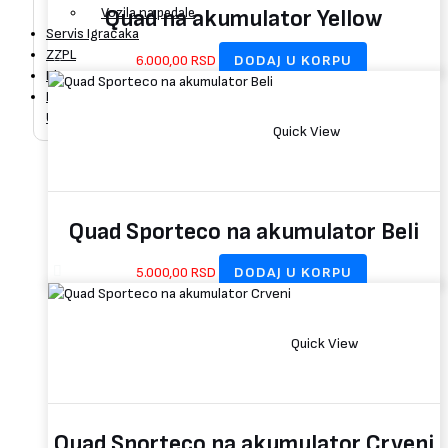
Vozila na pedale
Quad na akumulator Yellow
Servis Igračaka
ZZPL
6.000,00
RSD
DODAJ U KORPU
Blog
Kontakt
Uloguj se / Registruj se
Quick View
Quad Sporteco na akumulator Beli
5.000,00
RSD
DODAJ U KORPU
Quick View
Quad Sporteco na akumulator Crveni