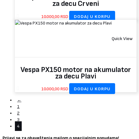
za decu Crveni
10.000,00
RSD
DODAJ U KORPU
Quick View
Vespa PX150 motor na akumulator
za decu Plavi
10.000,00
RSD
DODAJ U KORPU
←
1
2
3
4
Prijavi se za obaveštenja mailom o specijalnim ponudama!