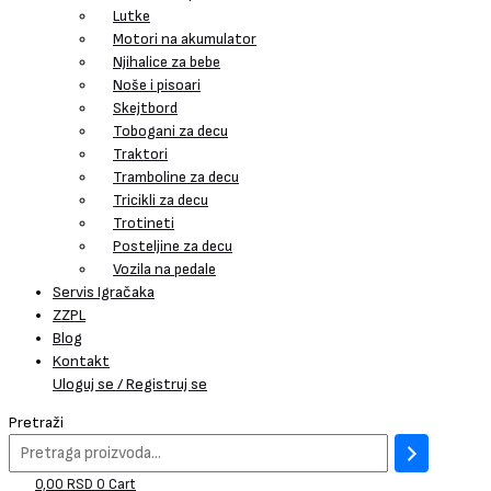
Lutke
Motori na akumulator
Njihalice za bebe
Noše i pisoari
Skejtbord
Tobogani za decu
Traktori
Tramboline za decu
Tricikli za decu
Trotineti
Posteljine za decu
Vozila na pedale
Servis Igračaka
ZZPL
Blog
Kontakt
Uloguj se / Registruj se
Pretraži
0,00
RSD
0
Cart