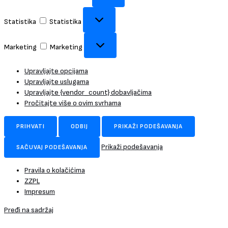
Statistika
Statistika
Marketing
Marketing
Upravljajte opcijama
Upravljajte uslugama
Upravljajte {vendor_count} dobavljačima
Pročitajte više o ovim svrhama
PRIHVATI
ODBIJ
PRIKAŽI PODEŠAVANJA
Prikaži podešavanja
SAČUVAJ PODEŠAVANJA
Pravila o kolačićima
ZZPL
Impresum
Pređi na sadržaj