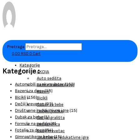
Pretraga
0,00
RSD
0
Cart
Kategorije
Kategorije :
AKCIJA
Auto sedišta
Automobili na akumulator
(162)
Auto na akumulator
Bazeni za decu
(18)
Bazeni
Bicikli
(156)
Bicikli
Dečiji krevetac
(33)
Dubak za bebe
Društvene i edukativne igre
(15)
Dečije igračke
Dubak za bebe
(1)
Dečija igrališta
Formule na pedale
(8)
Dečija kolica
Fotelje za decu
(64)
Dečiji krevetac
Gimnastike za bebe
(15)
Društvene i edukativne igre