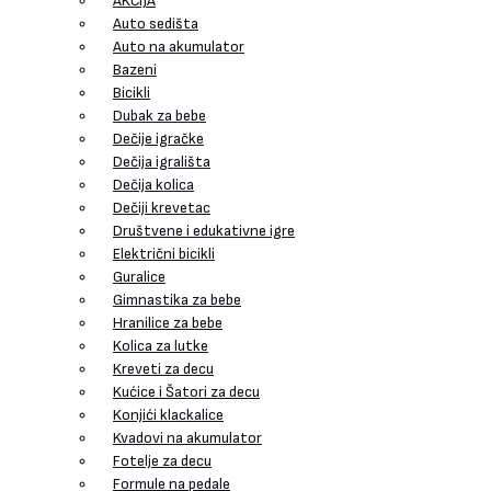
AKCIJA
Auto sedišta
Auto na akumulator
Bazeni
Bicikli
Dubak za bebe
Dečije igračke
Dečija igrališta
Dečija kolica
Dečiji krevetac
Društvene i edukativne igre
Električni bicikli
Guralice
Gimnastika za bebe
Hranilice za bebe
Kolica za lutke
Kreveti za decu
Kućice i Šatori za decu
Konjići klackalice
Kvadovi na akumulator
Fotelje za decu
Formule na pedale